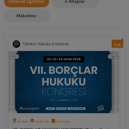
Gelecek Eğitimler
E-Kitaplar
0
Makaleler
Tüketici Hukuku Enstitüsü
%25
Sertifika
Tekrar İzle
Ekli Dosya