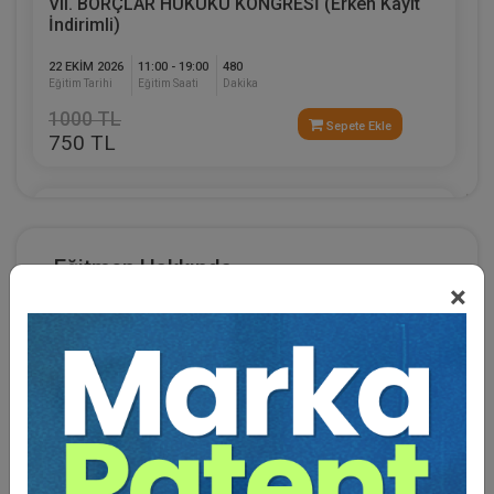
VII. BORÇLAR HUKUKU KONGRESİ (Erken Kayıt
İndirimli)
22 EKIM 2026
11:00 - 19:00
480
Eğitim Tarihi
Eğitim Saati
Dakika
1000 TL
Sepete Ekle
750 TL
Tüketici Hukuku Enstitüsü
%25
Eğitmen Hakkında
×
Tüketici Hukuku odaklı çalışan tek hukuk örgütüdür.
Türkiye'nin en büyük hukuk organizasyonu olan
Tüketici Hukuku Kongreleri'nin yaratıcısıdır.
Akademik çalışmalarıyla bilinen derneğin ayrıca
tüketici hukuku alanında onlarca kitap projesi
bulunmaktadır.
Tüketici Hukuku Kongreleri her sene Kasım ayının 3.
haftasında geleneksel olarak yapılmak olup, bu sene