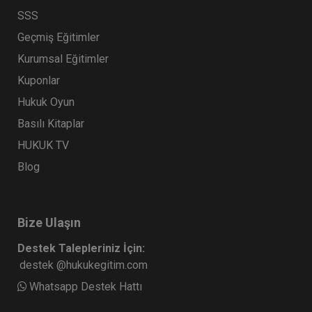
SSS
Geçmiş Eğitimler
Kurumsal Eğitimler
Kuponlar
Hukuk Oyun
Sertifika
Tekrar İzle
Ekli Dosya
VII. TİCARET HUKUKU KONGRESİ (Erken Kayıt
Basılı Kitaplar
İndirimli)
HUKUK TV
18 ŞUBAT 2027
11:00 - 19:00
480
Blog
Eğitim Tarihi
Eğitim Saati
Dakika
1000 TL
Sepete Ekle
750 TL
Bize Ulaşın
Destek Talepleriniz İçin:
destek @hukukegitim.com
Whatsapp Destek Hattı