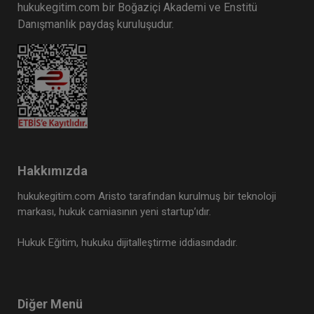
hukukegitim.com bir Boğaziçi Akademi ve Enstitü
Danışmanlık paydaş kuruluşudur.
Sertifika
Tekrar İzle
Ekli Dosya
VI. İŞ HUKUKU KONGRESİ (Erken Kayıt İndirimli)
21 OCAK 2027
11:00 - 19:00
480
Eğitim Tarihi
Eğitim Saati
Dakika
1000 TL
Hakkımızda
Sepete Ekle
750 TL
hukukegitim.com Aristo tarafından kurulmuş bir teknoloji
markası, hukuk camiasının yeni startup’ıdır.
Tüketici Hukuku Enstitüsü
%25
Hukuk Eğitim, hukuku dijitalleştirme iddiasındadır.
Diğer Menü