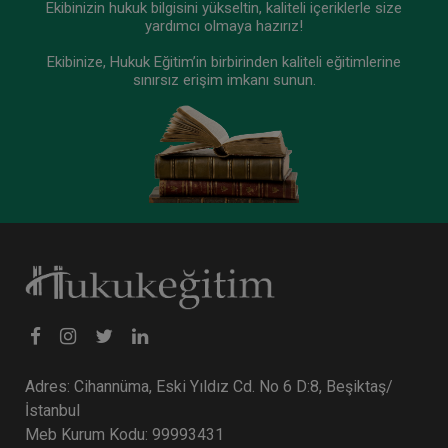
Ekibinizin hukuk bilgisini yükseltin, kaliteli içeriklerle size
yardımcı olmaya hazırız!
Ekibinize, Hukuk Eğitim’in birbirinden kaliteli eğitimlerine
Sertifika
Tekrar İzle
Ekli Dosya
sınırsız erişim imkanı sunun.
VII. MEDENİ HUKUK KONGRESİ (Erken Kayıt
İndirimli)
24 ARALIK 2026
11:00 - 19:00
480
Eğitim Tarihi
Eğitim Saati
Dakika
1000 TL
Sepete Ekle
750 TL
Tüketici Hukuku Enstitüsü
%25
Adres: Cihannüma, Eski Yıldız Cd. No 6 D:8, Beşiktaş/
İstanbul
Meb Kurum Kodu: 99993431