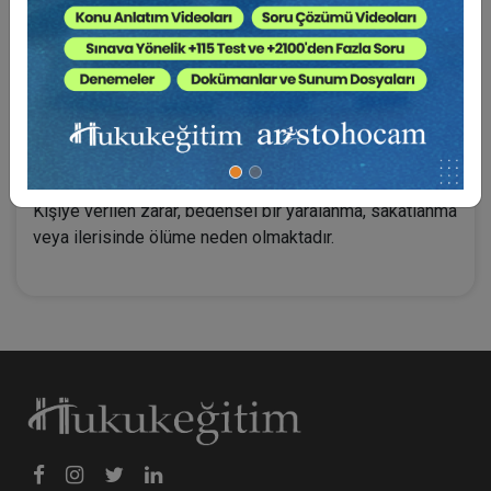
“Belirli bir zarar veya yaralanmaya yol açan önceden
planlanmamış beklenmedik bir olay” olarak
tanımlamaktadır.
Her iki tanımda da ortak yön önceden planlanmayışı,
beklenmedik bir olay olması ve sonucunda kişilere veya
mal/eşyaya zarar verilmesine neden olmasıdır.
Kişiye verilen zarar, bedensel bir yaralanma, sakatlanma
veya ilerisinde ölüme neden olmaktadır.