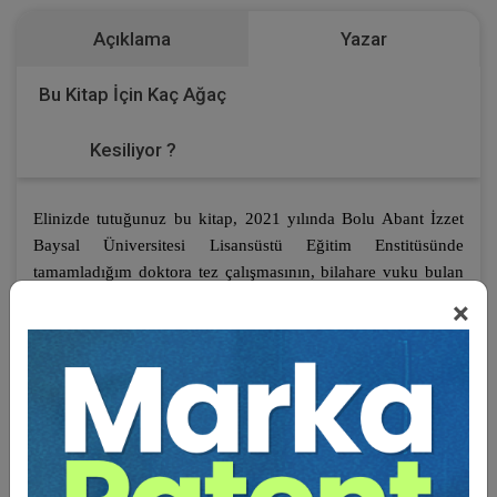
Açıklama
Yazar
Bu Kitap İçin Kaç Ağaç
Kesiliyor ?
Elinizde tutuğunuz bu kitap, 2021 yılında Bolu Abant İzzet
Baysal Üniversitesi Lisansüstü Eğitim Enstitüsünde
tamamladığım doktora tez çalışmasının, bilahare vuku bulan
uygulama sonuçları ve yargı kararlarıyla zenginleştirilmesiyle
×
ortaya çıkmıştır.
Devlet iktidarının otoriterleşmesi, yasamanın etkisizleşmesi,
yürütmenin güçlendirilmesi döneme özgü ve arızi bir durum
değil, yarım asırlık bir geçmişi olan bir süreçtir ve miladı
dünya kapitalizminin 1970’lerde yaşadığı büyük krize kadar
götürülebilir. Türkiye’de 1971 askeri müdahalesi sonrasında