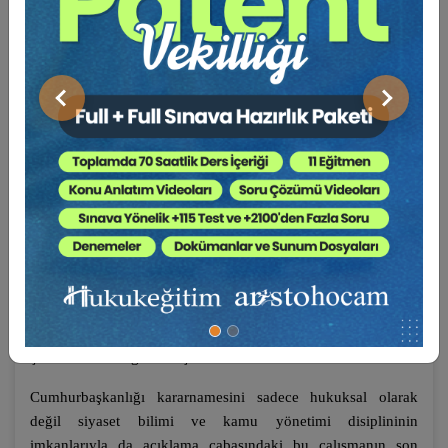
girişilen Anayasa değişiklikleri, yürütmenin güçlendirilmesi
sürecinin önemli bir dönüm noktası olmuş, 2017 Anayasa
değişiklikleri zincire eklenen son halkayı teşkil etmiştir. Bu
son halkayla hükümet sistemi değiştirilmiş, parlamenter
sistem terk edilmiş, yürütme organı, halkın seçtiği tek kişiye
Önceki
Sonraki
bırakılmış, bürokratik sistem tek kişi yönetimine uygun
şekilde örgütlenmiş, yasama organı zayıflatılmış, yargı
yürütmenin güdümü altına alınmıştır. Başkanlık sistemi
öğeleriyle yamalanarak iç tutarlılığına ciddi bir darbe vurulan
1982 Anayasası’nın sağlıklı bir hukuksal/siyasal pratik
üretmesi zorlaşmıştır.
2017 Anayasa değişiklikleriyle karşımıza çıkan en önemli
yenilik, Cumhurbaşkanına belli alanlarda, doğrudan
Anayasa’dan aldığı yetkiyle Cumhurbaşkanlığı kararnamesi
çıkarma imkânı getirilmiş olmasıdır.
Cumhurbaşkanlığı kararnamesini sadece hukuksal olarak
değil siyaset bilimi ve kamu yönetimi disiplininin
imkanlarıyla da açıklama çabasındaki bu çalışmanın son