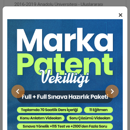
2016-2019 Anadolu Üniversitesi - Uluslararası
İlişkiler Lisansı
×
2013-2016 Anadolu Üniversitesi - Sosyoloji Lisansı
2010-2013 Anadolu Üniversitesi - Felsefe Lisansı
2004-2008 Anadolu Üniversitesi - Kamu Yönetimi
Lisansı
1991-1996 Marmara Üniversitesi - Hukuk Lisansı
1985-1991 Sarıkaya Ortaokulu ve Lisesi
1980-1985 Namık Kemal İlkokulu
Bildiği Diller :
İngilizce, Osmanlıca
Deneyimler :
1997 yılında avukatlık stajını
bitirerek avukatlık ruhsatını aldı. 1998-1999 yıllarında
Tirebolu Askerlik Şubesi Başkanı olarak askerlik
görevini yerine getirdi. 2000 yılında merkezi sınavda
Önceki
Sonraki
başarılı olarak Bolu Abant İzzet Baysal
Üniversitesine avukat olarak atandı. 2006 yılından
bugüne aynı üniversitede merkezi sınavla atandığı
Hukuk Müşavirliği görevini yürütmektedir. 2005-
2021 yıllarında Bolu Abant İzzet Baysal