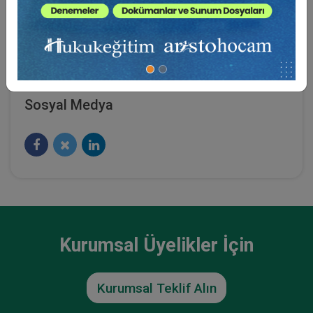
Üniversitesinde Hukukun Temel Kavramları, Anayasa
Hukuku, İdare Hukuku, Medeni Hukuk, Çevre Hukuku,
Sağlık Hukuku dersleri vermiştir.
Sosyal Medya
Kurumsal Üyelikler İçin
Kurumsal Teklif Alın