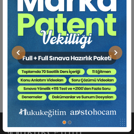
Bu Kitap İçin Kaç Ağaç
Kesiliyor ?
Yazımızda yapılan yasal değişikliğin leh veya aleyhinde
yorum yapılmamasına özen gösterilmiştir. Daha çok yasal
Önceki
Sonraki
değişiklikle neyin getirildiği hususu mevcut yasal durumla
karşılaştırılarak ele alınmıştır. Mümkün oldukça, konunun
daha iyi anlaşılabilmesine katkı sağlamak adına zorunlu
olmadıkça teknik-hukuki terimler kullanılmamıştır.