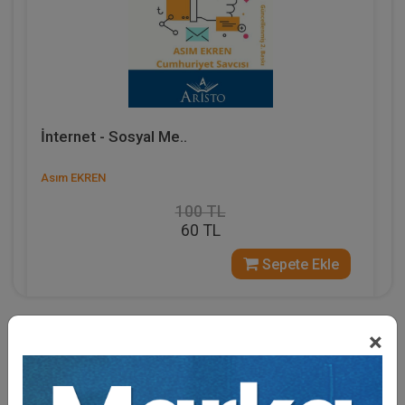
İnternet - Sosyal Me..
Asım EKREN
100 TL
60 TL
Sepete Ekle
×
Eğitmen Hakkında
Savcı,
%40