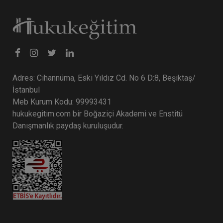
Sepete Ekle
Adres: Cihannüma, Eski Yıldız Cd. No 6 D:8, Beşiktaş/
%40
İstanbul
Meb Kurum Kodu: 99993431
hukukegitim.com bir Boğaziçi Akademi ve Enstitü
Danışmanlık paydaş kuruluşudur.
Haberlere Karşı Yasa..