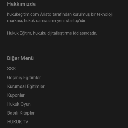
Hakkımızda
Asım EKREN
hukukegitim.com Aristo tarafından kurulmuş bir teknoloji
450 TL
markası, hukuk camiasının yeni startup’ıdır.
270 TL
Sepete Ekle
Hukuk Eğitim, hukuku dijitalleştirme iddiasındadır.
Diğer Menü
SSS
%40
Geçmiş Eğitimler
Kurumsal Eğitimler
Kuponlar
Hukuk Oyun
Basılı Kitaplar
HUKUK TV