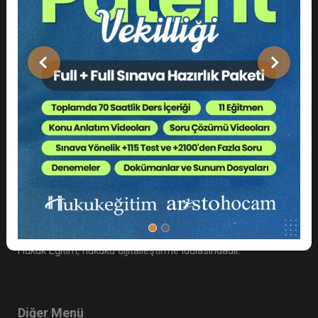
hukukegitim.com bir Boğaziçi Akademi ve Enstitü
Danışmanlık paydaş kuruluşudur.
Önceki
Sonraki
Hakkımızda
hukukegitim.com Aristo tarafından kurulmuş bir teknoloji
markası, hukuk camiasının yeni startup’ıdır.
Hukuk Eğitim, hukuku dijitalleştirme iddiasındadır.
Diğer Menü