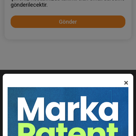
gönderilecektir.
Gönder
×
Adres: Cihannüma, Eski Yıldız Cd. No 6 D:8, Beşiktaş/
İstanbul
Meb Kurum Kodu: 99993431