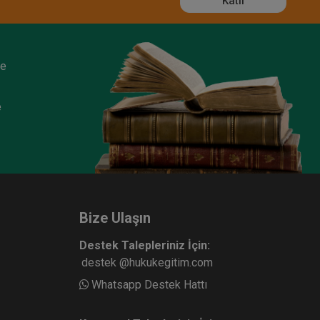
Katıl
ze
e
Bize Ulaşın
Destek Talepleriniz İçin:
destek @hukukegitim.com
Whatsapp Destek Hattı