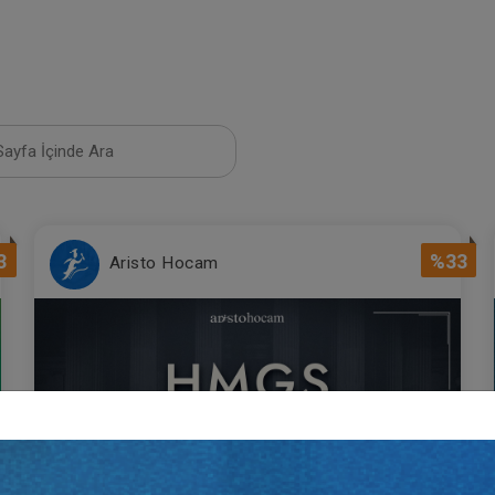
3
%33
Aristo Hocam