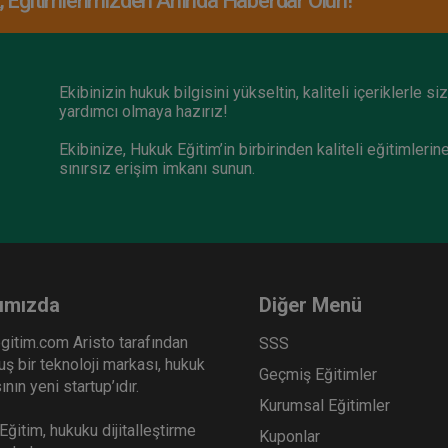
Eğitimlerimizden Anında Haberdar Olun!
Ekibinizin hukuk bilgisini yükseltin, kaliteli içeriklerle si
yardımcı olmaya hazırız!
Ekibinize, Hukuk Eğitim’in birbirinden kaliteli eğitimlerin
sınırsız erişim imkanı sunun.
ımızda
Diğer Menü
gitim.com Aristo tarafından
SSS
ş bir teknoloji markası, hukuk
Geçmiş Eğitimler
nın yeni startup’ıdır.
Kurumsal Eğitimler
ğitim, hukuku dijitalleştirme
Kuponlar