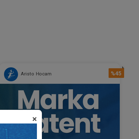
%45
Aristo Hocam
×