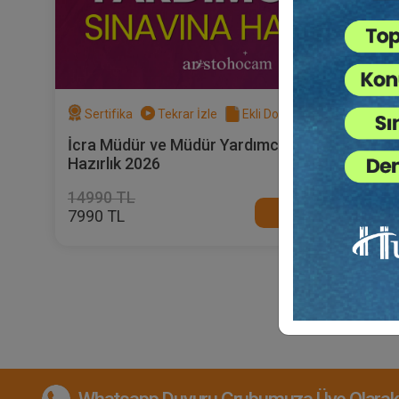
Sertifika
Tekrar İzle
Ekli Dosya
İcra Müdür ve Müdür Yardımcılığı Sınavına
Hazırlık 2026
14990 TL
Satın Al
7990 TL