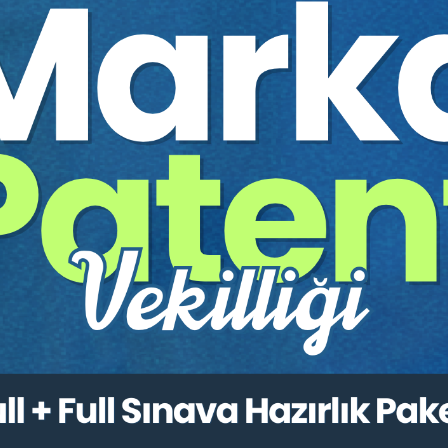
Sertifika
Tekrar İzle
Ekli Dosya
Aristo Hocam Hukuk Mesleklerine Giriş
Sınavı (HMGS) 2026 EYLÜL
20750 TL
Satın Al
13990 TL
7
%20
Aristo Hocam