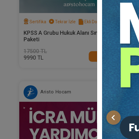
Sertifika
Tekrar İzle
Ekli Dosya
KPSS A Grubu Hukuk Alanı Sınavına Hazırlık
Paketi
17500 TL
Satın Al
9990 TL
%4
Aristo Hocam
Önceki