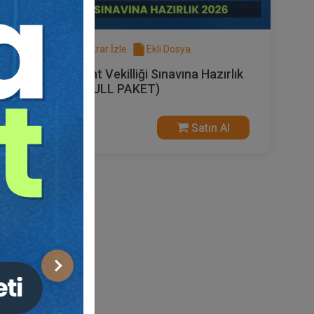
Sertifika
Tekrar İzle
Ekli Dosya
Marka ve Patent Vekilliği Sınavına Hazırlık
2026 (FULL + FULL PAKET)
14490 TL
Satın Al
7990 TL
Sonraki