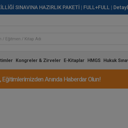
İĞİ SINAVINA HAZIRLIK PAKETİ | FULL+FULL | Detaylı Bi
timler
Kongreler & Zirveler
E-Kitaplar
HMGS
Hukuk Sınav
Eğitimlerimizden Anında Haberdar Olun!