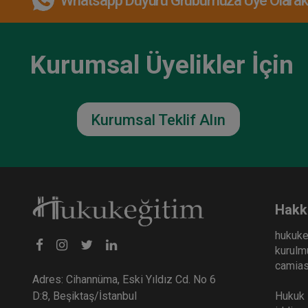
Whatsapp Duyuru Grubumuza Üye Olarak, 
Kurumsal Üyelikler İçin
Kurumsal Teklif Alın
Hakk
hukuke
kurulmu
camiası
Adres: Cihannüma, Eski Yıldız Cd. No 6
Hukuk E
D:8, Beşiktaş/İstanbul