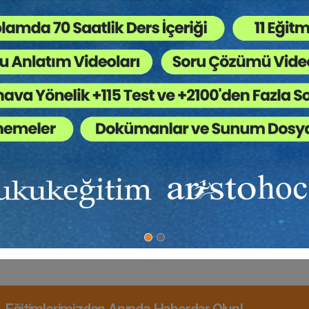
Sertifika
Tekrar İzle
Ekli Dosya
Masak Uyum Görevlisi Yetkilendirme Sınavı
Hazırlık Eğitimi
15000 TL
Satın Al
12000 TL