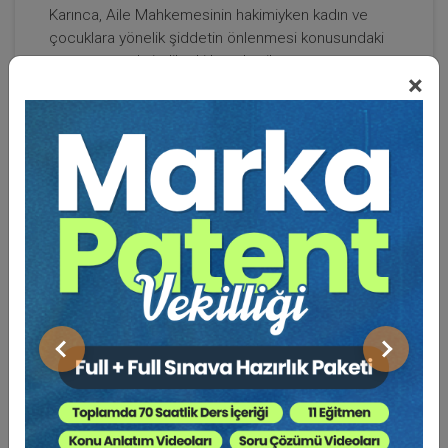
Karınca, Aile Mahkemesinin hakimiyken kadın ve
çocuklara yönelik şiddetin önlenmesi konusundaki
yazı ve emsal nitelikteki kararları ile tanınmıştır.
×
TBMM Komisyonlarında ve Aile İçi Şiddetten
Korunma Yasasına İlişkin Yönetmelik çalışmalarında
görüşlerine başvurulan Karınca, uygulamadaki
Aİlenin Korunması ve Kadına Karşı Şiddetin
Önlenmesine Dair Kanunun çıkarılmasında da etkili
olmuştur.
Karınca, ülkede bilinen sanatçı ve iş insanları gibi
yüksek profilli kişilerin davasını üstlenmektedir.
Ayrıca, çokça izlenen televizyon kanallarında sayısız
röportajların ve gazete manşetlerine taşınan
kararların sahibidir.
Önceki
Sonraki
Ankara Üniversitesi Hukuk Fakültesi (1981) ve
TODAİE Kamu Yönetimi Yüksek Lisans
Programı(1992) mezunudur.