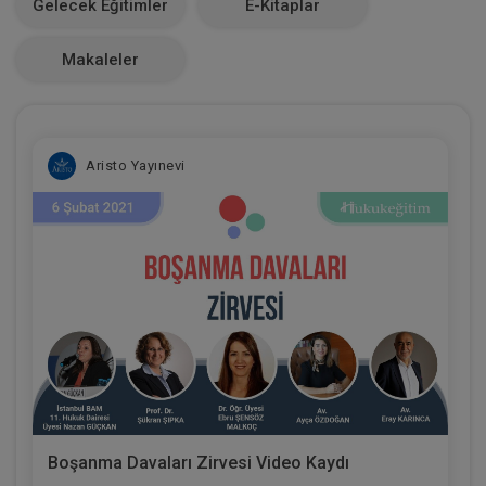
Gelecek Eğitimler
E-Kitaplar
0
Makaleler
Aristo Yayınevi
Boşanma Davaları Zirvesi Video Kaydı