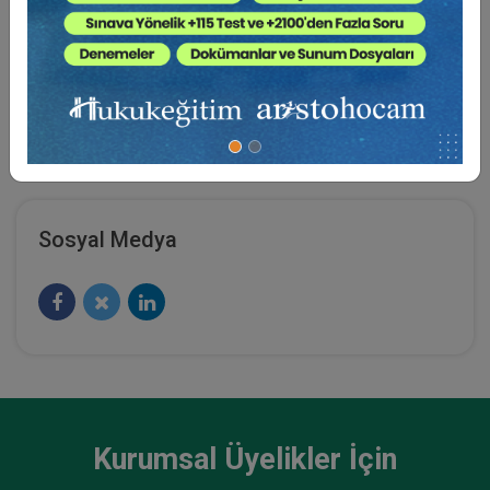
Öykü ve hukuk kitapları olup birçok hukuki çalışması
ve makalesi vardır.
1997’de Aydın’da “Aydınca” Edebiyat Dergisini
çıkarmıştır.
Sosyal Medya
Kurumsal Üyelikler İçin