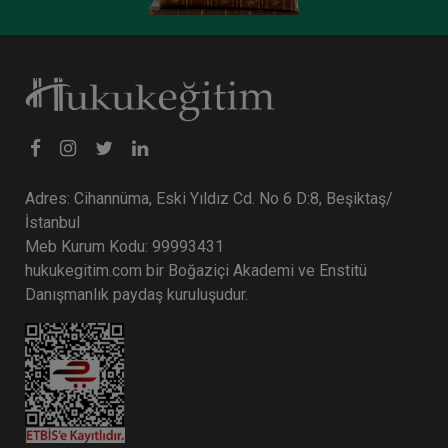
Adres: Cihannüma, Eski Yıldız Cd. No 6 D:8, Beşiktaş/
İstanbul
Trafik Sigortasından Kaynaklanan Rücu Davaları
Meb Kurum Kodu: 99993431
Video Eğitimi
hukukegitim.com bir Boğaziçi Akademi ve Enstitü
300 TL
Sepete Ekle
Danışmanlık paydaş kuruluşudur.