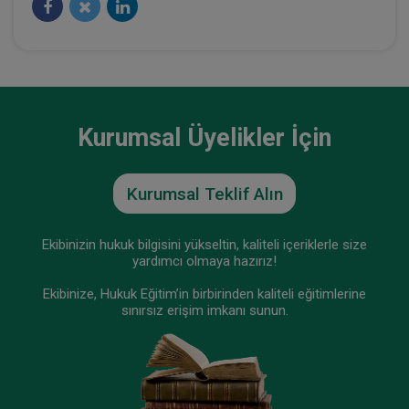
Kurumsal Üyelikler İçin
Kurumsal Teklif Alın
Motorlu Araç İşleteninin Belirlenmesi ve
Ekibinizin hukuk bilgisini yükseltin, kaliteli içeriklerle size
Sorumluluğu Video Eğitimi
yardımcı olmaya hazırız!
300 TL
Sepete Ekle
Ekibinize, Hukuk Eğitim’in birbirinden kaliteli eğitimlerine
sınırsız erişim imkanı sunun.
Em. Yargıtay Üyesi Nuran CANPOLAT