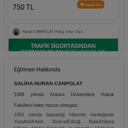
750 TL
Sepete Ekle
Nuran CANPOLAT (Yarg. Onur. Üy.)
Eğitmen Hakkında
SALİHA NURAN CANPOLAT
1988 yılında Ankara Üniversitesi Hukuk
Fakültesi’nden mezun olmuştur.
Trafik Sigortasından Kaynaklanan Rücu Davaları
ve Trafik Sigortası Teminatı Dışında Kalan
1992 yılında başladığı hâkimlik mesleğinde
Hususlar Video Eğitimi
750 TL
Sepete Ekle
Yusufeli/Artvin, Sivrice/Elâzığ, Bala/Ankara