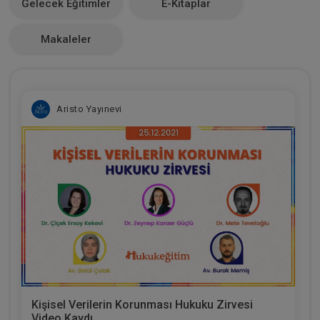
Gelecek Eğitimler
E-Kitaplar
0
Makaleler
Aristo Yayınevi
Kişisel Verilerin Korunması Hukuku Zirvesi
Video Kaydı