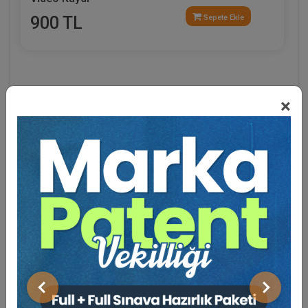
900 TL
Sepete Ekle
×
Eğitmen Hakkında
Sosyal Medya
Önceki
Sonraki