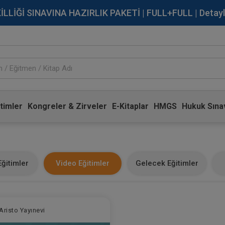
İĞİ SINAVINA HAZIRLIK PAKETİ | FULL+FULL | Detaylı Bi
timler
Kongreler & Zirveler
E-Kitaplar
HMGS
Hukuk Sınav
ğitimler
Video Eğitimler
Gelecek Eğitimler
Aristo Yayınevi