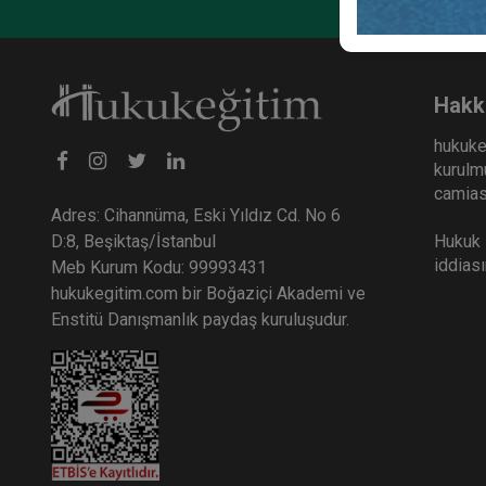
Hakk
hukuke
kurulmu
camiası
Adres: Cihannüma, Eski Yıldız Cd. No 6
Hukuk E
D:8, Beşiktaş/İstanbul
iddias
Meb Kurum Kodu: 99993431
hukukegitim.com bir Boğaziçi Akademi ve
Enstitü Danışmanlık paydaş kuruluşudur.