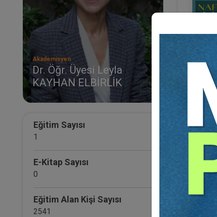
Akademisyen
Dr. Öğr. Üyesi Leyla
KAYHAN ELBİRLİK
Nafa
Yarın
ARMA
Eğitim Sayısı
1
E-Kitap Sayısı
0
Eğitim Alan Kişi Sayısı
2541