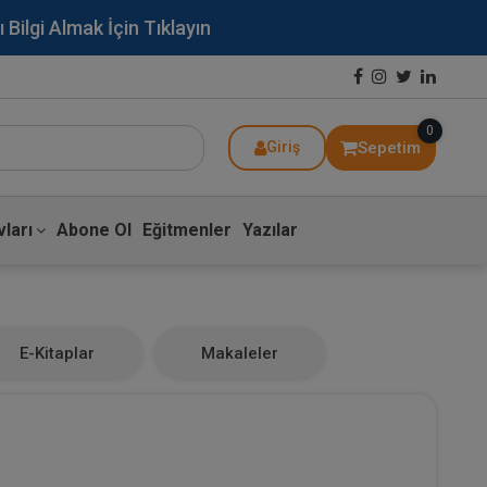
lgi Almak İçin Tıklayın
0
Sepetim
Giriş
ları
Abone Ol
Eğitmenler
Yazılar
E-Kitaplar
Makaleler