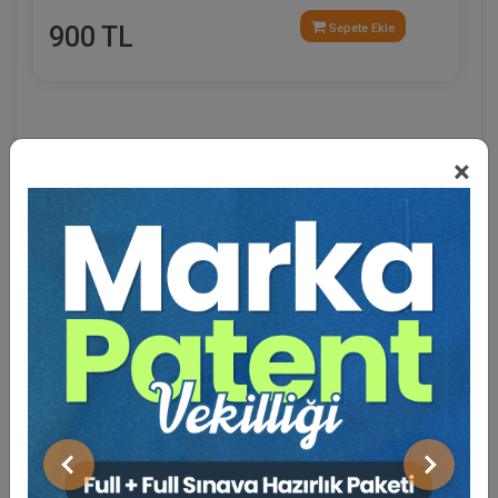
900 TL
Sepete Ekle
×
Eğitmen Hakkında
Sosyal Medya
Önceki
Sonraki