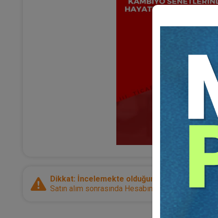
Dikkat: İncelemekte olduğunuz ürün bir e-kitap
Satın alım sonrasında Hesabım sayfanız üzerinden d