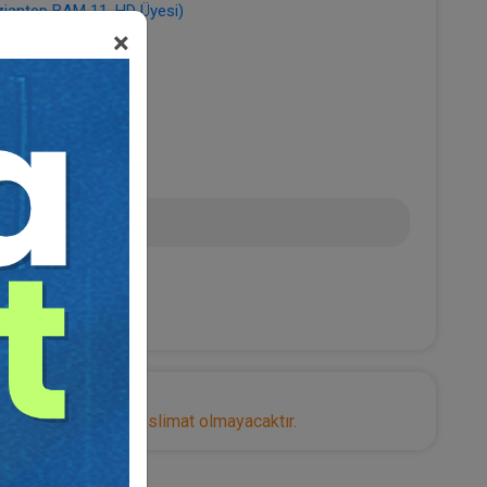
antep BAM 11. HD Üyesi)
×
L
nize herhangi bir teslimat olmayacaktır.