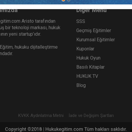
ımızda
Diğer Menü
gitim.com Aristo tarafından
SSS
ş bir teknoloji markası, hukuk
Geçmiş Eğitimler
nın yeni startup’ıdır.
Kurumsal Eğitimler
ğitim, hukuku dijitalleştirme
Kuponlar
ındadır.
Hukuk Oyun
Basılı Kitaplar
HUKUK TV
Blog
KVKK Aydınlatma Metni
İade ve Değişim Şartları
Copyright ©2018 | Hukukegitim.com Tüm hakları saklıdır.