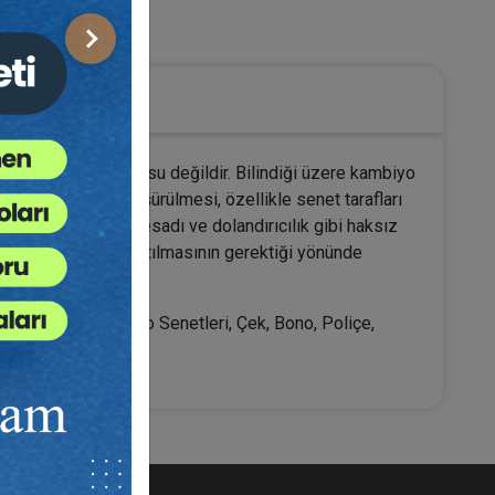
icaret Hukuku
Sonraki
e bir ayrım söz konusu değildir. Bilindiği üzere kambiyo
tlerin hükümden düşürülmesi, özellikle senet tarafları
a özellikle irade fesadı ve dolandırıcılık gibi haksız
pat kuralının yumuşatılmasının gerektiği yönünde
netle İspat, Kambiyo Senetleri, Çek, Bono, Poliçe,