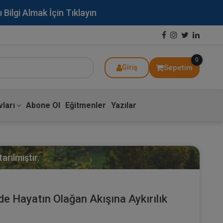
lgi Almak İçin Tıklayın
0
Sepetim
Giriş
ları
Abone Ol
Eğitmenler
Yazılar
arılmıştır.
de Hayatın Olağan Akışına Aykırılık