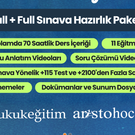
Bütün Hukuk Kitapları
,
Kongreler / Sempozyumlar
,
T
 Ağaç Kesiliyor ?
anmadığı gibi senetle ispat kuralının istisnaları arasında da böyl
i yüksek, kamu güvenine mazhar olmuş ticari senetlerdendir. Bu sene
 düşürülmesi, ancak yazılı delillerle mümkündür. Ancak, son yıllard
 olmasından bahisle bu kavram kullanılarak senede karşı senetle is
 Genel Hayat Deneyimi, Tecrübe, Yorum, Hâkimin Takdir Yetkisi, Se
, Fiili Karine, Ticaret, Borç