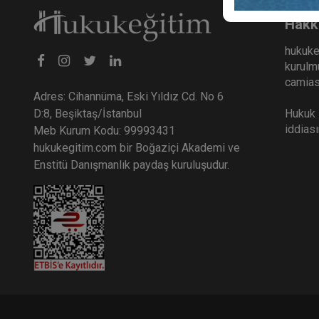
Hakk
hukuke
kurulmu
camiası
Adres: Cihannüma, Eski Yıldız Cd. No 6
Hukuk E
D:8, Beşiktaş/İstanbul
iddias
Meb Kurum Kodu: 99993431
hukukegitim.com bir Boğaziçi Akademi ve
Enstitü Danışmanlık paydaş kuruluşudur.