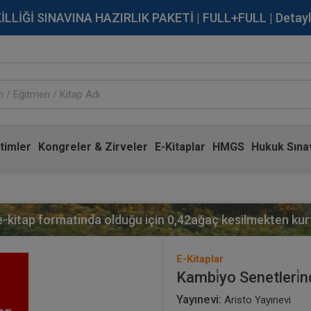
İĞİ SINAVINA HAZIRLIK PAKETİ | FULL+FULL | Detaylı Bi
timler
Kongreler & Zirveler
E-Kitaplar
HMGS
Hukuk Sınav
 e-kitap formatında olduğu için
0,42
ağaç kesilmekten kurt
E-Kitaplar
Kambi̇yo Senetleri̇n
Yayınevi:
Aristo Yayınevi