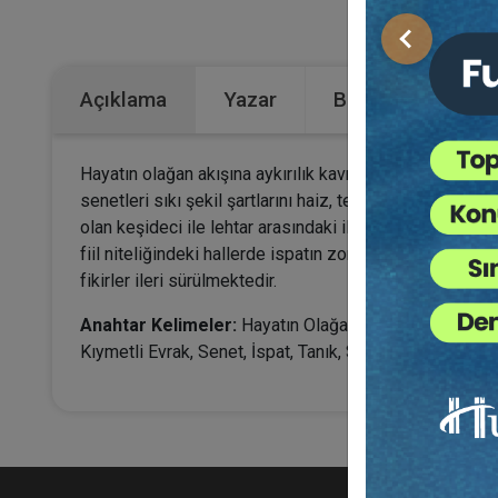
Kategoriler:
Önceki
Açıklama
Yazar
Bu Kitap İçin Kaç
Hayatın olağan akışına aykırılık kavramı kanunda tanıml
senetleri sıkı şekil şartlarını haiz, tedavül kabiliyet
olan keşideci ile lehtar arasındaki ilişkilerde hükümden
fiil niteliğindeki hallerde ispatın zor ya da imkânsız
fikirler ileri sürülmektedir.
Anahtar Kelimeler:
Hayatın Olağan Akışına Aykırılık,
Kıymetli Evrak, Senet, İspat, Tanık, Soyutluk, Mücerretlik