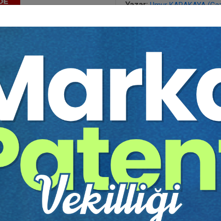
Yazar:
Umur KARAKAYA (Gazi
Sayfa Sayısı:
58
Yayın Tarihi:
10.10.2023
Baskı:
1
Tür:
E-kitap
Basılı Olsaydı Fiyatı:
80,00
48,00 T
80,00 TL
Sepete Ekle
tır.
irekt olarak ulaşabilir ve cihazlarınızdan okuyabilirsiniz. Adresi