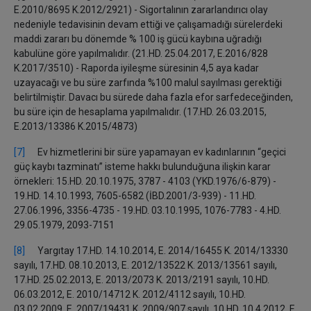
E.2010/8695 K.2012/2921) - Sigortalının zararlandırıcı olay
nedeniyle tedavisinin devam ettiği ve çalışamadığı sürelerdeki
maddi zararı bu dönemde % 100 iş gücü kaybına uğradığı
kabulüne göre yapılmalıdır. (21.HD. 25.04.2017, E.2016/828
K.2017/3510) - Raporda iyileşme süresinin 4,5 aya kadar
uzayacağı ve bu süre zarfında %100 malul sayılması gerektiği
belirtilmiştir. Davacı bu sürede daha fazla efor sarfedeceğinden,
bu süre için de hesaplama yapılmalıdır. (17.HD. 26.03.2015,
E.2013/13386 K.2015/4873)
[7]
Ev hizmetlerini bir süre yapamayan ev kadınlarının “geçici
güç kaybı tazminatı” isteme hakkı bulunduğuna ilişkin karar
örnekleri: 15.HD. 20.10.1975, 3787 - 4103 (YKD.1976/6-879) -
19.HD. 14.10.1993, 7605-6582 (İBD.2001/3-939) - 11.HD.
27.06.1996, 3356-4735 - 19.HD. 03.10.1995, 1076-7783 - 4.HD.
29.05.1979, 2093-7151
[8]
Yargıtay 17.HD. 14.10.2014, E. 2014/16455 K. 2014/13330
sayılı, 17.HD. 08.10.2013, E. 2012/13522 K. 2013/13561 sayılı,
17.HD. 25.02.2013, E. 2013/2073 K. 2013/2191 sayılı, 10.HD.
06.03.2012, E. 2010/14712 K. 2012/4112 sayılı, 10.HD.
03.02.2009, E. 2007/19431 K. 2009/907 sayılı, 10.HD. 10.4.2012, E.