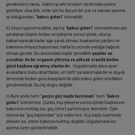
gereksinimi varsa, bakım işi aile bireyleri tarafından yerine
getiriliyor olsa bile, onlar için bu durum bir yük ve zaman ayırma
işi olduğundan, “
bakıcı gideri
” istenebilir.
b) Geçici işgöremezlikte, ayrıca “
bakıcı gideri
” istenebilmesi için
yaralanan kişinin tedavi ve iyileşme süresi içinde, oturup
kalkamayacak kadar ağır yaralı olması, başkasının yardım ve
bakımına ihtiyacı bulunması, hatta bu sürede yatağa bağımlı
olması gerekir. Bu durumdaki kişiler genellikle
yaşlılar ve
çocuklar ile bir organını yitirmiş ve yüksek oranda beden
gücü kaybına uğramış olanlardır.
Uygulamada dava açan
avukatların bunu abarttıkları, en hafif yaralanmalarda ve düşük
derecede beden gücü kayıplarında dahi bakıcı gideri istedikleri
görülmektedir. Bu hiç doğru değildir.
c) Aynı anda hem “
geçici güç kaybı tazminatı
” hem “
bakıcı
gideri
” istenemez. Çünkü, kişi iyileşme süresi içinde başkasının
bakımına muhtaç ise, güç (efor) sarfetmiyor demektir. Öyle
olunca da “güç kaybından” söz edilemez. Güç kaybı tazminatı
isteyen ise, zaten bakıma muhtaç değildir. Uygulamada bu
ayrıma özen gösterilmelidir.