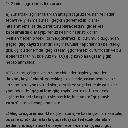
1- Geçici işgöremezlik zararı
a) Yukardaki açıklamalardan anlaşılacağı üzere, her ne kadar
tedavi ve iyileşme süresi “geçici işgöremezlik” olarak
nitelenmekte ise de, zarar türü olarak
tedavi giderleri
kapsamında olmayıp
, henüz kesin bir sakatlık oranı
belirlenmeden önceki “
tam işgöremezlik
” durumu olduğundan,
geçici güç kaybı
zararıdır; sağlık kurulları raporlarında belirtildiği
gibi, kişi bu dönemde “
geçici tam işgöremez
” durumdadır ve bu
dönem zararı yüzde yüz (%100) güç kaybına uğramış gibi
hesaplanmalıdır.
b) Bu zarar, çalışan ve kazanç elde eden kişiler yönünden
“kazanç kaybı” olarak gerçekleşebilir ise de, çalışmayan ve bir
kazancı olmayan ev kadınları, emekli ve yaşlı kişiler ile çocuklar
yönünden de “
geçici tam güç kaybı
” zararıdır. Bu nedenle
kişilerin bir gelir kayıpları olmasa bile, bu dönem “
güç kaybı
zararı
” olarak hesaplanacaktır.
c)
Geçici işgöremezlikte
kişilerin bir iş ve kazançları olmasa bile,
bu süre içinde
daha fazla güç (efor) sarfedecek olmaları
nedeniyle
, asgari ücret düzeyinde bir tazminat (
geçici güç