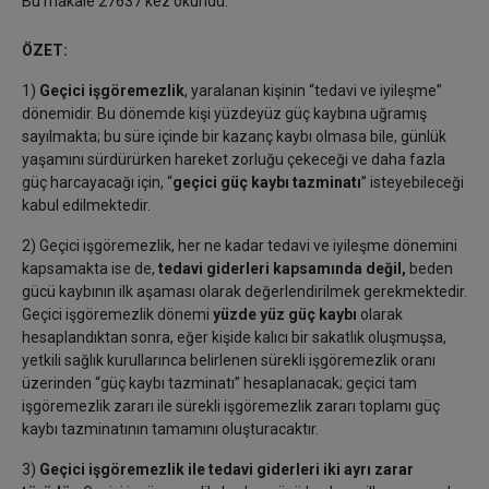
Bu makale 27637 kez okundu.
ÖZET:
1)
Geçici işgöremezlik
, yaralanan kişinin “tedavi ve iyileşme”
dönemidir. Bu dönemde kişi yüzdeyüz güç kaybına uğramış
sayılmakta; bu süre içinde bir kazanç kaybı olmasa bile, günlük
yaşamını sürdürürken hareket zorluğu çekeceği ve daha fazla
güç harcayacağı için, “
geçici güç kaybı tazminatı
” isteyebileceği
kabul edilmektedir.
2) Geçici işgöremezlik, her ne kadar tedavi ve iyileşme dönemini
kapsamakta ise de,
tedavi giderleri kapsamında değil,
beden
gücü kaybının ilk aşaması olarak değerlendirilmek gerekmektedir.
Geçici işgöremezlik dönemi
yüzde yüz güç kaybı
olarak
hesaplandıktan sonra, eğer kişide kalıcı bir sakatlık oluşmuşsa,
yetkili sağlık kurullarınca belirlenen sürekli işgöremezlik oranı
üzerinden “güç kaybı tazminatı” hesaplanacak; geçici tam
işgöremezlik zararı ile sürekli işgöremezlik zararı toplamı güç
kaybı tazminatının tamamını oluşturacaktır.
3)
Geçici işgöremezlik ile tedavi giderleri iki ayrı zarar