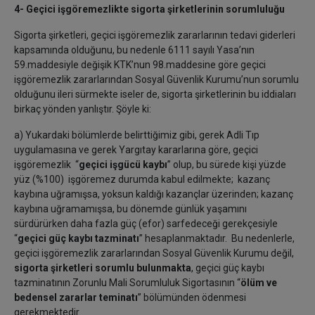
4- Geçici işgöremezlikte sigorta şirketlerinin sorumluluğu
Sigorta şirketleri, geçici işgöremezlik zararlarının tedavi giderleri
kapsamında olduğunu, bu nedenle 6111 sayılı Yasa’nın
59.maddesiyle değişik KTK’nun 98.maddesine göre geçici
işgöremezlik zararlarından Sosyal Güvenlik Kurumu’nun sorumlu
olduğunu ileri sürmekte iseler de, sigorta şirketlerinin bu iddiaları
birkaç yönden yanlıştır. Şöyle ki:
a) Yukardaki bölümlerde belirttiğimiz gibi, gerek Adli Tıp
uygulamasına ve gerek Yargıtay kararlarına göre, geçici
işgöremezlik “
geçici işgücü kaybı
” olup, bu sürede kişi yüzde
yüz (%100) işgöremez durumda kabul edilmekte; kazanç
kaybına uğramışsa, yoksun kaldığı kazançlar üzerinden; kazanç
kaybına uğramamışsa, bu dönemde günlük yaşamını
sürdürürken daha fazla güç (efor) sarfedeceği gerekçesiyle
“
geçici güç kaybı tazminatı
” hesaplanmaktadır. Bu nedenlerle,
geçici işgöremezlik zararlarından Sosyal Güvenlik Kurumu değil,
sigorta şirketleri sorumlu bulunmakta
, geçici güç kaybı
tazminatının Zorunlu Mali Sorumluluk Sigortasının “
ölüm ve
bedensel zararlar teminatı
” bölümünden ödenmesi
gerekmektedir.