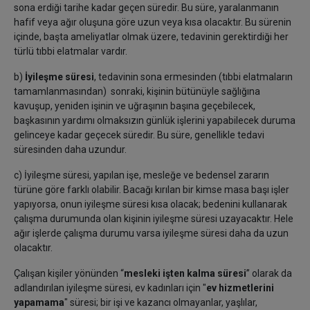
sona erdiği tarihe kadar geçen süredir. Bu süre, yaralanmanın
hafif veya ağır oluşuna göre uzun veya kısa olacaktır. Bu sürenin
içinde, başta ameliyatlar olmak üzere, tedavinin gerektirdiği her
türlü tıbbi elatmalar vardır.
b)
İyileşme süresi
, tedavinin sona ermesinden (tıbbi elatmaların
tamamlanmasından) sonraki, kişinin bütünüyle sağlığına
kavuşup, yeniden işinin ve uğraşının başına geçebilecek,
başkasının yardımı olmaksızın günlük işlerini yapabilecek duruma
gelinceye kadar geçecek süredir. Bu süre, genellikle tedavi
süresinden daha uzundur.
c)
İyileşme süresi, yapılan işe, mesleğe ve bedensel zararın
türüne göre farklı olabilir. Bacağı kırılan bir kimse masa başı işler
yapıyorsa, onun iyileşme süresi kısa olacak; bedenini kullanarak
çalışma durumunda olan kişinin iyileşme süresi uzayacaktır. Hele
ağır işlerde çalışma durumu varsa iyileşme süresi daha da uzun
olacaktır.
Çalışan kişiler yönünden “
mesleki işten kalma süresi
” olarak da
adlandırılan iyileşme süresi, ev kadınları için "
ev hizmetlerini
yapamama
" süresi; bir işi ve kazancı olmayanlar, yaşlılar,