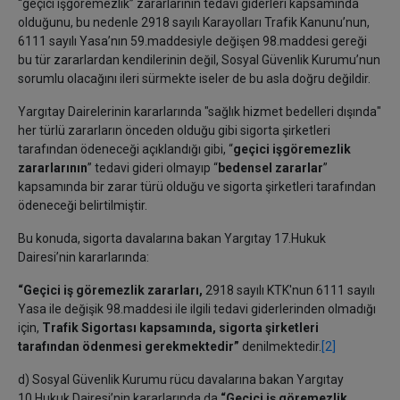
“geçici işgöremezlik” zararlarının tedavi giderleri kapsamında
olduğunu, bu nedenle 2918 sayılı Karayolları Trafik Kanunu’nun,
6111 sayılı Yasa’nın 59.maddesiyle değişen 98.maddesi gereği
bu tür zararlardan kendilerinin değil, Sosyal Güvenlik Kurumu’nun
sorumlu olacağını ileri sürmekte iseler de bu asla doğru değildir.
Yargıtay Dairelerinin kararlarında "sağlık hizmet bedelleri dışında"
her türlü zararların önceden olduğu gibi sigorta şirketleri
tarafından ödeneceği açıklandığı gibi, “
geçici işgöremezlik
zararlarının
” tedavi gideri olmayıp “
bedensel zararlar
”
kapsamında bir zarar türü olduğu ve sigorta şirketleri tarafından
ödeneceği belirtilmiştir.
Bu konuda, sigorta davalarına bakan Yargıtay 17.Hukuk
Dairesi’nin kararlarında:
“Geçici iş göremezlik zararları,
2918 sayılı KTK'nun 6111 sayılı
Yasa ile değişik 98.maddesi ile ilgili tedavi giderlerinden olmadığı
için,
Trafik Sigortası kapsamında, sigorta şirketleri
tarafından ödenmesi gerekmektedir”
denilmektedir.
[2]
d) Sosyal Güvenlik Kurumu rücu davalarına bakan Yargıtay
10.Hukuk Dairesi’nin kararlarında da
“Geçici iş göremezlik