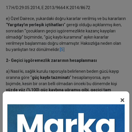
17.H/D.29.05.2014, E.2013/9664 K.2014/8672
e) Özel Dairece, yukardaki doğru kararlar verilmiş ve bu kararların
“
Yargıtay'ın yerleşik içtihatları
” gereği olduğu açıklanmış iken,
sonradan “çocukların geçici işgöremezlikte kazanç kayıpları
olmadığı” biçiminde, “güç kaybı kuramına” aykırı kararlar
verilmeye başlanması doğru olmamıştır. Haksızlığa neden olan
bu yanlıştan tez dönülmelidir.
[5]
2- Geçici işgöremezlik zararının hesaplanması
a) Nasıl ki, sağlık kurulu raporuyla belirlenen beden gücü kayıp
oranına göre “
güç kaybı tazminatı
” hesaplanıyorsa, aynı
biçimde, kesin bir oran belli olmadan önceki bu dönemde kişi
yüzde yüz (%100) güç kaybına uğramış gibi
,
geçici tam
işgöremezlik zararı
” hesaplanacak; bu dönemden sonrası,
×
sağlık kurulu raporundaki sakatlık oranı üzerinden
değerlendirilecektir.
[6]
b) Geçici işgöremezlik zararları, sürekli işgöremezlikte olduğu gibi
hesaplanacaktır. Buna göre, çalışan kişiler yönünden, eğer bu
sürede kazanç kayıpları varsa, elde ettikleri kazançlar üzerinden,