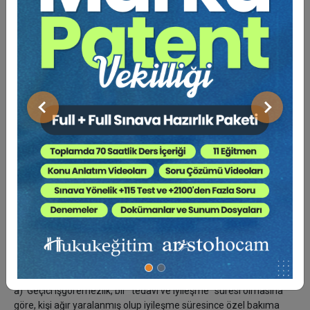
kazanç kayıpları yoksa salt bu dönemdeki efor kaybı nedeniyle
asgari ücret üzerinden; çalışmayan kişiler, ev kadınları,
[7]
emekliler ve yaşlılar, çocuklar yönünden, asgari ücretlerin geçim
indirimsiz net tutarları üzerinden hesaplanacaktır.
Örneğin, Adli Tıp Kurumu veya yetkili bir sağlık kurulu raporunda
“Kişinin beden gücü kayıp oranı % 35 olup, iyileşme süresi (9) aya
kadar uzayacaktır, kişi bu sürede % 100 malûl sayılacaktır”
Önceki
Sonraki
denilmişse, bu (9) aylık süre “
geçici tam işgöremezlik
”
süresidir. Bunun hesaplanması, kişi kazançtan yoksun kalmışsa
kazancı üzerinden, değilse asgari ücretlerin geçim indirimsiz net
tutarları üzerinden hesaplanacaktır. Hesaplamaya esas (9) aylık
kazanç veya asgari ücret tutarı belirlendikten sonra:
Kazanç veya As.Üc. x %100 g.işgöremezlik x kusur = Geçici
işgöremezlik zararı formülüyle “geçici güç kaybı” tazminatı
hesaplanmış olacaktır.
3- Hem geçici güç kaybı, hem bakıcı gideri istenemez
a) Geçici işgöremezlik, bir “tedavi ve iyileşme” süresi olmasına
göre, kişi ağır yaralanmış olup iyileşme süresince özel bakıma