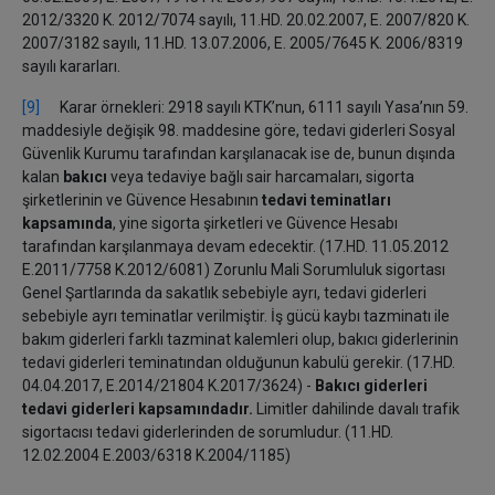
2012/3320 K. 2012/7074 sayılı, 11.HD. 20.02.2007, E. 2007/820 K.
2007/3182 sayılı, 11.HD. 13.07.2006, E. 2005/7645 K. 2006/8319
sayılı kararları.
[9]
Karar örnekleri: 2918 sayılı KTK’nun, 6111 sayılı Yasa’nın 59.
maddesiyle değişik 98. maddesine göre, tedavi giderleri Sosyal
Güvenlik Kurumu tarafından karşılanacak ise de, bunun dışında
kalan
bakıcı
veya tedaviye bağlı sair harcamaları, sigorta
şirketlerinin ve Güvence Hesabının
tedavi teminatları
kapsamında
, yine sigorta şirketleri ve Güvence Hesabı
tarafından karşılanmaya devam edecektir. (17.HD. 11.05.2012
E.2011/7758 K.2012/6081) Zorunlu Mali Sorumluluk sigortası
Genel Şartlarında da sakatlık sebebiyle ayrı, tedavi giderleri
sebebiyle ayrı teminatlar verilmiştir. İş gücü kaybı tazminatı ile
bakım giderleri farklı tazminat kalemleri olup, bakıcı giderlerinin
tedavi giderleri teminatından olduğunun kabulü gerekir. (17.HD.
04.04.2017, E.2014/21804 K.2017/3624) -
Bakıcı giderleri
tedavi giderleri kapsamındadır.
Limitler dahilinde davalı trafik
sigortacısı tedavi giderlerinden de sorumludur. (11.HD.
12.02.2004 E.2003/6318 K.2004/1185)