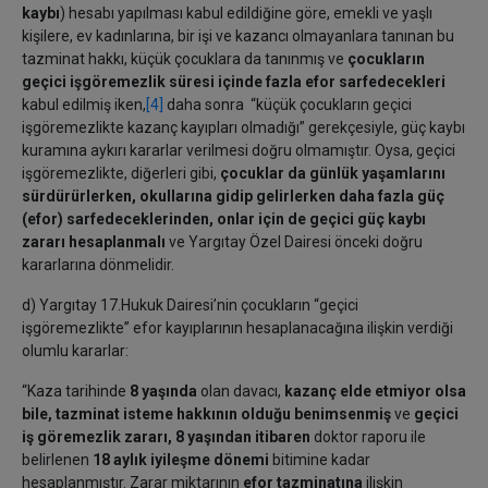
kaybı
) hesabı yapılması kabul edildiğine göre, emekli ve yaşlı
kişilere, ev kadınlarına, bir işi ve kazancı olmayanlara tanınan bu
tazminat hakkı, küçük çocuklara da tanınmış ve
çocukların
geçici işgöremezlik süresi içinde fazla efor sarfedecekleri
kabul edilmiş iken,
[4]
daha sonra “küçük çocukların geçici
işgöremezlikte kazanç kayıpları olmadığı” gerekçesiyle, güç kaybı
kuramına aykırı kararlar verilmesi doğru olmamıştır. Oysa, geçici
işgöremezlikte, diğerleri gibi,
çocuklar da günlük yaşamlarını
sürdürürlerken, okullarına gidip gelirlerken daha fazla güç
(efor) sarfedeceklerinden, onlar için de geçici güç kaybı
zararı hesaplanmalı
ve Yargıtay Özel Dairesi önceki doğru
kararlarına dönmelidir.
d) Yargıtay 17.Hukuk Dairesi’nin çocukların “geçici
işgöremezlikte” efor kayıplarının hesaplanacağına ilişkin verdiği
olumlu kararlar:
“Kaza tarihinde
8 yaşında
olan davacı,
kazanç elde etmiyor olsa
bile, tazminat isteme hakkının olduğu benimsenmiş
ve
geçici
iş göremezlik zararı, 8 yaşından itibaren
doktor raporu ile
belirlenen
18 aylık iyileşme dönemi
bitimine kadar
hesaplanmıştır. Zarar miktarının
efor tazminatına
ilişkin