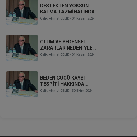
DESTEKTEN YOKSUN
KALMA TAZMİNATINDA
DESTEK PAYLARI
Çelik Ahmet ÇELIK
· 01 Kasım 2024
ÖLÜM VE BEDENSEL
ZARARLAR NEDENİYLE
TAZMİNAT DAVALARINDA
Çelik Ahmet ÇELIK
· 01 Kasım 2024
HESAPLAMA
FARKLILIKLARININ
GİDERİLMESİ HAKKINDA
BEDEN GÜCÜ KAYBI
GÖRÜŞLER
TESPİTİ HAKKINDA
YARGITAY KARARLARI
Çelik Ahmet ÇELIK
· 30 Ekim 2024