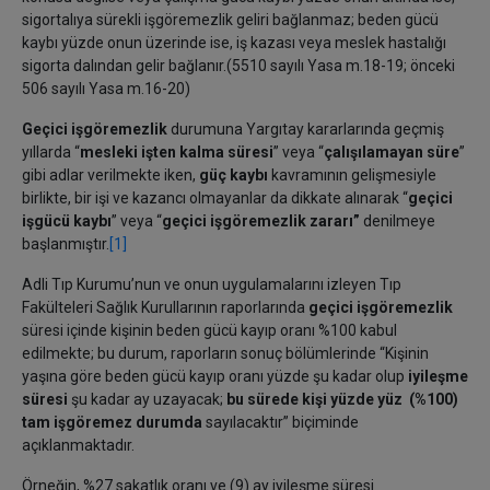
sigortalıya sürekli işgöremezlik geliri bağlanmaz; beden gücü
kaybı yüzde onun üzerinde ise, iş kazası veya meslek hastalığı
sigorta dalından gelir bağlanır.(5510 sayılı Yasa m.18-19; önceki
506 sayılı Yasa m.16-20)
Geçici işgöremezlik
durumuna Yargıtay kararlarında geçmiş
yıllarda “
mesleki işten kalma süresi
” veya “
çalışılamayan süre
”
gibi adlar verilmekte iken,
güç kaybı
kavramının gelişmesiyle
birlikte, bir işi ve kazancı olmayanlar da dikkate alınarak “
geçici
işgücü kaybı
” veya “
geçici işgöremezlik zararı”
denilmeye
başlanmıştır.
[1]
Adli Tıp Kurumu’nun ve onun uygulamalarını izleyen Tıp
Fakülteleri Sağlık Kurullarının raporlarında
geçici işgöremezlik
süresi içinde kişinin beden gücü kayıp oranı %100 kabul
edilmekte; bu durum, raporların sonuç bölümlerinde “Kişinin
yaşına göre beden gücü kayıp oranı yüzde şu kadar olup
iyileşme
süresi
şu kadar ay uzayacak;
bu sürede kişi yüzde yüz (%100)
tam işgöremez durumda
sayılacaktır” biçiminde
açıklanmaktadır.
Örneğin, %27 sakatlık oranı ve (9) ay iyileşme süresi