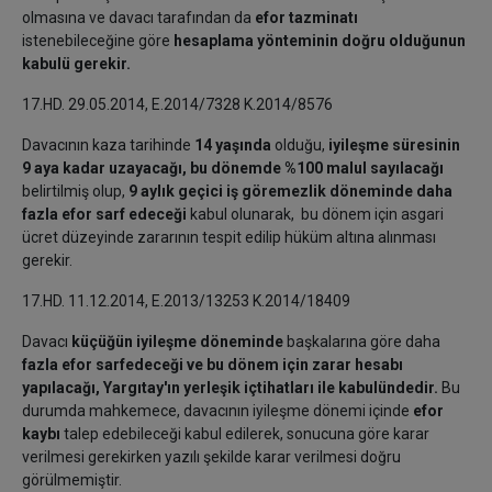
olmasına ve davacı tarafından da
efor tazminatı
istenebileceğine göre
hesaplama yönteminin doğru olduğunun
kabulü gerekir.
17.HD. 29.05.2014, E.2014/7328 K.2014/8576
Davacının kaza tarihinde
14 yaşında
olduğu,
iyileşme süresinin
9 aya kadar uzayacağı, bu dönemde %100 malul sayılacağı
belirtilmiş olup,
9 aylık geçici iş göremezlik döneminde daha
fazla efor sarf edeceği
kabul olunarak,
bu dönem için asgari
ücret düzeyinde zararının tespit edilip hüküm altına alınması
gerekir.
17.HD. 11.12.2014, E.2013/13253 K.2014/18409
Davacı
küçüğün iyileşme döneminde
başkalarına göre daha
fazla efor sarfedeceği ve bu dönem için zarar hesabı
yapılacağı, Yargıtay'ın yerleşik içtihatları ile kabulündedir.
Bu
durumda mahkemece, davacının iyileşme dönemi içinde
efor
kaybı
talep edebileceği kabul edilerek, sonucuna göre karar
verilmesi gerekirken yazılı şekilde karar verilmesi doğru
görülmemiştir.