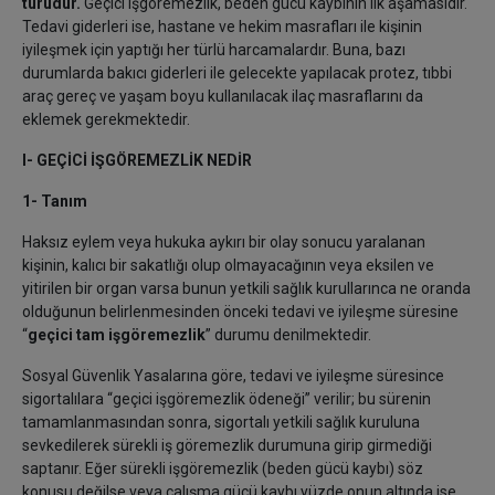
türüdür.
Geçici işgöremezlik, beden gücü kaybının ilk aşamasıdır.
Tedavi giderleri ise, hastane ve hekim masrafları ile kişinin
iyileşmek için yaptığı her türlü harcamalardır. Buna, bazı
durumlarda bakıcı giderleri ile gelecekte yapılacak protez, tıbbi
araç gereç ve yaşam boyu kullanılacak ilaç masraflarını da
eklemek gerekmektedir.
I- GEÇİCİ İŞGÖREMEZLİK NEDİR
1- Tanım
Haksız eylem veya hukuka aykırı bir olay sonucu yaralanan
kişinin, kalıcı bir sakatlığı olup olmayacağının veya eksilen ve
yitirilen bir organ varsa bunun yetkili sağlık kurullarınca ne oranda
olduğunun belirlenmesinden önceki tedavi ve iyileşme süresine
“
geçici tam işgöremezlik
” durumu denilmektedir.
Sosyal Güvenlik Yasalarına göre, tedavi ve iyileşme süresince
sigortalılara “geçici işgöremezlik ödeneği” verilir; bu sürenin
tamamlanmasından sonra, sigortalı yetkili sağlık kuruluna
sevkedilerek sürekli iş göremezlik durumuna girip girmediği
saptanır. Eğer sürekli işgöremezlik (beden gücü kaybı) söz
konusu değilse veya çalışma gücü kaybı yüzde onun altında ise,