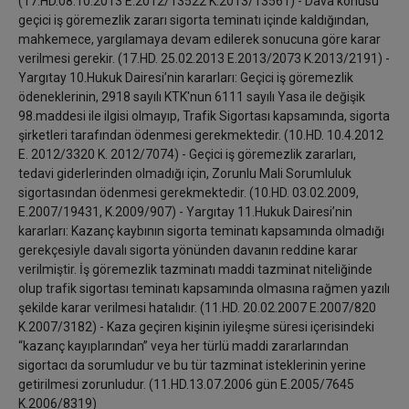
(17.HD.08.10.2013 E.2012/13522 K.2013/13561) - Dava konusu
geçici iş göremezlik zararı sigorta teminatı içinde kaldığından,
mahkemece, yargılamaya devam edilerek sonucuna göre karar
verilmesi gerekir. (17.HD. 25.02.2013 E.2013/2073 K.2013/2191) -
Yargıtay 10.Hukuk Dairesi’nin kararları: Geçici iş göremezlik
ödeneklerinin, 2918 sayılı KTK'nun 6111 sayılı Yasa ile değişik
98.maddesi ile ilgisi olmayıp, Trafik Sigortası kapsamında, sigorta
şirketleri tarafından ödenmesi gerekmektedir. (10.HD. 10.4.2012
E. 2012/3320 K. 2012/7074) - Geçici iş göremezlik zararları,
tedavi giderlerinden olmadığı için, Zorunlu Mali Sorumluluk
sigortasından ödenmesi gerekmektedir. (10.HD. 03.02.2009,
E.2007/19431, K.2009/907) - Yargıtay 11.Hukuk Dairesi’nin
kararları: Kazanç kaybının sigorta teminatı kapsamında olmadığı
gerekçesiyle davalı sigorta yönünden davanın reddine karar
verilmiştir. İş göremezlik tazminatı maddi tazminat niteliğinde
olup trafik sigortası teminatı kapsamında olmasına rağmen yazılı
şekilde karar verilmesi hatalıdır. (11.HD. 20.02.2007 E.2007/820
K.2007/3182) - Kaza geçiren kişinin iyileşme süresi içerisindeki
“kazanç kayıplarından” veya her türlü maddi zararlarından
sigortacı da sorumludur ve bu tür tazminat isteklerinin yerine
getirilmesi zorunludur. (11.HD.13.07.2006 gün E.2005/7645
K.2006/8319)