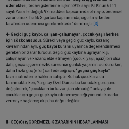
ödenekleri,
tedavi giderlerine ilişkin 2918 sayılı KTK'nun 6111
sayılı Yasa ile değişik 98.maddesi kapsamında olmayıp, bedensel
zarar olarak Trafik Sigortası kapsamında, sigorta şirketleri
tarafından ödenmesi gerekmektedir” denilmiştir.
[3]
4- Geçici güç kaybı, çalışan-çalışmayan, çocuk-yaşlı herkes
için sözkonusudur.
Sürekli veya geçici güç kaybı, kazanç
kavramından ayrı,
güç kaybı kuramı
uyarınca değerlendirilmesi
gereken bir zarar türüdür. Geçici güç kaybına uğrayan kişi,
çalışmayan ve kazanç elde etmeyen (çocuk, yaşlı, işsiz) biri olsa
dahi, geçici işgöremezlik süresince günlük yaşamını sürdürürken,
daha fazla güç (efor) sarfedeceği için,
“geçici güç kaybı”
tazminatı isteme hakkına sahiptir. Bu hak çocuklara da
tanınmakta iken, Yargıtay Özel Dairesi bu konudaki görüşünü
değiştirerek, “çocukların bir kazançları olmadığı” anlayışı ile
çocuklar için geçici güç kaybı istenemeyeceği yönünde kararlar
vermeye başlamış olup, bu doğru değildir.
II- GEÇİCİ İŞGÖREMEZLİK ZARARININ HESAPLANMASI