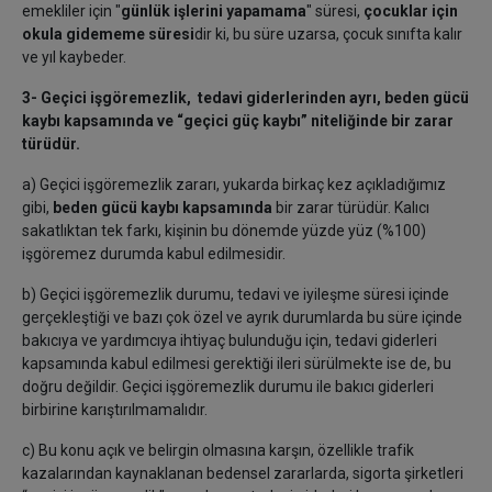
emekliler için "
günlük işlerini yapamama
" süresi,
çocuklar için
okula gidememe süresi
dir ki, bu süre uzarsa, çocuk sınıfta kalır
ve yıl kaybeder.
3- Geçici işgöremezlik, tedavi giderlerinden ayrı, beden gücü
kaybı kapsamında ve “geçici güç kaybı” niteliğinde bir zarar
türüdür.
a) Geçici işgöremezlik zararı, yukarda birkaç kez açıkladığımız
gibi,
beden gücü kaybı kapsamında
bir zarar türüdür. Kalıcı
sakatlıktan tek farkı, kişinin bu dönemde yüzde yüz (%100)
işgöremez durumda kabul edilmesidir.
b) Geçici işgöremezlik durumu, tedavi ve iyileşme süresi içinde
gerçekleştiği ve bazı çok özel ve ayrık durumlarda bu süre içinde
bakıcıya ve yardımcıya ihtiyaç bulunduğu için, tedavi giderleri
kapsamında kabul edilmesi gerektiği ileri sürülmekte ise de, bu
doğru değildir. Geçici işgöremezlik durumu ile bakıcı giderleri
birbirine karıştırılmamalıdır.
c) Bu konu açık ve belirgin olmasına karşın, özellikle trafik
kazalarından kaynaklanan bedensel zararlarda, sigorta şirketleri