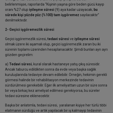
belirlenmişse, raporlarda “Kişinin yaşına göre beden gücü kayıp
oranı %27 olup
iyileşme süresi
(9) aya kadar uzayacak;
bu
sürede kişi yüzde yüz (%100) tam işgöremez
sayılacaktır”
denilmektedir.
2- Geçici işgöremezlik süresi
Geçici işgöremezlik süresi,
tedavi süresi
ve
iyileşme süresi
olmak üzere iki aşamalı olup, geçici işgöremezlik zararı bu iki
sürenin toplamı üzerinden hesaplanacaktır. Şimdi bunları ayrı ayrı
gözden geçirelim:
a)
Tedavi süresi
, kural olarak hastaneye yatış çıkış süresidir.
Ancak taburcu edildikten sonra da evde veya başka sağlık
kuruluşlarında tedaviye devam edilebilir. Örneğin, hekimin gerekli
görmesi halinde bir rehabilitasyon merkezinde tedavinin
sürdürülmesi gerekebilir. Eğer ilk ameliyattan uzun bir süre sonra
bir veya birkaç kez ameliyat edilmesi gerekiyorsa, bu süreler
tedavi süresine eklenecektir.
Başka bir anlatımla, tedavi süresi, yaralanan kişiye her türlü tıbbi
elatmanın sürdüğü ve artık yapılacak bir iş kalmayıp tedavinin