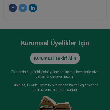
Tüketici Hukuku Enstitüsü
Kurumsal Üyelikler İçin
Kurumsal Teklif Alın
İş Kazaları ve Meslek Hastalıkları - III. İş Hukuku
Ekibinizin hukuk bilgisini yükseltin, kaliteli içeriklerle size
Kongresi - V. Oturum
yardımcı olmaya hazırız!
360 TL
Sepete Ekle
Ekibinize, Hukuk Eğitim’in birbirinden kaliteli eğitimlerine
sınırsız erişim imkanı sunun.
Tüketici Hukuku Enstitüsü