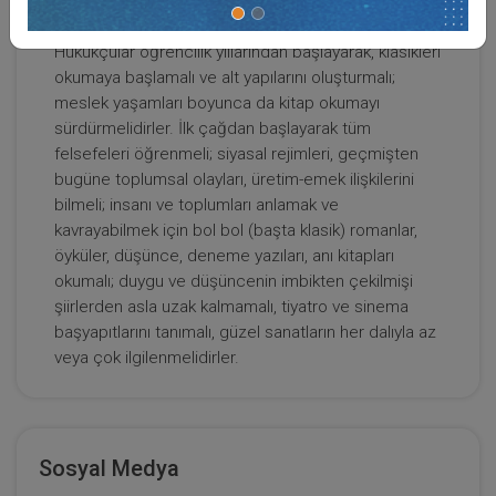
böylesine ağır ve sıkı bir eğitimle en nitelikli kişiler
olarak yetiştirilmelidir.
Tüketici Hukuku Enstitüsü
Hukukçular öğrencilik yıllarından başlayarak, klasikleri
okumaya başlamalı ve alt yapılarını oluşturmalı;
meslek yaşamları boyunca da kitap okumayı
sürdürmelidirler. İlk çağdan başlayarak tüm
felsefeleri öğrenmeli; siyasal rejimleri, geçmişten
bugüne toplumsal olayları, üretim-emek ilişkilerini
bilmeli; insanı ve toplumları anlamak ve
kavrayabilmek için bol bol (başta klasik) romanlar,
öyküler, düşünce, deneme yazıları, anı kitapları
okumalı; duygu ve düşüncenin imbikten çekilmişi
şiirlerden asla uzak kalmamalı, tiyatro ve sinema
başyapıtlarını tanımalı, güzel sanatların her dalıyla az
İş Sözleşmesi - III. İş Hukuku Kongresi - IV.
veya çok ilgilenmelidirler.
Oturum
360 TL
Sepete Ekle
Sosyal Medya