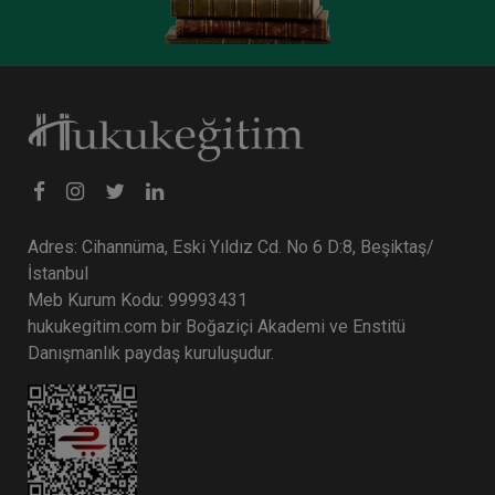
Adres: Cihannüma, Eski Yıldız Cd. No 6 D:8, Beşiktaş/
İstanbul
İş Hukukunda Genel Konular - III. İş Hukuku
Kongresi - II. Oturum
Meb Kurum Kodu: 99993431
hukukegitim.com bir Boğaziçi Akademi ve Enstitü
360 TL
Sepete Ekle
Danışmanlık paydaş kuruluşudur.
Tüketici Hukuku Enstitüsü