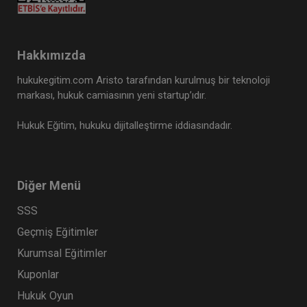
Hakkımızda
hukukegitim.com Aristo tarafından kurulmuş bir teknoloji
markası, hukuk camiasının yeni startup’ıdır.
Hukuk Eğitim, hukuku dijitalleştirme iddiasındadır.
Toplu İş Hukuku - III. İş Hukuku Kongresi - III.
Oturum
360 TL
Sepete Ekle
Diğer Menü
SSS
Geçmiş Eğitimler
Tüketici Hukuku Enstitüsü
Kurumsal Eğitimler
Kuponlar
Hukuk Oyun