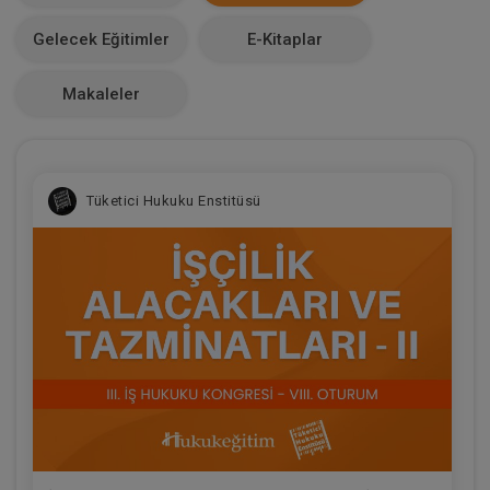
Makale Sayısı
Gelecek Eğitimler
E-Kitaplar
53
Makaleler
Tüketici Hukuku Enstitüsü