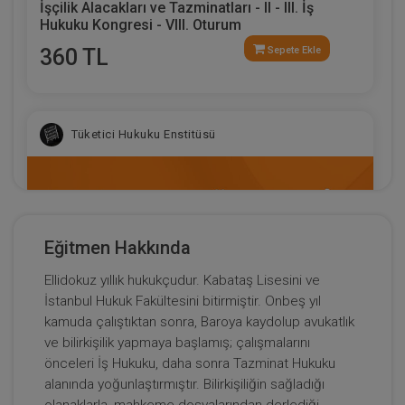
İşçilik Alacakları ve Tazminatları - II - III. İş
Hukuku Kongresi - VIII. Oturum
360 TL
Sepete Ekle
Tüketici Hukuku Enstitüsü
Eğitmen Hakkında
Ellidokuz yıllık hukukçudur. Kabataş Lisesini ve
İstanbul Hukuk Fakültesini bitirmiştir. Onbeş yıl
kamuda çalıştıktan sonra, Baroya kaydolup avukatlık
ve bilirkişilik yapmaya başlamış; çalışmalarını
önceleri İş Hukuku, daha sonra Tazminat Hukuku
Sosyal Güvenlik Hukuku - III. İş Hukuku Kongresi
alanında yoğunlaştırmıştır. Bilirkişiliğin sağladığı
- VI. Oturum
olanaklarla, mahkeme dosyalarından derlediği