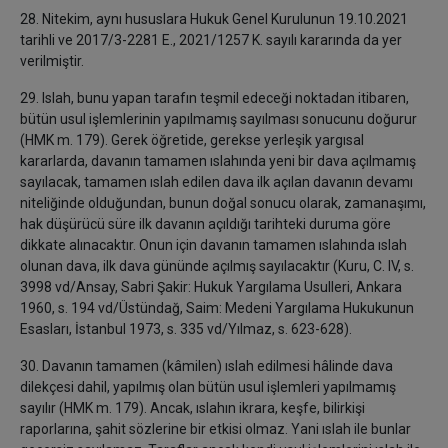
28. Nitekim, aynı hususlara Hukuk Genel Kurulunun 19.10.2021
tarihli ve 2017/3-2281 E., 2021/1257 K. sayılı kararında da yer
verilmiştir.
29. Islah, bunu yapan tarafın teşmil edeceği noktadan itibaren,
bütün usul işlemlerinin yapılmamış sayılması sonucunu doğurur
(HMK m. 179). Gerek öğretide, gerekse yerleşik yargısal
kararlarda, davanın tamamen ıslahında yeni bir dava açılmamış
sayılacak, tamamen ıslah edilen dava ilk açılan davanın devamı
niteliğinde olduğundan, bunun doğal sonucu olarak, zamanaşımı,
hak düşürücü süre ilk davanın açıldığı tarihteki duruma göre
dikkate alınacaktır. Onun için davanın tamamen ıslahında ıslah
olunan dava, ilk dava gününde açılmış sayılacaktır (Kuru, C. IV, s.
3998 vd/Ansay, Sabri Şakir: Hukuk Yargılama Usulleri, Ankara
1960, s. 194 vd/Üstündağ, Saim: Medeni Yargılama Hukukunun
Esasları, İstanbul 1973, s. 335 vd/Yılmaz, s. 623-628).
30. Davanın tamamen (kâmilen) ıslah edilmesi hâlinde dava
dilekçesi dahil, yapılmış olan bütün usul işlemleri yapılmamış
sayılır (HMK m. 179). Ancak, ıslahın ikrara, keşfe, bilirkişi
raporlarına, şahit sözlerine bir etkisi olmaz. Yani ıslah ile bunlar