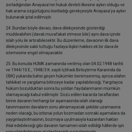
zorladığından Anayasa’nın hukuk devleti ilkesine aykırı olduğu ve
hak arama özgürlüğünü kısıtladığı gerekçesiyle Anayasa’ya aykırı
bulunarak iptal edilmiştir.
24. Bundan böyle davacı, dava dilekçesinde gösterdiği
müddeabihini (davalı muvafakat etmese bile) aynı dava içinde
ıslah yolu ile artırabilecektir. Bu düzenleme, davacının ilk dava
dilekçesinde saklı tuttuğu fazlaya ilişkin hakkını ek bir dava ile
istemesine engel olmayacaktır.
25. Bu konuda HUMK zamanında verilmiş olan 04.02.1948 tarihli
ve 1944/10 E., 1948/3 K. sayılı İçtihadı Birleştirme Kararında da
(İBK) yukarıda bahsi geçen hükümler benimsenmiş; ayrıca ıslahın
tahkikat ve yargılama bitinceye kadar yapılabileceği, Yargıtayca
hüküm bozulduktan sonra bu yoldan faydalanmanın mümkün
olamayacağı kabul edilmiştir. Sözü edilen kararda taraflardan
birine davanın herhangi bir aşamasında ıslah olanağı
tanınmasının davaların sonu alınamayacak şekilde uzamasına
neden olacağı, bu istisnai yolun bozmadan sonraki aşamalara da
yaygınlaştırılmasının, bozmaya uyulmasıyla kazanılan hakları
ihlal edebileceği gibi davanın tamamen ıslah edildiği hâllerde işin
sonuçlandırılmasını güçleştireceği vurgulanmıştır.