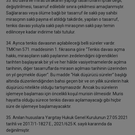
33. Bu dava ile miras bırakanın yaptığı tasarrufların iptali değil,
değiştirilmesi, tasarruf edilebilir sınıra çekilmesi amaçlanmıştır.
Sağlararası veya ölüme bağlı bir tasarruf ile saklı pay sahibi
mirasçının saklı payına el atıldığı takdirde, yapılan o tasarruf,
tenkis davası yoluyla saklı paylı mirasçının saklı payı temin
edilinceye kadar indirime tabi tutulur.
34. Ayrıca tenkis davasının açılabileceği belli süreler vardır.
TMK’nın 571. maddesinin 1. fıkrasına göre “Tenkis davası açma
hakkı, mirasçıların saklı paylarının zedelendiğini öğrendikleri
tarihten başlayarak bir yıl ve her hâlde vasiyetnamelerde açılma
tarihinin, diğer tasarruflarda mirasın açılması tarihinin üzerinden
on yıl geçmekle düşer”. Bu madde “Hak düşürücü süreler” başlığı
altında düzenlendiğinden bahsi geçen bir ve on yıllık sürelerin hak
düşürücü nitelikte olduğu tartışmasızdır. Ancak bu sürelerin
işlemeye başlaması için öncelikli koşul murisin ölmesidir. Muris
hayatta olduğu sürece tenkis davası açılamayacağı gibi hiçbir
süre de işlemeye başlamayacaktır.
35. Anılan hususlara Yargıtay Hukuk Genel Kurulunun 27.05.2021
tarihli ve 2017/1-1827 E., 2021/625 K. sayılı kararında da
değinilmiştir.