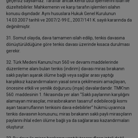
geçersiz sayılamaz. Taraflar ancak kendi usul işlemlerini ıslah ile
düzeltebilirler. Mahkemenin ve karşı tarafın işlemleri ıslahın
konusu dışındadır. Aynı hususlara Hukuk Genel Kurulunun
14.03.2007 tarihli ve 2007/2-99 E., 2007/141 K. sayılı kararında da
değinilmiştir.
31. Somut olayda, dava tamamen ıslah edilip, tenkis davasına
dönüştürüldüğüne göre tenkis davası üzerinde kısaca durulması
gerekir.
32. Türk Medeni Kanunu’nun 560 ve devamı maddelerinde
düzenleme alanı bulan tenkis (indirim) davası miras bırakanın
saklı payları aşarak ölüme bağlı veya sağlar arası yaptığı
karşılıksız kazandırmaların yasal sınıra çekilmesini amaçlayan,
öncesine etkili ve yenilik doğurucu (inşai) davalardandır. TMK’nın
560. maddesinin 1. fıkrasında yer alan “Saklı paylarının karşılığını
alamayan mirasçılar, mirasbırakanın tasarruf edebileceği kısmı
aşan tasarruflarının tenkisini dava edebilirler” hükmü uyarınca
tenkis davasının konusunu; miras bırakanın saklı paylı mirasçıların
paylarını ihlal eden ölüme bağlı ya da sağlararası kazandırmaları
oluşturur.