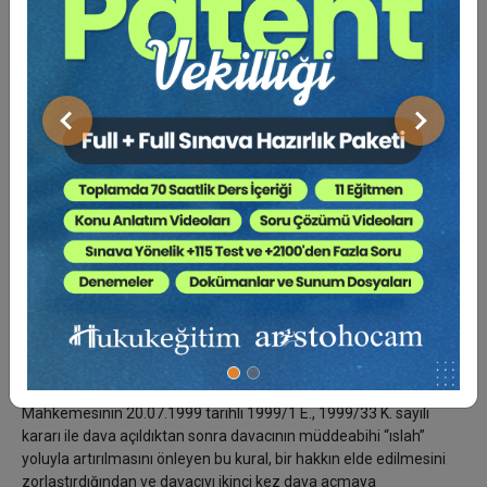
kaldırmak olduğundan, hak ve alacağı bu sürecin dışında ortadan
kaldırmış olan işlemlerin, yani maddi hukuk işlemlerinin ıslah
yoluyla düzeltilebilmesi imkânı bulunmamaktadır. Bir başka
deyişle, maddi hakkı sona erdiren maddi hukuk işlemleri ıslahla
düzeltilemez. Feragat, kabul, sulh gibi işlemler, velev ki dava
içinde yapılsın, asıl hakkı ortadan kaldırdıklarından, usul işlemi
Önceki
Sonraki
olduğu kadar (davayı etkilediği için usul işlemidir) maddi hukuk
işlemi mahiyeti taşımaktadır ve bu sebeple, bu işlemlerin de ıslah
yoluyla düzeltilmesi imkânsızdır. Çünkü ıslah, yargılama
hukukunun şekle ve süreye bağlılığından kaynaklanan zımnî hak
kayıplarının telafisi için öngörülmüş bir müessesedir. Açık bir
irade beyanı ile terk edilen haklar, maddi gerçeğin şekle feda
edilmesi gibi bir sonuç doğurmadığı için ıslahın konusu olamaz.
23. Bilindiği gibi, 1086 sayılı Hukuk Usulü Muhakemeleri
Kanunu'nun (HUMK) 87. maddesinin son cümlesindeki “müddei
ıslah suretiyle müddeabihi tezyit edemez” hükmü Resmî
Gazete’nin 04.11.2000 tarihli nüshasında yayınlanan Anayasa
Mahkemesinin 20.07.1999 tarihli 1999/1 E., 1999/33 K. sayılı
kararı ile dava açıldıktan sonra davacının müddeabihi “ıslah”
yoluyla artırılmasını önleyen bu kural, bir hakkın elde edilmesini
zorlaştırdığından ve davacıyı ikinci kez dava açmaya