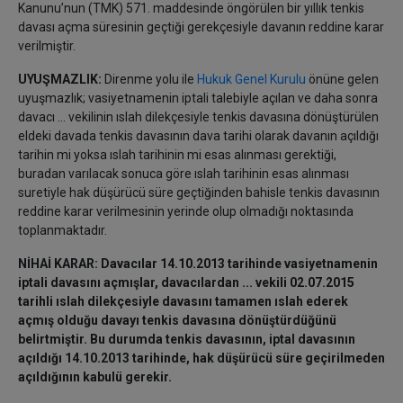
Kanunu’nun (TMK) 571. maddesinde öngörülen bir yıllık tenkis
davası açma süresinin geçtiği gerekçesiyle davanın reddine karar
verilmiştir.
UYUŞMAZLIK:
Direnme yolu ile
Hukuk Genel Kurulu
önüne gelen
uyuşmazlık; vasiyetnamenin iptali talebiyle açılan ve daha sonra
davacı ... vekilinin ıslah dilekçesiyle tenkis davasına dönüştürülen
eldeki davada tenkis davasının dava tarihi olarak davanın açıldığı
tarihin mi yoksa ıslah tarihinin mi esas alınması gerektiği,
buradan varılacak sonuca göre ıslah tarihinin esas alınması
suretiyle hak düşürücü süre geçtiğinden bahisle tenkis davasının
reddine karar verilmesinin yerinde olup olmadığı noktasında
toplanmaktadır.
NİHAİ KARAR: Davacılar 14.10.2013 tarihinde vasiyetnamenin
iptali davasını açmışlar, davacılardan ... vekili 02.07.2015
tarihli ıslah dilekçesiyle davasını tamamen ıslah ederek
açmış olduğu davayı tenkis davasına dönüştürdüğünü
belirtmiştir. Bu durumda tenkis davasının, iptal davasının
açıldığı 14.10.2013 tarihinde, hak düşürücü süre geçirilmeden
açıldığının kabulü gerekir.