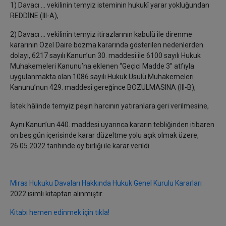
1) Davacı ... vekilinin temyiz isteminin hukukî yarar yokluğundan
REDDİNE (III-A),
2) Davacı ... vekilinin temyiz itirazlarının kabulü ile direnme
kararının Özel Daire bozma kararında gösterilen nedenlerden
dolayı, 6217 sayılı Kanun’un 30. maddesi ile 6100 sayılı Hukuk
Muhakemeleri Kanunu’na eklenen “Geçici Madde 3” atfıyla
uygulanmakta olan 1086 sayılı Hukuk Usulü Muhakemeleri
Kanunu’nun 429. maddesi gereğince BOZULMASINA (III-B),
İstek hâlinde temyiz peşin harcının yatıranlara geri verilmesine,
Aynı Kanun’un 440. maddesi uyarınca kararın tebliğinden itibaren
on beş gün içerisinde karar düzeltme yolu açık olmak üzere,
26.05.2022 tarihinde oy birliği ile karar verildi.
Miras Hukuku Davaları Hakkında Hukuk Genel Kurulu Kararları
2022 isimli kitaptan alınmıştır.
Kitabı hemen edinmek için tıkla!