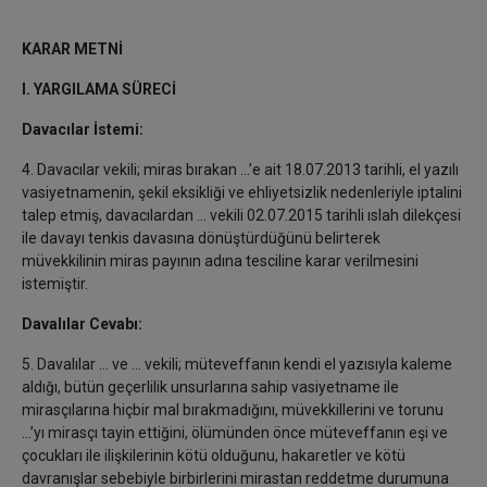
KARAR METNİ
I. YARGILAMA SÜRECİ
Davacılar İstemi:
4. Davacılar vekili; miras bırakan ...’e ait 18.07.2013 tarihli, el yazılı
vasiyetnamenin, şekil eksikliği ve ehliyetsizlik nedenleriyle iptalini
talep etmiş, davacılardan ... vekili 02.07.2015 tarihli ıslah dilekçesi
ile davayı tenkis davasına dönüştürdüğünü belirterek
müvekkilinin miras payının adına tesciline karar verilmesini
istemiştir.
Davalılar Cevabı:
5. Davalılar ... ve ... vekili; müteveffanın kendi el yazısıyla kaleme
aldığı, bütün geçerlilik unsurlarına sahip vasiyetname ile
mirasçılarına hiçbir mal bırakmadığını, müvekkillerini ve torunu
...’yı mirasçı tayin ettiğini, ölümünden önce müteveffanın eşi ve
çocukları ile ilişkilerinin kötü olduğunu, hakaretler ve kötü
davranışlar sebebiyle birbirlerini mirastan reddetme durumuna