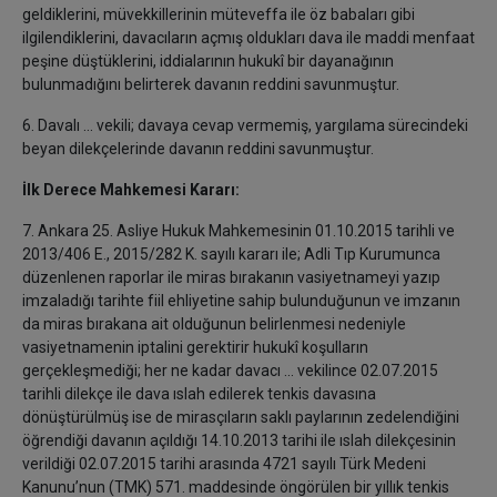
geldiklerini, müvekkillerinin müteveffa ile öz babaları gibi
ilgilendiklerini, davacıların açmış oldukları dava ile maddi menfaat
peşine düştüklerini, iddialarının hukukî bir dayanağının
bulunmadığını belirterek davanın reddini savunmuştur.
6. Davalı ... vekili; davaya cevap vermemiş, yargılama sürecindeki
beyan dilekçelerinde davanın reddini savunmuştur.
İlk Derece Mahkemesi Kararı:
7. Ankara 25. Asliye Hukuk Mahkemesinin 01.10.2015 tarihli ve
2013/406 E., 2015/282 K. sayılı kararı ile; Adli Tıp Kurumunca
düzenlenen raporlar ile miras bırakanın vasiyetnameyi yazıp
imzaladığı tarihte fiil ehliyetine sahip bulunduğunun ve imzanın
da miras bırakana ait olduğunun belirlenmesi nedeniyle
vasiyetnamenin iptalini gerektirir hukukî koşulların
gerçekleşmediği; her ne kadar davacı ... vekilince 02.07.2015
tarihli dilekçe ile dava ıslah edilerek tenkis davasına
dönüştürülmüş ise de mirasçıların saklı paylarının zedelendiğini
öğrendiği davanın açıldığı 14.10.2013 tarihi ile ıslah dilekçesinin
verildiği 02.07.2015 tarihi arasında 4721 sayılı Türk Medeni
Kanunu’nun (TMK) 571. maddesinde öngörülen bir yıllık tenkis