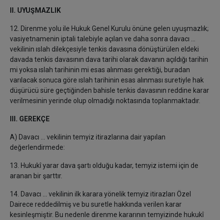
II. UYUŞMAZLIK
12. Direnme yolu ile Hukuk Genel Kurulu önüne gelen uyuşmazlık;
vasiyetnamenin iptali talebiyle açılan ve daha sonra davacı ...
vekilinin ıslah dilekçesiyle tenkis davasına dönüştürülen eldeki
davada tenkis davasının dava tarihi olarak davanın açıldığı tarihin
mi yoksa ıslah tarihinin mi esas alınması gerektiği, buradan
varılacak sonuca göre ıslah tarihinin esas alınması suretiyle hak
düşürücü süre geçtiğinden bahisle tenkis davasının reddine karar
verilmesinin yerinde olup olmadığı noktasında toplanmaktadır.
III. GEREKÇE
A) Davacı ... vekilinin temyiz itirazlarına dair yapılan
değerlendirmede:
13. Hukukî yarar dava şartı olduğu kadar, temyiz istemi için de
aranan bir şarttır.
14. Davacı ... vekilinin ilk karara yönelik temyiz itirazları Özel
Dairece reddedilmiş ve bu suretle hakkında verilen karar
kesinleşmiştir. Bu nedenle direnme kararının temyizinde hukukî