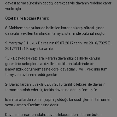
davası açma süresinin geçtiği gerekçesiyle davanın reddine karar
verilmiştir.
Özel Daire Bozma Kararı:
8. Mahkemenin yukarıda belirtilen kararına karşı süresi içinde
davacılar vekilleri tarafından temyiz isteminde bulunulmuştur.
9. Yargıtay 3. Hukuk Dairesinin 05.07.2017 tarihli ve 2016/7025 E.,
2017/11151 K. sayılı kararı ile ;
“…1- Dosyadaki yazılara, kararın dayandığı delillerle kanuni
gerektirici sebeplere ve özellikle delillerin takdirinde bir
isabetsizlik görülmemesine göre; davacılar ... ve ... vekilinin tüm
temyiz itirazlarının reddi gerekir.
2- Davacılardan ... vekili, 02.07.2015 tarihli dilekçesi ile davasını
tamamen ıslah ederek, tenkis davasına dönüştürmüştür.
Islah, taraflardan birinin yapmış olduğu bir usul işlemini tamamen
veya kısmen düzeltmesine denir.
Davanın tamamen ıslahı, dava dilekçesinden itibaren bütün