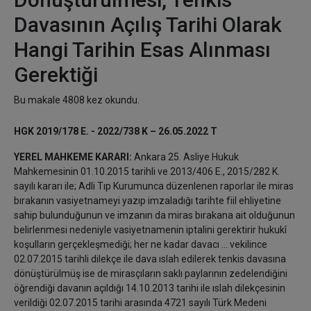
Davasının Açılış Tarihi Olarak
Hangi Tarihin Esas Alınması
Gerektiği
Bu makale 4808 kez okundu.
HGK 2019/178 E. - 2022/738 K – 26.05.2022 T
YEREL MAHKEME KARARI:
Ankara 25. Asliye Hukuk
Mahkemesinin 01.10.2015 tarihli ve 2013/406 E., 2015/282 K.
sayılı kararı ile; Adli Tıp Kurumunca düzenlenen raporlar ile miras
bırakanın vasiyetnameyi yazıp imzaladığı tarihte fiil ehliyetine
sahip bulunduğunun ve imzanın da miras bırakana ait olduğunun
belirlenmesi nedeniyle vasiyetnamenin iptalini gerektirir hukukî
koşulların gerçekleşmediği; her ne kadar davacı ... vekilince
02.07.2015 tarihli dilekçe ile dava ıslah edilerek tenkis davasına
dönüştürülmüş ise de mirasçıların saklı paylarının zedelendiğini
öğrendiği davanın açıldığı 14.10.2013 tarihi ile ıslah dilekçesinin
verildiği 02.07.2015 tarihi arasında 4721 sayılı Türk Medeni