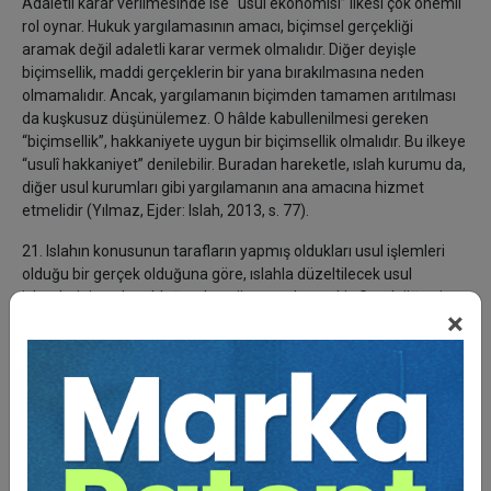
Adaletli karar verilmesinde ise “usul ekonomisi” ilkesi çok önemli
rol oynar. Hukuk yargılamasının amacı, biçimsel gerçekliği
aramak değil adaletli karar vermek olmalıdır. Diğer deyişle
biçimsellik, maddi gerçeklerin bir yana bırakılmasına neden
olmamalıdır. Ancak, yargılamanın biçimden tamamen arıtılması
da kuşkusuz düşünülemez. O hâlde kabullenilmesi gereken
“biçimsellik”, hakkaniyete uygun bir biçimsellik olmalıdır. Bu ilkeye
“usulî hakkaniyet” denilebilir. Buradan hareketle, ıslah kurumu da,
diğer usul kurumları gibi yargılamanın ana amacına hizmet
etmelidir (Yılmaz, Ejder: Islah, 2013, s. 77).
21. Islahın konusunun tarafların yapmış oldukları usul işlemleri
olduğu bir gerçek olduğuna göre, ıslahla düzeltilecek usul
işlemlerinin neler olduğundan söz etmek gerekir. Gerek öğreti,
×
gerekse Yargıtay davanın değiştirebileceğini ve
genişletilebileceğini aynı şekilde savunmanın genişletilebileceğini
ilke olarak kabul etmektedir. Yine müddeabihin (davada talep
olunan miktarın) artırılıp artırılmayacağı hususu da bir usul işlemi
olup ıslahın konusudur (Kuru, C. IV, s. 4035).
22. Islahın amacı, yargılama sürecinde, şekil ve süreye aykırılık
sebebiyle ortaya çıkabilecek maddi hak kayıplarını ortadan