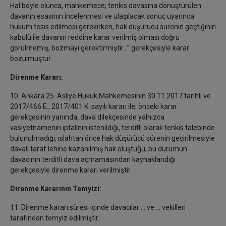
Hal böyle olunca, mahkemece; tenkis davasına dönüştürülen
davanın esasının incelenmesi ve ulaşılacak sonuç uyarınca
hüküm tesis edilmesi gerekirken, hak düşürücü sürenin geçtiğinin
kabulü ile davanın reddine karar verilmiş olması doğru
görülmemiş, bozmayı gerektirmiştir…” gerekçesiyle karar
bozulmuştur.
Direnme Kararı:
10. Ankara 25. Asliye Hukuk Mahkemesinin 30.11.2017 tarihli ve
2017/466 E., 2017/401 K. sayılı kararı ile; önceki karar
gerekçesinin yanında, dava dilekçesinde yalnızca
vasiyetnamenin iptalinin istenildiği, terditli olarak tenkis talebinde
bulunulmadığı, ıslahtan önce hak düşürücü sürenin geçirilmesiyle
davalı taraf lehine kazanılmış hak oluştuğu, bu durumun
davacının terditli dava açmamasından kaynaklandığı
gerekçesiyle direnme kararı verilmiştir.
Direnme Kararının Temyizi:
11. Direnme kararı süresi içinde davacılar ... ve ... vekilleri
tarafından temyiz edilmiştir.