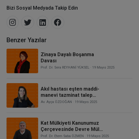
Bizi Sosyal Medyada Takip Edin
Benzer Yazılar
Zinaya Dayalı Boşanma
Davası
Prof. Dr. Sera REYHANİ YÜKSEL
· 19 Mayıs 2025
Akıl hastası eşten maddi-
manevi tazminat talep
edilebilir mi?
Av. Ayça ÖZDOĞAN
· 19 Mayıs 2025
Kat Mülkiyeti Kanunumuz
Çerçevesinde Devre Mülk
Uyuşmazlıklarında
Prof. Dr. Etem Saba ÖZMEN
· 19 Mayıs 2025