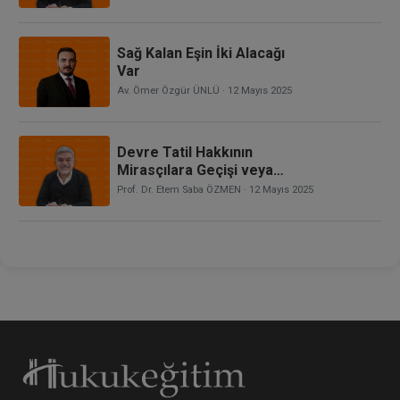
Uygulanacak Hükümlerin
Saptanması
Sağ Kalan Eşin İki Alacağı
Var
Av. Ömer Özgür ÜNLÜ
· 12 Mayıs 2025
Devre Tatil Hakkının
Mirasçılara Geçişi veya
Ölüme Bağlı Tasarruflara
Prof. Dr. Etem Saba ÖZMEN
· 12 Mayıs 2025
Konu Olması