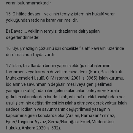
yararı bulunmamaktadır.
15. O hâlde davacı ... vekilinin temyiz isteminin hukukî yarar
yokluğundan reddine karar verilmelidir.
B) Davacı ... vekilinin temyiz itirazlarına dair yapılan
değerlendirmede:
16. Uyuşmazlığın çözümü için öncelikle “ıslah” kavramı üzerinde
durulmasında fayda vardır.
17. Islah, taraflardan birinin yapmış olduğu usul işleminin
tamamen veya kısmen düzeltilmesine denir (Kuru, Baki: Hukuk
Muhakemeleri Usulü, C. IV, İstanbul 2001, s. 3965). Islah kurumu,
iddianın ve savunmanın değiştirilmesi veya genişletilmesi
yasağının katılığından ileri gelen sakıncaları önleyen ve kurala
getirilen istisnalardan biridir. Islah, istisnaî nitelik taşıdığından her
usul işleminin değiştirilmesi için ıslaha gitmeye gerek yoktur. Islah
sadece, iddianın ve savunmanın değiştirilmesi yasağının
kapsamına giren konularda olur (Arslan, Ramazan/Yılmaz,
Ejder/Taşpınar Ayvaz, Sema/Hanağası, Emel; Medeni Usul
Hukuku, Ankara 2020, s. 532).