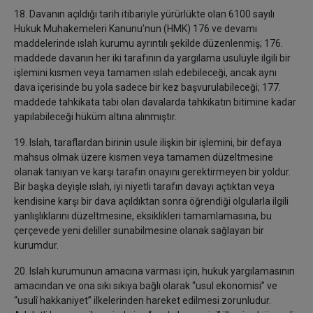
18. Davanın açıldığı tarih itibariyle yürürlükte olan 6100 sayılı
Hukuk Muhakemeleri Kanunu’nun (HMK) 176 ve devamı
maddelerinde ıslah kurumu ayrıntılı şekilde düzenlenmiş; 176.
maddede davanın her iki tarafının da yargılama usulüyle ilgili bir
işlemini kısmen veya tamamen ıslah edebileceği, ancak aynı
dava içerisinde bu yola sadece bir kez başvurulabileceği; 177.
maddede tahkikata tabi olan davalarda tahkikatın bitimine kadar
yapılabileceği hüküm altına alınmıştır.
19. Islah, taraflardan birinin usule ilişkin bir işlemini, bir defaya
mahsus olmak üzere kısmen veya tamamen düzeltmesine
olanak tanıyan ve karşı tarafın onayını gerektirmeyen bir yoldur.
Bir başka deyişle ıslah, iyi niyetli tarafın davayı açtıktan veya
kendisine karşı bir dava açıldıktan sonra öğrendiği olgularla ilgili
yanlışlıklarını düzeltmesine, eksiklikleri tamamlamasına, bu
çerçevede yeni deliller sunabilmesine olanak sağlayan bir
kurumdur.
20. Islah kurumunun amacına varması için, hukuk yargılamasının
amacından ve ona sıkı sıkıya bağlı olarak “usul ekonomisi” ve
“usulî hakkaniyet” ilkelerinden hareket edilmesi zorunludur.