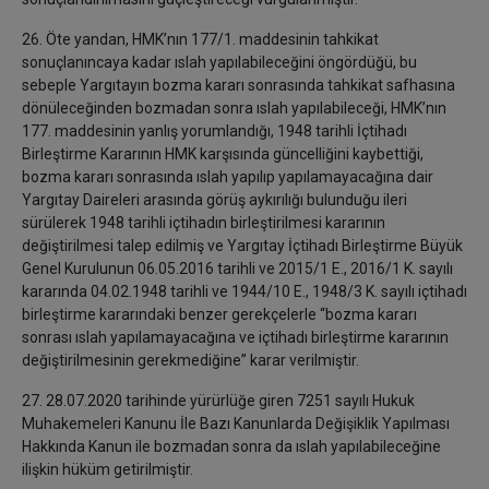
26. Öte yandan, HMK’nın 177/1. maddesinin tahkikat
sonuçlanıncaya kadar ıslah yapılabileceğini öngördüğü, bu
sebeple Yargıtayın bozma kararı sonrasında tahkikat safhasına
dönüleceğinden bozmadan sonra ıslah yapılabileceği, HMK’nın
177. maddesinin yanlış yorumlandığı, 1948 tarihli İçtihadı
Birleştirme Kararının HMK karşısında güncelliğini kaybettiği,
bozma kararı sonrasında ıslah yapılıp yapılamayacağına dair
Yargıtay Daireleri arasında görüş aykırılığı bulunduğu ileri
sürülerek 1948 tarihli içtihadın birleştirilmesi kararının
değiştirilmesi talep edilmiş ve Yargıtay İçtihadı Birleştirme Büyük
Genel Kurulunun 06.05.2016 tarihli ve 2015/1 E., 2016/1 K. sayılı
kararında 04.02.1948 tarihli ve 1944/10 E., 1948/3 K. sayılı içtihadı
birleştirme kararındaki benzer gerekçelerle “bozma kararı
sonrası ıslah yapılamayacağına ve içtihadı birleştirme kararının
değiştirilmesinin gerekmediğine” karar verilmiştir.
27. 28.07.2020 tarihinde yürürlüğe giren 7251 sayılı Hukuk
Muhakemeleri Kanunu İle Bazı Kanunlarda Değişiklik Yapılması
Hakkında Kanun ile bozmadan sonra da ıslah yapılabileceğine
ilişkin hüküm getirilmiştir.