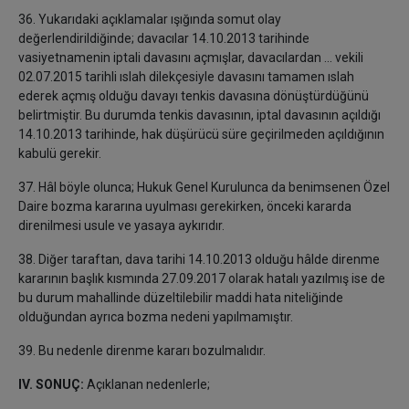
36. Yukarıdaki açıklamalar ışığında somut olay
değerlendirildiğinde; davacılar 14.10.2013 tarihinde
vasiyetnamenin iptali davasını açmışlar, davacılardan ... vekili
02.07.2015 tarihli ıslah dilekçesiyle davasını tamamen ıslah
ederek açmış olduğu davayı tenkis davasına dönüştürdüğünü
belirtmiştir. Bu durumda tenkis davasının, iptal davasının açıldığı
14.10.2013 tarihinde, hak düşürücü süre geçirilmeden açıldığının
kabulü gerekir.
37. Hâl böyle olunca; Hukuk Genel Kurulunca da benimsenen Özel
Daire bozma kararına uyulması gerekirken, önceki kararda
direnilmesi usule ve yasaya aykırıdır.
38. Diğer taraftan, dava tarihi 14.10.2013 olduğu hâlde direnme
kararının başlık kısmında 27.09.2017 olarak hatalı yazılmış ise de
bu durum mahallinde düzeltilebilir maddi hata niteliğinde
olduğundan ayrıca bozma nedeni yapılmamıştır.
39. Bu nedenle direnme kararı bozulmalıdır.
IV. SONUÇ:
Açıklanan nedenlerle;