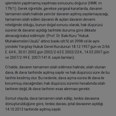
işlemlerin yapılmamış sayılması sonucunu doğurur (HMK. m.
179/1). Gerek öğretide, gerekse yargısal kararlarda, davanın
tamamen ıslahı halinde yeni bir davanın açılmış sayılamayacağı,
tamamen ıslah edilen davanın ilk açılan davanın devamı
niteliğinde olduğu, bunun doğal sonucu olarak, hak düşürücü
sürenin ilk davanın açıldığı tarihteki duruma göre dikkate
alınacağı kabul edilmiştir. (Prof. Dr. Baki Kuru “Hukuk
Muhakemeleri Usulü” altıncı baskı cilt IV, sh.3998 vd ile aynı
yöndeki Yargıtay Hukuk Genel Kurulunun 18.12.1957 gün ve 2/66
E. 64 K., 30.01.2002 gün 2002/2-63 E 2002/23 K., 14.03.2007 gün
ve 2007/2-99 E. 2007/141 K. sayılı ilamları).
O halde, davanın tamamen ıslah edilmesi halinde, ıslah olunan
dava, ilk dava tarihinde açılmış sayılır ve hak düşürücü süre de bu
tarihte kesilmiş olur. Bu nedenle, dava açma süresi ilk dava ile
korunmuş olacağından; hak düşürücü sürenin hesabında ıslah
tarihinin değil, ilk dava tarihinin esas alınması gerekir.
Somut olayda; dava tamamen ıslah edilip, tenkis davasına
dönüştürüldüğüne göre, tenkis davası, iptal davasının açıldığı
14.10.2013 tarihinde açılmış sayılır.