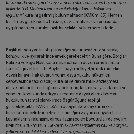
bu kanunda sözleşmede veya yönetim planında hüküm bulunmayan
hallerde Türk Medeni Kanunu ve ilgili diğer kanun hükümleri
uygulanır’’
kuralını getirmiş bulunmaktadır (KMK m. 65). Hemen
belirtmek gerekirse bu hüküm, devre mülk hakkı konusunda
uygulanacak hükümleri açık bir şekilde belirlememektedir.
Başlık altında yanılgı oluşturacağını savunacağımız bu sırayı,
konuyu ikiye ayırarak incelemek gerekecektir. Buna göre, Borçlar
Hukuku ve Eşya Hukukuna ilişkin sahanın düzenleme konusu
farklılığı gözetilmelidir. Böylece paylı mülkiyet/irtifak modeline
dayalı bir ayni hak oluşturmanın, eşya hukuku hükümleri
çerçevesinde tabi olacağı kurallar ile devre mülk sözleşmesi
olarak adlandırılmış bağımsız bölümün, kullanma, yararlanma ve
yönetimi konusunda adi yazılı metnine dayalı olarak borçlar
hukukunun temel olarak irade özgürlüğüne tabiliği
görülebilecektir. KMK m.65’nin bu ayrımlara dayanmayan
hükmünü öncelikle inceleyerek andığımız ayrıma dayalı olarak
kaynakların sıralanışını, olması lazım gelen boyutuyla irdeleyelim.
KMK m.65 hükmünün
‘‘Devre mülk hakkı sahiplerinin hak ve borçları,
yetki ve sorumluluklarının tespit ve uyuşmazlıkların