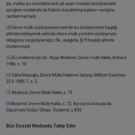
da, matbu bu senetlerin kırk yılı aşan mesleki tecrübemizle
içeriğine müdahale ile hüküm koyabilmiş kişilerin varlığına
rastlanmamıştır.
[4]
Devre mülk sözleşmesini eserde bu sözleşmenin başlığı
altında irdeleyerek aslında devre mülk yönetim sözleşmesi
olduğunu vurgulayacağız. Bk., aşağıda, §19 başlığı altında
incelenmiştir.
[5]
Bu sıralama için bk.:
Ayşe Akdemir, Devre mülk Hakkı, Ankara
1986,
s. 74.
[6]
Safa Reisoğlu, Devre Mülki Hakkının İşleyişi, Milliyet Gazetesi
25.6.1985 T.
, s. 2.
[7]
Akdemir, Devre Mülk Hakkı, s. 73.
[8]
Akdemir, Devre Mülk Hakkı, s. 72. Ayrıca bu konuda bk.:
Oğuzman/Seliçi/ Oktay- Özdemir, s.839.
Bizi Sosyal Medyada Takip Edin