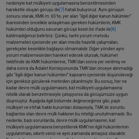
nedeniyle kat mülkiyeti uygulamasına benzetilmesinden
hareketle oluşan görüşü de
[7]
hatalı buluyoruz. Aynı görüşün
sonucu olarak, KMK m. 65'te, yer alan
‘‘ilgili diğer kanun hükümleri’’
ibaresinden öncelikle anlaşılması gereken hükümlerin, KMK
hükümleri olduğunu savunan görüşe kesin bir ifade ile
[8]
katılmadığımızı belirtiriz. Çünkü, tarihi yorum metodu
malzemeleri içerisinde yer alan meclis hazırlık çalışmaları,
gerekçeler kesinlikle bağlayıcı olmamalıdır. Diğer yönden aynı
yorum malzemesinden hareket edecek olursak, hükümet
teklifinde de KMK hükümlerine, TMK’dan sonra yer verilmiş ve
daha sonra da Adalet Komisyonunda TMK’dan önceye alınmadığı
gibi ‘‘ilgili diğer kanun hükümleri’’ kapsamı içerisinde düşünüleceği
için gereksiz görülerek metinden çıkarılmıştır. Bu sonuç, her ne
kadar devre mülk uygulamasını, kat mülkiyeti uygulamasına
nitelik olarak benzetmesiyle çatışıyorsa da görüşümüze uygun
düşmüştür. Aşağıda ilgili bölümde değineceğimiz gibi, paylı
mülkiyet ve irtifak hakkı kurumları dolayısıyla, TMK ile zorunlu
bağlantısı olan devre mülk hakkının bu niteliği unutulmamadır. Bu
nedenle, bazı sorunlarda, devre mülk uygulamasının, kat
mülkiyeti uygulamasına benzetilerek KMK’nın ilgili hükümlerinin
uygulanması, sıkıntı verici ve aynı zamanda amaçsız olacaktır.