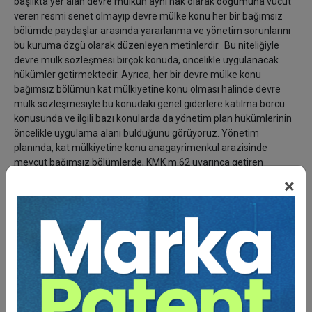
başlıkta yer alan devre mülkün ayni hak olarak doğumuna vücut
veren resmi senet olmayıp devre mülke konu her bir bağımsız
bölümde paydaşlar arasında yararlanma ve yönetim sorunlarını
bu kuruma özgü olarak düzenleyen metinlerdir. Bu niteliğiyle
devre mülk sözleşmesi birçok konuda, öncelikle uygulanacak
hükümler getirmektedir. Ayrıca, her bir devre mülke konu
bağımsız bölümün kat mülkiyetine konu olması halinde devre
mülk sözleşmesiyle bu konudaki genel giderlere katılma borcu
konusunda ve ilgili bazı konularda da yönetim plan hükümlerinin
öncelikle uygulama alanı bulduğunu görüyoruz. Yönetim
planında, kat mülkiyetine konu anagayrimenkul arazisinde
mevcut bağımsız bölümlerde, KMK m.62 uyarınca getiren
hükmün aksine devre mülk hakkı kurulamayacağına ilişkin kural,
×
bu konuda güzel bir örnek oluşturacaktır. Bu örnek ile anlaşılacağı
üzere, yönetim planının getirdiği normatif yasak, kat mülkiyetine
veya kat irtifakına konu bir bağımsız bölümde malikin TMK m.683
hükmünce bu yöndeki tasarruf yetkisini ortadan kaldırmakla
devre mülk (yönetim) sözleşmesine dayalı irade özgürlüğünün
önüne geçmiş olmaktadır. Dolayısıyla devre mülk (yönetim)
sözleşmesi ile yönetim plan arasında, devre mülk sözleşmesine
öncelik vererek yapılan sıralamaya
[5]
da katılmak mümkün
değildir. Diğer yönden, KMK m.65 hükmünce belirlenen sıralama,