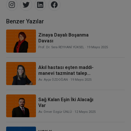
Benzer Yazılar
Zinaya Dayalı Boşanma
Davası
Prof. Dr. Sera REYHANİ YÜKSEL
· 19 Mayıs 2025
Akıl hastası eşten maddi-
manevi tazminat talep
edilebilir mi?
Av. Ayça ÖZDOĞAN
· 19 Mayıs 2025
Sağ Kalan Eşin İki Alacağı
Var
Av. Ömer Özgür ÜNLÜ
· 12 Mayıs 2025