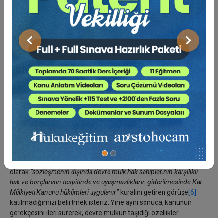
devre mülk sözleşmesi ve yönetim planı dışındaki
düzenlemelerin varlığını göz ardı etmektedir.
Önceki
Sonraki
Bu şekilde bir uyuşmazlıkta, emredici hükümlerle ya da taraf
iradeleriyle getirilmiş bir anlaşma bulunmuyorsa sorun, yedek
hukuk kurallarıyla çözümlenecektir. İşte asıl sorun, burada
yatmakta ve aynı uyuşmazlıkta uygulanması gerektiği ileri
sürülebilecek farklı hükümler bulunmaktadır. Örneğin devre
mülkün yönetimi konusunda, KMK'nın ana yapının idaresi ile ilgili
hükümleri mi; yoksa, TMK'nın paylı mülkiyetin idaresi ile ilgili
hükümleri mi uygulanacaktır?
Önemi dolayısıyla bu konuya ağırlık tanımamız gerekmektedir. İlk
olarak
‘‘sözleşmenin dışında devre mülk hak sahiplerinin karşılıklı
hak ve borçlarının tespitinde ve uyuşmazlıkların giderilmesinde Kat
Mülkiyeti Kanunu hükümleri uygulanır’’
kuralını getiren görüşe
[6]
katılmadığımızı belirtmek isteriz. Yine aynı sonuca, kanunun
gerekçesini ileri sürerek, devre mülkün taşıdığı özellikler