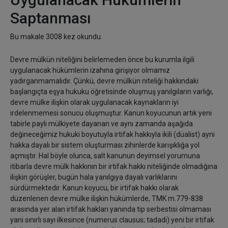
Saptanması
Bu makale 3008 kez okundu.
Devre mülkün niteliğini belirlemeden önce bu kurumla ilgili
uygulanacak hükümlerin izahına girişiyor olmamız
yadırganmamalıdır. Çünkü, devre mülkün niteliği hakkındaki
başlangıçta eşya hukuku öğretisinde oluşmuş yanılgıların varlığı,
devre mülke ilişkin olarak uygulanacak kaynakların iyi
irdelenmemesi sonucu oluşmuştur. Kanun koyucunun artık yeni
tabirle paylı mülkiyete dayanan ve aynı zamanda aşağıda
değineceğimiz hukuki boyutuyla irtifak hakkıyla ikili (düalist) ayni
hakka dayalı bir sistem oluşturması zihinlerde karışıklığa yol
açmıştır. Hal böyle olunca, salt kanunun deyimsel yorumuna
itibarla devre mülk hakkının bir irtifak hakkı niteliğinde olmadığına
ilişkin görüşler, bugün hala yanılgıya dayalı varlıklarını
sürdürmektedir. Kanun koyucu, bir irtifak hakkı olarak
düzenlenen devre mülke ilişkin hükümlerde, TMK m.779-838
arasında yer alan irtifak hakları yanında tip serbestisi olmaması
yani sınırlı sayı ilkesince (numerus clausus; tadadi) yeni bir irtifak