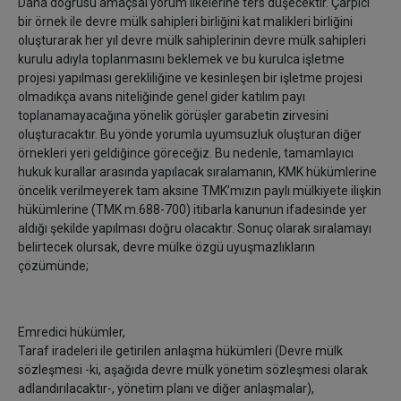
Daha doğrusu amaçsal yorum ilkelerine ters düşecektir. Çarpıcı
bir örnek ile devre mülk sahipleri birliğini kat malikleri birliğini
oluşturarak her yıl devre mülk sahiplerinin devre mülk sahipleri
kurulu adıyla toplanmasını beklemek ve bu kurulca işletme
projesi yapılması gerekliliğine ve kesinleşen bir işletme projesi
olmadıkça avans niteliğinde genel gider katılım payı
toplanamayacağına yönelik görüşler garabetin zirvesini
oluşturacaktır. Bu yönde yorumla uyumsuzluk oluşturan diğer
örnekleri yeri geldiğince göreceğiz. Bu nedenle, tamamlayıcı
hukuk kurallar arasında yapılacak sıralamanın, KMK hükümlerine
öncelik verilmeyerek tam aksine TMK’mızın paylı mülkiyete ilişkin
hükümlerine (TMK m.688-700) itibarla kanunun ifadesinde yer
aldığı şekilde yapılması doğru olacaktır. Sonuç olarak sıralamayı
belirtecek olursak, devre mülke özgü uyuşmazlıkların
çözümünde;
Emredici hükümler,
Taraf iradeleri ile getirilen anlaşma hükümleri (Devre mülk
sözleşmesi -ki, aşağıda devre mülk yönetim sözleşmesi olarak
adlandırılacaktır-, yönetim planı ve diğer anlaşmalar),