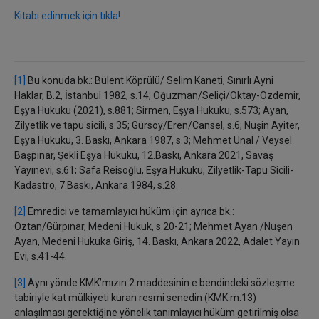
Kitabı edinmek için tıkla!
[1]
Bu konuda bk.:
Bülent Köprülü/ Selim Kaneti, Sınırlı Ayni
Haklar, B.2, İstanbul 1982
, s.14; Oğuzman/Seliçi/Oktay-Özdemir,
Eşya Hukuku (2021), s.881; Sirmen, Eşya Hukuku, s.573; Ayan,
Zilyetlik ve tapu sicili, s.35; Gürsoy/Eren/Cansel, s.6; Nuşin Ayiter,
Eşya Hukuku, 3. Baskı, Ankara 1987, s.3;
Mehmet Ünal / Veysel
Başpınar, Şekli Eşya Hukuku, 12.Baskı, Ankara 2021, Savaş
Yayınevi, s.61; Safa Reisoğlu, Eşya Hukuku, Zilyetlik-Tapu Sicili-
Kadastro, 7.Baskı, Ankara 1984, s.28.
[2]
Emredici ve tamamlayıcı hüküm için ayrıca bk.:
Öztan/Gürpınar, Medeni Hukuk, s.20-21; Mehmet Ayan /Nuşen
Ayan, Medeni Hukuka Giriş, 14. Baskı, Ankara 2022, Adalet Yayın
Evi, s.41-44.
[3]
Aynı yönde KMK’mızın 2.maddesinin e bendindeki sözleşme
tabiriyle kat mülkiyeti kuran resmi senedin (KMK m.13)
anlaşılması gerektiğine yönelik tanımlayıcı hüküm getirilmiş olsa