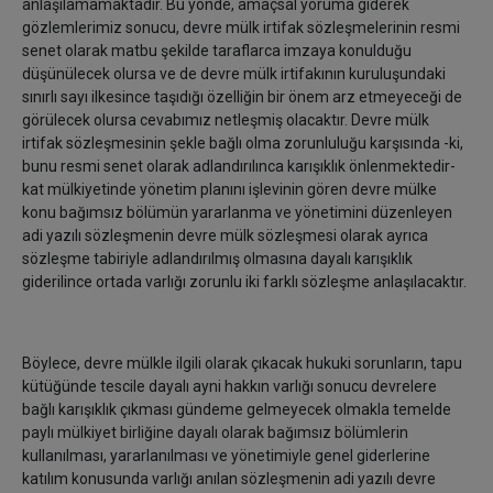
anlaşılamamaktadır. Bu yönde, amaçsal yoruma giderek
gözlemlerimiz sonucu, devre mülk irtifak sözleşmelerinin resmi
senet olarak matbu şekilde taraflarca imzaya konulduğu
düşünülecek olursa ve de devre mülk irtifakının kuruluşundaki
sınırlı sayı ilkesince taşıdığı özelliğin bir önem arz etmeyeceği de
görülecek olursa cevabımız netleşmiş olacaktır. Devre mülk
irtifak sözleşmesinin şekle bağlı olma zorunluluğu karşısında -ki,
bunu resmi senet olarak adlandırılınca karışıklık önlenmektedir-
kat mülkiyetinde yönetim planını işlevinin gören devre mülke
konu bağımsız bölümün yararlanma ve yönetimini düzenleyen
adi yazılı sözleşmenin devre mülk sözleşmesi olarak ayrıca
sözleşme tabiriyle adlandırılmış olmasına dayalı karışıklık
giderilince ortada varlığı zorunlu iki farklı sözleşme anlaşılacaktır.
Böylece, devre mülkle ilgili olarak çıkacak hukuki sorunların, tapu
kütüğünde tescile dayalı ayni hakkın varlığı sonucu devrelere
bağlı karışıklık çıkması gündeme gelmeyecek olmakla temelde
paylı mülkiyet birliğine dayalı olarak bağımsız bölümlerin
kullanılması, yararlanılması ve yönetimiyle genel giderlerine
katılım konusunda varlığı anılan sözleşmenin adi yazılı devre