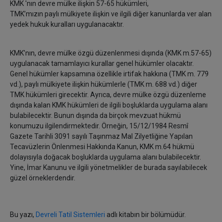
KMK 'nın devre mülke ilişkin 57-65 hükümleri,
TMK’mızın paylı mülkiyete ilişkin ve ilgili diğer kanunlarda ver alan
yedek hukuk kuralları uygulanacaktır.
KMK’nın, devre mülke özgü düzenlenmesi dışında (KMK m.57-65)
uygulanacak tamamlayıcı kurallar genel hükümler olacaktır.
Genel hükümler kapsamına özellikle irtifak hakkına (TMK m. 779
vd.), paylı mülkiyete ilişkin hükümlerle (TMK m. 688 vd.) diğer
TMK hükümleri girecektir. Ayrıca, devre mülke özgü düzenleme
dışında kalan KMK hükümleri de ilgili boşluklarda uygulama alanı
bulabilecektir. Bunun dışında da birçok mevzuat hükmü
konumuzu ilgilendirmektedir. Örneğin, 15/12/1984 Resmî
Gazete Tarihli 3091 sayılı Taşınmaz Mal Zilyetliğine Yapılan
Tecavüzlerin Önlenmesi Hakkında Kanun, KMK m.64 hükmü
dolayısıyla doğacak boşluklarda uygulama alanı bulabilecektir.
Yine, İmar Kanunu ve ilgili yönetmelikler de burada sayılabilecek
güzel örneklerdendir.
Bu yazı,
Devreli Tatil Sistemleri
adlı kitabın bir bölümüdür.