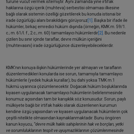
türüne vücut vermek istemiştir. Aynı zamanda yine irtifak
haklarına özgü içerik (muhteva) serbestisi olmaması ilkesine
bağlı olarak sistemin özelliği gözetilerek bu konuda istisnai bir
irade özgürlüğü alanı bırakıldığını görüyoruz
[1]
. Başka bir ifade ile
hükümler, birkaç emredici hüküm dışında (örneğin, KMK m. 59/1.
c.; m. 61/I. f., 2.c.; m. 60) tamamlayıcı hükümlerdir
[2]
. Bu nedenle
çizilen bu sınır içinde taraflar, devre mülkün içeriğini
(muhtevasını) irade özgürlüğünce düzenleyebileceklerdir.
KMK'nın konuya ilişkin hükümlerinde yer almayan ve tarafların
düzenlemedikleri konularda ise sorun, tamamıyla tamamlayıcı
hükümlerle (yedek hukuk kurallar); bu dahi yoksa TMK m.1
hükmü uyarınca çözümlenecektir. Doğacak hüküm boşluklarında
kıyasen uygulanacak tamamlayıcı hükümlerin belirlenmesinde
konumuz açısından tam bir karışıklık söz konusudur. Sorun, paylı
mülkiyete bağlı bir irtifak hakkı olarak düzenlenen kurumun
kendine özgü yapısından ve kıyasen uygulanacak hükümlerin çok
çeşitli nitelikte olmasından kaynaklanmaktadır. Bunu öngören
kanun koyucu,
‘‘devre mülk hakkı sahiplerinin hak ve borçları, yetki
ve sorumluluklarının tespit ve uyuşmazlıklarının çözümlenmesinde