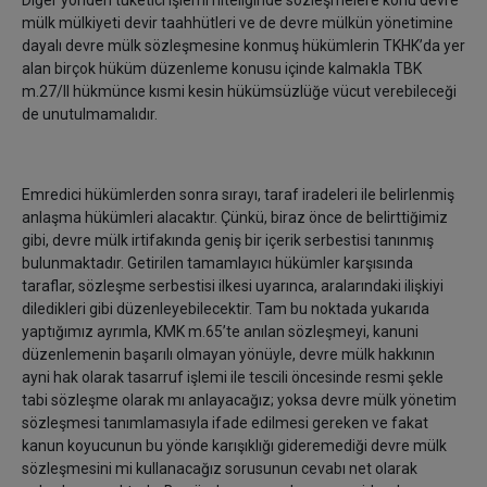
Diğer yönden tüketici işlemi niteliğinde sözleşmelere konu devre
mülk mülkiyeti devir taahhütleri ve de devre mülkün yönetimine
dayalı devre mülk sözleşmesine konmuş hükümlerin TKHK’da yer
alan birçok hüküm düzenleme konusu içinde kalmakla TBK
m.27/II hükmünce kısmi kesin hükümsüzlüğe vücut verebileceği
de unutulmamalıdır.
Emredici hükümlerden sonra sırayı, taraf iradeleri ile belirlenmiş
anlaşma hükümleri alacaktır. Çünkü, biraz önce de belirttiğimiz
gibi, devre mülk irtifakında geniş bir içerik serbestisi tanınmış
bulunmaktadır. Getirilen tamamlayıcı hükümler karşısında
taraflar, sözleşme serbestisi ilkesi uyarınca, aralarındaki ilişkiyi
diledikleri gibi düzenleyebilecektir. Tam bu noktada yukarıda
yaptığımız ayrımla, KMK m.65’te anılan sözleşmeyi, kanuni
düzenlemenin başarılı olmayan yönüyle, devre mülk hakkının
ayni hak olarak tasarruf işlemi ile tescili öncesinde resmi şekle
tabi sözleşme olarak mı anlayacağız; yoksa devre mülk yönetim
sözleşmesi tanımlamasıyla ifade edilmesi gereken ve fakat
kanun koyucunun bu yönde karışıklığı gideremediği devre mülk
sözleşmesini mi kullanacağız sorusunun cevabı net olarak