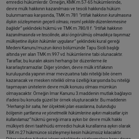
emredici hükümlerdir. Örneğin, KMK m.57-65 hükümlerinde,
devre mülk hakkının kazanılması ve tescili hakkında hüküm
bulunmaması karşısında, TMK m.781
‘‘irtifak hakkının kurulmasına
ilişkin sözleşmenin geçerli olması, resmî şekilde düzenlenmesine
bağlıdır’’
şeklindeki hükmü ve TMK m.780/II f.
‘‘İrtifak hakkının
kazanılmasında ve tescilinde, aksi öngörülmüş olmadıkça taşınmaz
mülkiyetine ilişkin hükümler uygulanır’’
şeklindeki kural gereği
Medeni Kanunu’muzun ikinci bölümünde Tapu Sicili başlığı
altında yer alan TMK m.997 vd. hükümlerine tabi olunacaktır.
Taraflar, bu kuralın aksini herhangi bir düzenleme ile
kararlaştıramazlar. Diğer yönden, devre mülk irtifakının
kuruluşunda yapının imar mevzuatına tabi niteliği bile önem
kazanacak ve mesken nitelikli olma özelliği karşısında bu niteliği
taşımayan ünitelerin devre mülk konusu olması mümkün
olmayacaktır. Örneğin İmar Kanunu 3.maddenin mutlak bağlayıcı
ifadesi bu konuda güzel bir örnek oluşturacaktır. Bu maddenin
‘‘Herhangi bir saha, her ölçekteki plan esaslarına, bulunduğu
bölgenin şartlarına ve yönetmelik hükümlerine aykırı maksatlar için
kullanılamaz’’
hükmü gereği imara aykırı bir devre mülk hakkı
mülkiyeti devri taahhüdü emredici hukuk kurallarına aykırı olarak
TBK m.27 hükmünce sözleşmeyi kesin hükümsüz kılacaktır.