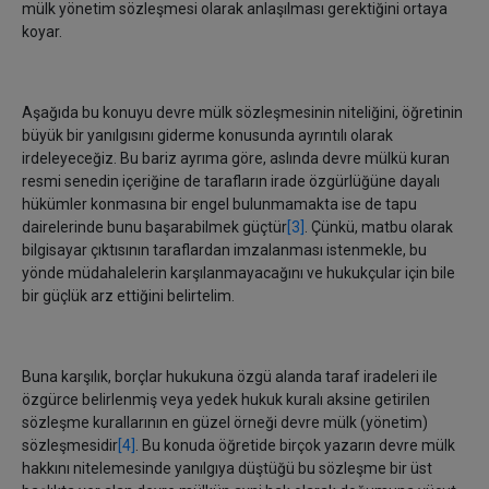
mülk yönetim sözleşmesi olarak anlaşılması gerektiğini ortaya
koyar.
Aşağıda bu konuyu devre mülk sözleşmesinin niteliğini, öğretinin
büyük bir yanılgısını giderme konusunda ayrıntılı olarak
irdeleyeceğiz. Bu bariz ayrıma göre, aslında devre mülkü kuran
resmi senedin içeriğine de tarafların irade özgürlüğüne dayalı
hükümler konmasına bir engel bulunmamakta ise de tapu
dairelerinde bunu başarabilmek güçtür
[3]
. Çünkü, matbu olarak
bilgisayar çıktısının taraflardan imzalanması istenmekle, bu
yönde müdahalelerin karşılanmayacağını ve hukukçular için bile
bir güçlük arz ettiğini belirtelim.
Buna karşılık, borçlar hukukuna özgü alanda taraf iradeleri ile
özgürce belirlenmiş veya yedek hukuk kuralı aksine getirilen
sözleşme kurallarının en güzel örneği devre mülk (yönetim)
sözleşmesidir
[4]
. Bu konuda öğretide birçok yazarın devre mülk
hakkını nitelemesinde yanılgıya düştüğü bu sözleşme bir üst