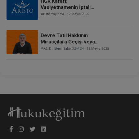
HGK Kararı:
Vasiyetnamenin İptali
Olarak Açılan Davanın
Aristo Yayınevi
· 12 Mayıs 2025
Islahla Tenkis Davasına
Dönüştürülmesi, Tenkis
Davasının Açılış Tarihi
Devre Tatil Hakkının
Olarak Hangi Tarihin Esas
Mirasçılara Geçişi veya
Alınması Gerektiği
Ölüme Bağlı Tasarruflara
Prof. Dr. Etem Saba ÖZMEN
· 12 Mayıs 2025
Konu Olması