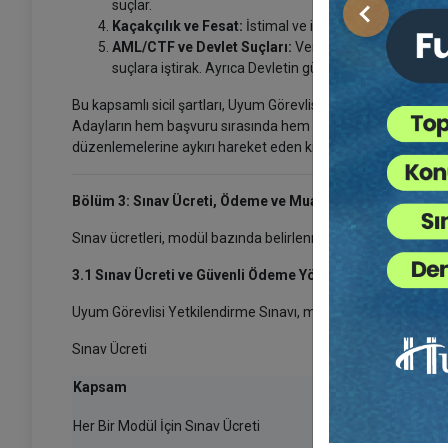
suçlar.
Önceki
Kaçakçılık ve Fesat:
İstimal ve istihlâk kaçakçılığı dı
AML/CTF ve Devlet Suçları:
Vergi kaçakçılığı, suçta
suçlara iştirak. Ayrıca Devletin güvenliğine, Anayasal 
Bu kapsamlı sicil şartları, Uyum Görevlisi pozisyonunun fi
Adayların hem başvuru sırasında hem de sonrasında bu nitelik
düzenlemelerine aykırı hareket eden kişiler, başvuruları kabu
Bölüm 3: Sınav Ücreti, Ödeme ve Muafiyet Prosedürleri
Sınav ücretleri, modül bazında belirlenmekte ve ödeme işle
3.1 Sınav Ücreti ve Güvenli Ödeme Yöntemleri Hakkında B
Uyum Görevlisi Yetkilendirme Sınavı, modül bazında ücretlend
Sınav Ücreti
Kapsam
Her Bir Modül İçin Sınav Ücreti