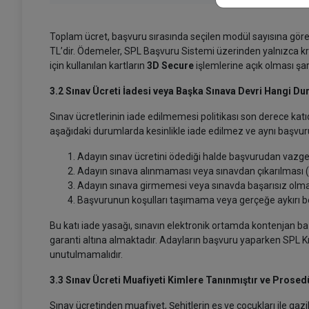
Toplam ücret, başvuru sırasında seçilen modül sayısına gör
TL’dir. Ödemeler, SPL Başvuru Sistemi üzerinden yalnızca kred
için kullanılan kartların
3D Secure
işlemlerine açık olması şar
3.2 Sınav Ücreti İadesi veya Başka Sınava Devri Hangi D
Sınav ücretlerinin iade edilmemesi politikası son derece katı
aşağıdaki durumlarda kesinlikle iade edilmez ve aynı baş
Adayın sınav ücretini ödediği halde başvurudan vazge
Adayın sınava alınmaması veya sınavdan çıkarılması (ku
Adayın sınava girmemesi veya sınavda başarısız olma
Başvurunun koşulları taşımama veya gerçeğe aykırı be
Bu katı iade yasağı, sınavın elektronik ortamda kontenjan ba
garanti altına almaktadır. Adayların başvuru yaparken SPL Kıl
unutulmamalıdır.
3.3 Sınav Ücreti Muafiyeti Kimlere Tanınmıştır ve Prosed
Sınav ücretinden muafiyet, Şehitlerin eş ve çocukları ile gazil