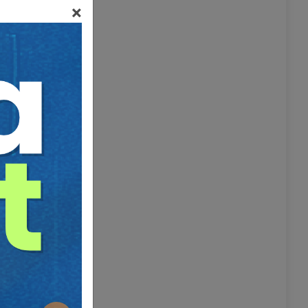
×
den
en az
görevlileri
rde tecrübe
isans)
klarından
irçok suçu
is veya beş
62) ile
yüz kızartıcı