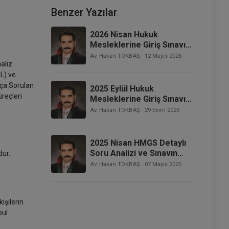
Benzer Yazılar
2026 Nisan Hukuk
Mesleklerine Giriş Sınavı
(HMGS) Detaylı Soru
Av. Hakan TOKBAŞ
· 12 Mayıs 2026
aliz
Analizi ve Sınavın
ML) ve
Röntgeni
kça Sorulan
2025 Eylül Hukuk
reçleri
Mesleklerine Giriş Sınavı
(HMGS) Detaylı Soru
Av. Hakan TOKBAŞ
· 29 Ekim 2025
Analizi ve Sınavın
Röntgeni
2025 Nisan HMGS Detaylı
Soru Analizi ve Sınavın
ur.
Röntgeni
Av. Hakan TOKBAŞ
· 07 Mayıs 2025
işilerin
bul