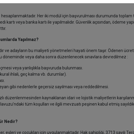
e hesaplanmaktadır. Her iki modül için başvurulması durumunda toplam 
i kartı veya banka kartı ile yapılmalıdır. Güvenlik açısından, ödeme yap
ttır.
urumlarda Yapılmaz?
dır ve adayların bu maliyeti yönetmeleri hayati önem taşır. Ödenen ücretl
vuru döneminde veya daha sonra düzenlenecek sınavlara devredilmez :
çmesi veya yanlışlıkla başvuruda bulunması.
ral ihlali, geç kalma vb. durumlar).
sı.
yan gibi nedenlerle geçersiz sayılması veya reddedilmesi.
zlı düzenlenmesinden kaynaklanan idari ve lojistik maliyetlerin karşılan
avuzu’ndaki tüm koşulları ve ilgili mevzuatı peşinen kabul etmiş sayıldık
ür Nedir?
er, eşleri ve çocukları için uygulanmaktadır. Hak sahipliği, 3713 sayılı Ter