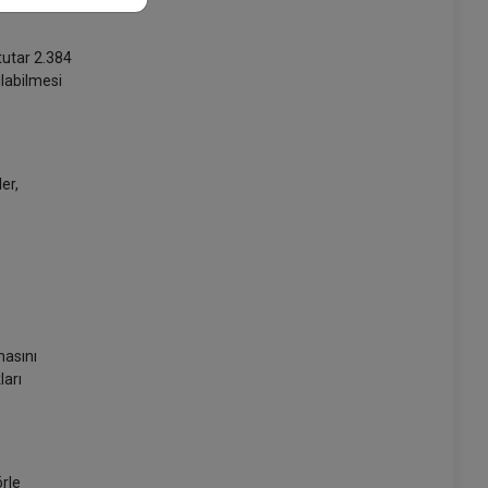
tutar 2.384
ılabilmesi
er,
masını
ları
örle