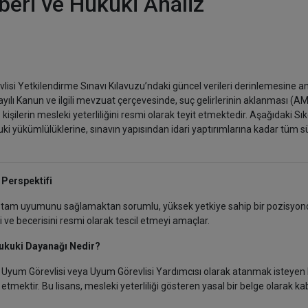
beri ve Hukuki Analiz
isi Yetkilendirme Sınavı Kılavuzu’ndaki güncel verileri derinlemesine an
yılı Kanun ve ilgili mevzuat çerçevesinde, suç gelirlerinin aklanması (A
şilerin mesleki yeterliliğini resmi olarak teyit etmektedir. Aşağıdaki Sı
ki yükümlülüklerine, sınavın yapısından idari yaptırımlarına kadar tüm sü
 Perspektifi
tam uyumunu sağlamaktan sorumlu, yüksek yetkiye sahip bir pozisyond
i ve becerisini resmi olarak tescil etmeyi amaçlar.
ukuki Dayanağı Nedir?
Uyum Görevlisi veya Uyum Görevlisi Yardımcısı olarak atanmak isteyen k
it etmektir. Bu lisans, mesleki yeterliliği gösteren yasal bir belge olarak ka