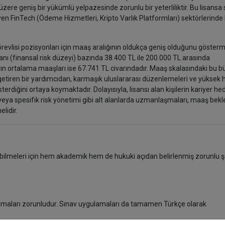
zere geniş bir yükümlü yelpazesinde zorunlu bir yeterliliktir. Bu lisansa
yen FinTech (Ödeme Hizmetleri, Kripto Varlık Platformları) sektörlerinde 
revlisi pozisyonları için maaş aralığının oldukça geniş olduğunu gösterm
nı (finansal risk düzeyi) bazında 38.400 TL ile 200.000 TL arasında
ın ortalama maaşları ise 67.741 TL civarındadır. Maaş skalasındaki bu b
 getiren bir yardımcıdan, karmaşık uluslararası düzenlemeleri ve yüksek 
terdiğini ortaya koymaktadır. Dolayısıyla, lisansı alan kişilerin kariyer he
r veya spesifik risk yönetimi gibi alt alanlarda uzmanlaşmaları, maaş bekle
melidir.
ebilmeleri için hem akademik hem de hukuki açıdan belirlenmiş zorunlu şa
olmaları zorunludur. Sınav uygulamaları da tamamen Türkçe olarak