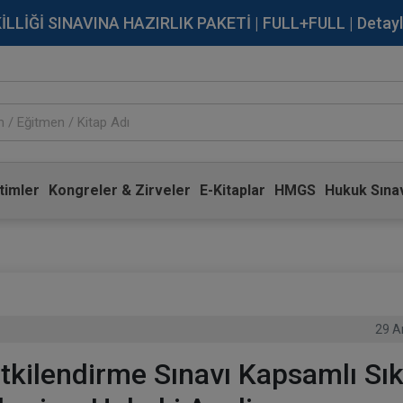
İĞİ SINAVINA HAZIRLIK PAKETİ | FULL+FULL | Detaylı Bi
timler
Kongreler & Zirveler
E-Kitaplar
HMGS
Hukuk Sınav
29 A
kilendirme Sınavı Kapsamlı Sı