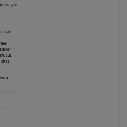
ddesi gibi
 olarak
rilen
idirler.
nludur.
 sitesi
şvuru
r.