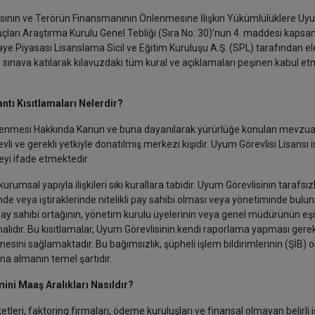
asının ve Terörün Finansmanının Önlenmesine İlişkin Yükümlülüklere Uy
çları Araştırma Kurulu Genel Tebliği (Sıra No: 30)’nun 4. maddesi kaps
aye Piyasası Lisanslama Sicil ve Eğitim Kuruluşu A.Ş. (SPL) tarafından el
 sınava katılarak kılavuzdaki tüm kural ve açıklamaları peşinen kabul et
ntı Kısıtlamaları Nelerdir?
Önlenmesi Hakkında Kanun ve buna dayanılarak yürürlüğe konulan mevzua
ve gerekli yetkiyle donatılmış merkezi kişidir. Uyum Görevlisi Lisansı i
lgeyi ifade etmektedir.
rumsal yapıyla ilişkileri sıkı kurallara tabidir. Uyum Görevlisinin tarafsızl
de veya iştiraklerinde nitelikli pay sahibi olması veya yönetiminde bulu
pay sahibi ortağının, yönetim kurulu üyelerinin veya genel müdürünün eşi 
malıdır. Bu kısıtlamalar, Uyum Görevlisinin kendi raporlama yapması ger
i sağlamaktadır. Bu bağımsızlık, şüpheli işlem bildirimlerinin (ŞİB) obj
na almanın temel şartıdır.
mini Maaş Aralıkları Nasıldır?
tleri, faktoring firmaları, ödeme kuruluşları ve finansal olmayan belirli i