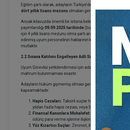
Eğitim şartı olarak, adayların Türkiye’deki veya Yükseköğret
dört yıllık lisans mezunu
olmaları gerekmektedir.
Ancak kılavuzda önemli bir istisna belirtilmiştir: Mali Suçla
yayımlandığı
09.09.2025 tarihinde
(bu tarih esas alınarak)
için 4 yıllık lisans mezunu olma şartı aranmayacaktır. Bu dü
edinmiş uyum personelinin haklarının korunduğunu gösteren bi
mutlaktır.
2.2 Sınava Katılımı Engelleyen Adli Sicil ve Hukuki Durum
Uyum Görevlisi yetkilendirmesi için adaylarda aranan hukuki 
mahrum bulunmaması esastır.
Adayların hüküm giymemiş olması gereken suçlar listesi, sadec
kapsamaktadır:
Hapis Cezaları:
Taksirli suçlar hariç olmak üzere, af
yıldan fazla hapis cezası, veya 5237 sayılı Türk Ceza
Finansal Kanunlara Muhalefet:
Bankacılık Kanunu (m
ödünç para verme işlerine ilişkin mevzuatın hapis c
Yüz Kızartıcı Suçlar:
Zimmet, ihtilas, irtikâp, rüşvet, hı