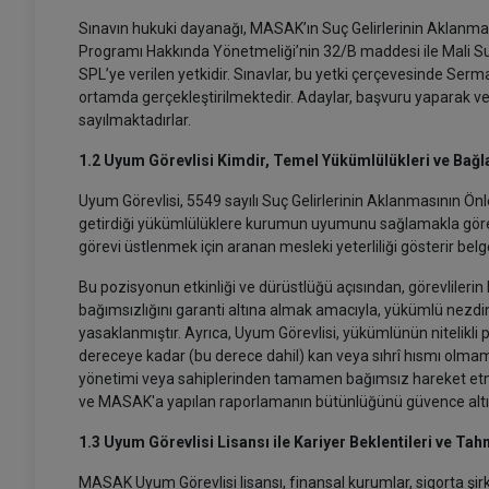
Sınavın hukuki dayanağı, MASAK’ın Suç Gelirlerinin Aklanm
Programı Hakkında Yönetmeliği’nin 32/B maddesi ile Mali Su
SPL’ye verilen yetkidir. Sınavlar, bu yetki çerçevesinde Serm
ortamda gerçekleştirilmektedir. Adaylar, başvuru yaparak ve
sayılmaktadırlar.
1.2 Uyum Görevlisi Kimdir, Temel Yükümlülükleri ve Bağla
Uyum Görevlisi, 5549 sayılı Suç Gelirlerinin Aklanmasının 
getirdiği yükümlülüklere kurumun uyumunu sağlamakla görevli 
görevi üstlenmek için aranan mesleki yeterliliği gösterir be
Bu pozisyonun etkinliği ve dürüstlüğü açısından, görevlilerin ku
bağımsızlığını garanti altına almak amacıyla, yükümlü nezdin
yasaklanmıştır. Ayrıca, Uyum Görevlisi, yükümlünün nitelikli 
dereceye kadar (bu derece dahil) kan veya sıhrî hısmı olma
yönetimi veya sahiplerinden tamamen bağımsız hareket etmesin
ve MASAK'a yapılan raporlamanın bütünlüğünü güvence altı
1.3 Uyum Görevlisi Lisansı ile Kariyer Beklentileri ve Tah
MASAK Uyum Görevlisi lisansı, finansal kurumlar, sigorta şirke