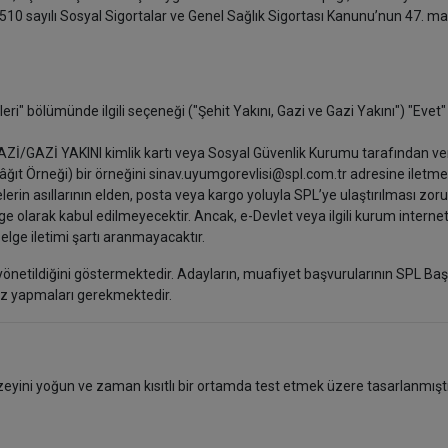
10 sayılı Sosyal Sigortalar ve Genel Sağlık Sigortası Kanunu’nun 47. ma
eri" bölümünde ilgili seçeneği ("Şehit Yakını, Gazi ve Gazi Yakını") "Evet"
AZİ/GAZİ YAKINI kimlik kartı veya Sosyal Güvenlik Kurumu tarafından ve
ğıt Örneği) bir örneğini sinav.uyumgorevlisi@spl.com.tr adresine iletmel
erin asıllarının elden, posta veya kargo yoluyla SPL’ye ulaştırılması zoru
ge olarak kabul edilmeyecektir. Ancak, e-Devlet veya ilgili kurum internet
 belge iletimi şartı aranmayacaktır.
yönetildiğini göstermektedir. Adayların, muafiyet başvurularının SPL Ba
ksiz yapmaları gerekmektedir.
üzeyini yoğun ve zaman kısıtlı bir ortamda test etmek üzere tasarlanmıştı