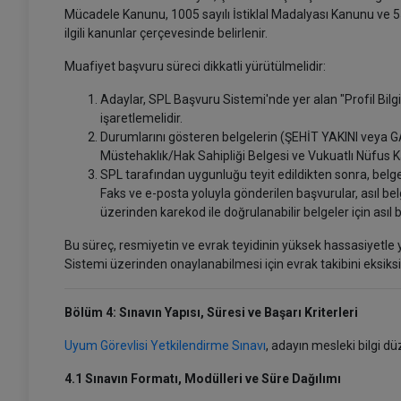
Mücadele Kanunu, 1005 sayılı İstiklal Madalyası Kanunu ve 55
ilgili kanunlar çerçevesinde belirlenir.
Muafiyet başvuru süreci dikkatli yürütülmelidir:
Adaylar, SPL Başvuru Sistemi'nde yer alan "Profil Bilgil
işaretlemelidir.
Durumlarını gösteren belgelerin (ŞEHİT YAKINI veya G
Müstehaklık/Hak Sahipliği Belgesi ve Vukuatlı Nüfus Kâ
SPL tarafından uygunluğu teyit edildikten sonra, belgel
Faks ve e-posta yoluyla gönderilen başvurular, asıl bel
üzerinden karekod ile doğrulanabilir belgeler için asıl
Bu süreç, resmiyetin ve evrak teyidinin yüksek hassasiyetle 
Sistemi üzerinden onaylanabilmesi için evrak takibini eksi
Bölüm 4: Sınavın Yapısı, Süresi ve Başarı Kriterleri
Uyum Görevlisi Yetkilendirme Sınavı
, adayın mesleki bilgi d
4.1 Sınavın Formatı, Modülleri ve Süre Dağılımı