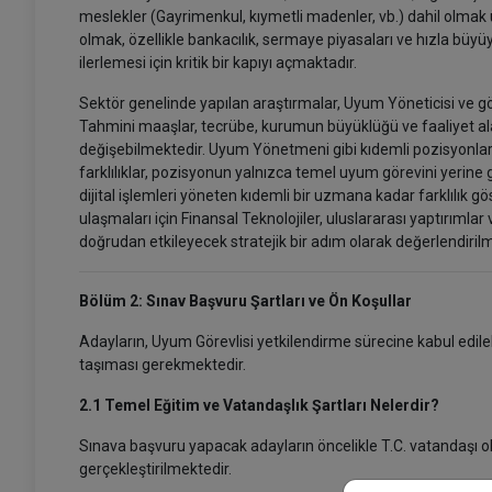
meslekler (Gayrimenkul, kıymetli madenler, vb.) dahil olmak ü
olmak, özellikle bankacılık, sermaye piyasaları ve hızla büyü
ilerlemesi için kritik bir kapıyı açmaktadır.
Sektör genelinde yapılan araştırmalar, Uyum Yöneticisi ve gö
Tahmini maaşlar, tecrübe, kurumun büyüklüğü ve faaliyet ala
değişebilmektedir. Uyum Yönetmeni gibi kıdemli pozisyonlar
farklılıklar, pozisyonun yalnızca temel uyum görevini yerine
dijital işlemleri yöneten kıdemli bir uzmana kadar farklılık gös
ulaşmaları için Finansal Teknolojiler, uluslararası yaptırımla
doğrudan etkileyecek stratejik bir adım olarak değerlendiril
Bölüm 2: Sınav Başvuru Şartları ve Ön Koşullar
Adayların, Uyum Görevlisi yetkilendirme sürecine kabul edil
taşıması gerekmektedir.
2.1 Temel Eğitim ve Vatandaşlık Şartları Nelerdir?
Sınava başvuru yapacak adayların öncelikle T.C. vatandaşı 
gerçekleştirilmektedir.