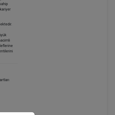
 sahip
kariyer
ektedir.
üyük
hacimli
deflerine
ntilerini
rtları