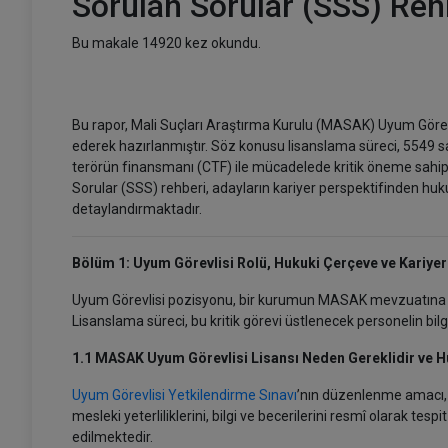
Sorulan Sorular (SSS) Reh
Bu makale 14920 kez okundu.
Bu rapor, Mali Suçları Araştırma Kurulu (MASAK) Uyum Görevl
ederek hazırlanmıştır. Söz konusu lisanslama süreci, 5549 sa
terörün finansmanı (CTF) ile mücadelede kritik öneme sahip ki
Sorular (SSS) rehberi, adayların kariyer perspektifinden huku
detaylandırmaktadır.
Bölüm 1: Uyum Görevlisi Rolü, Hukuki Çerçeve ve Kariyer
Uyum Görevlisi pozisyonu, bir kurumun MASAK mevzuatına 
Lisanslama süreci, bu kritik görevi üstlenecek personelin bilg
1.1 MASAK Uyum Görevlisi Lisansı Neden Gereklidir ve H
Uyum Görevlisi Yetkilendirme Sınavı
’nın düzenlenme amacı, 
mesleki yeterliliklerini, bilgi ve becerilerini resmî olarak tesp
edilmektedir.