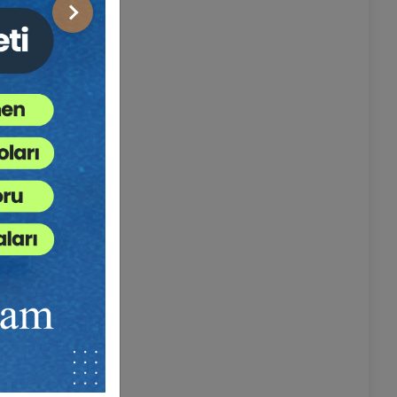
Sonraki
rma.
ı veya bu
adır.
az.