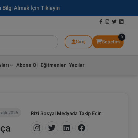
lgi Almak İçin Tıklayın
0
Sepetim
Giriş
ları
Abone Ol
Eğitmenler
Yazılar
ralık 2025
Bizi Sosyal Medyada Takip Edin
kça