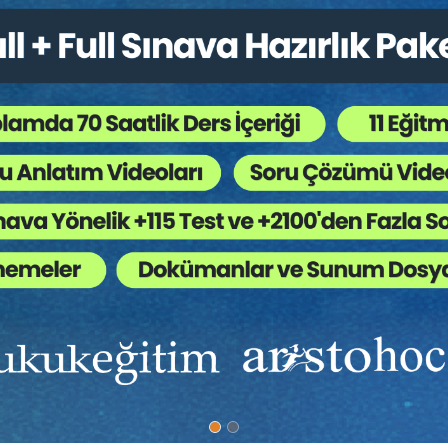
şında kalan kaçakçılık suçları, resmî ihale ve alım satımlara fesat karıştı
n kaynaklanan malvarlığı değerlerini aklama ve terörün finansmanı suçlar
düzene, milli savunmaya karşı işlenen suçlar ile casusluk suçları.
nansal sistemin dürüstlüğünü korumada oynadığı merkezi rolü vurgulamakt
leri taşımaları zorunludur. Belirtilen nitelikleri taşımayan veya MASAK
l edilmiş olsa bile sınava alınmazlar ve herhangi bir ücret iadesi yapılm
mleri SPL’nin Başvuru Sistemi üzerinden yapılmaktadır.
ilgiler
irilmiştir.
Ücret (KDV Dahil)
1.192 TL