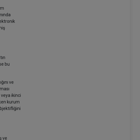
um
amında
ektronik
miş
tın
se bu
ığını ve
nması
veya ikinci
eken kurum
ektifliğini
ş ve