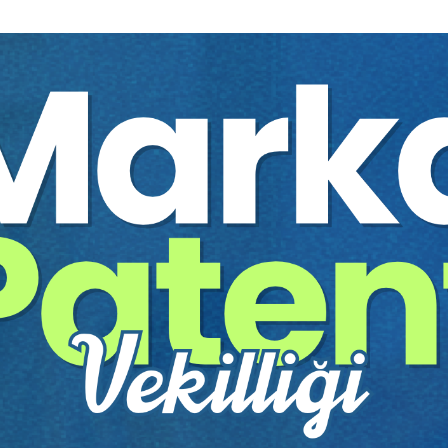
im Kurulu (YÖK) tarafından denkliği tanınmış yurt dışındaki üniversiteler
rı Araştırma Kurulu Genel Tebliği (Sıra No: 30)’nun Resmi Gazete’de
, Uyum Programı Yönetmeliği’nin 29. maddesine göre zaten çalışan uyum 
zenleme, yeni bir lisanslama sistemine geçiş sırasında, halihazırda sektö
r yaklaşımdır. Yeni adaylar için ise yüksek akademik standart (4 yıllık l
lar Nelerdir?
dürüstlük ve güvenilirlik şartları oldukça kapsamlıdır. Adayların kamu ha
e mali suçları değil, Devletin güvenliğini ve genel ahlakı ilgilendiren b
fa uğramış olsa bile mülga 765 sayılı Türk Ceza Kanunu uyarınca ağır hap
 Kanunu uyarınca üç yıldan fazla hapis cezası.
ülga 3182, 4389, 5411) veya Sermaye Piyasası Kanunu (mülga 2499, 63
ezası gerektiren hükümlerine muhalefet.
rsızlık, dolandırıcılık, sahtecilik, inancı kötüye kullanma, dolanlı iflas gibi 