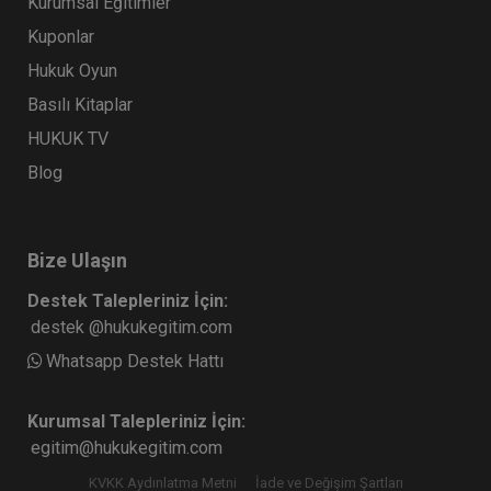
Kurumsal Eğitimler
Kuponlar
Hukuk Oyun
Basılı Kitaplar
HUKUK TV
Blog
Bize Ulaşın
Destek Talepleriniz İçin:
destek @hukukegitim.com
Whatsapp Destek Hattı
Kurumsal Talepleriniz İçin:
egitim@hukukegitim.com
KVKK Aydınlatma Metni
İade ve Değişim Şartları