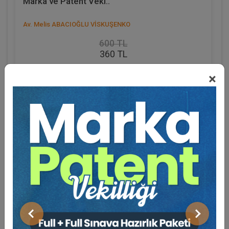
Marka ve Patent Veki..
Av. Melis ABACIOĞLU VİSKUŞENKO
600 TL
360 TL
Sepete Ekle
×
Eğitmen Hakkında
%40
Sosyal Medya
Önceki
Sonraki