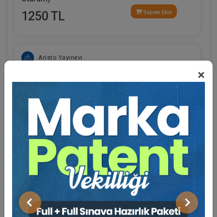
1250 TL
Sepete Ekle
Aristo Yayınevi
×
Eğitmen Hakkında
Sosyal Medya
Tasarrufun İptali Davası Zirvesi Video Kaydı
Önceki
Sonraki
900 TL
Sepete Ekle