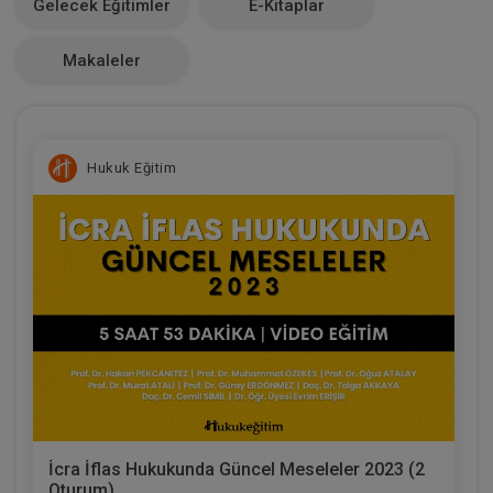
Gelecek Eğitimler
E-Kitaplar
0
Makaleler
Hukuk Eğitim
İcra İflas Hukukunda Güncel Meseleler 2023 (2
Oturum)