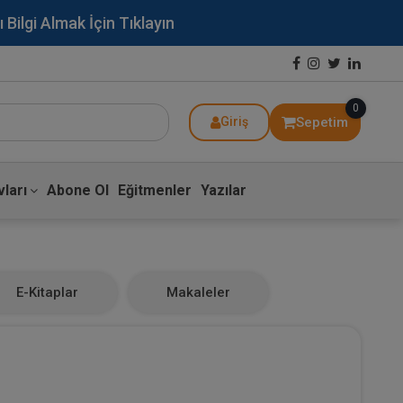
lgi Almak İçin Tıklayın
0
Sepetim
Giriş
ları
Abone Ol
Eğitmenler
Yazılar
E-Kitaplar
Makaleler