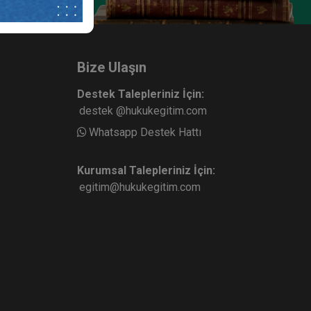
amları
llarda
Bize Ulaşın
erlere
lerde,
Destek Talepleriniz İçin:
destek @hukukegitim.com
Whatsapp Destek Hattı
urg ve
amento
Kurumsal Talepleriniz İçin:
ilerek
egitim@hukukegitim.com
ka’da
ridian
resmi
mouth