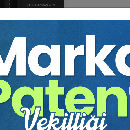
 KAMU İHALE HUKUKU
GRESİ
itim Yapıldı
Tekrar Talep Et