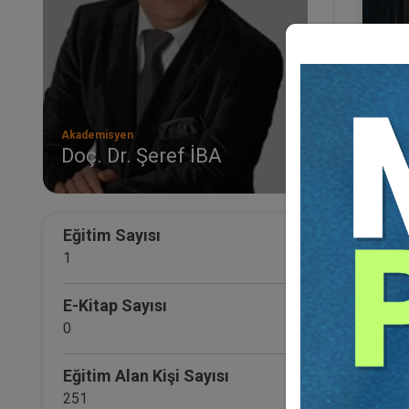
Akademisyen
Doç. Dr. Şeref İBA
III.
KON
Eğ
Eğitim Sayısı
1
E-Kitap Sayısı
0
Eğitim Alan Kişi Sayısı
251