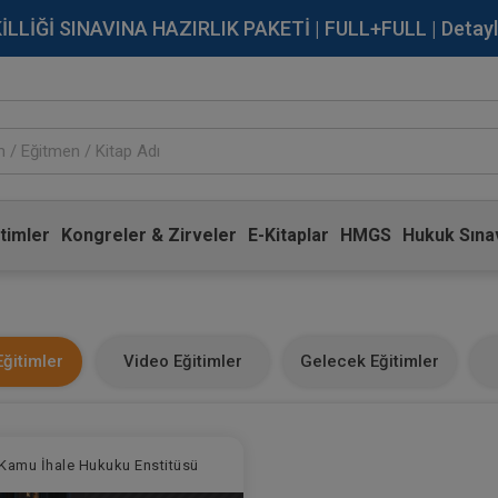
İĞİ SINAVINA HAZIRLIK PAKETİ | FULL+FULL | Detaylı Bi
timler
Kongreler & Zirveler
E-Kitaplar
HMGS
Hukuk Sınav
ğitimler
Video Eğitimler
Gelecek Eğitimler
Kamu İhale Hukuku Enstitüsü