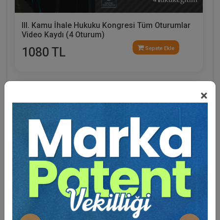
III. Kamu İhale Hukuku Kongresi Tüm Oturumlar
Video Kaydı (4 Oturum)
1080 TL
Sepete Ekle
×
Kamu İhale Hukuku Enstitüsü
Eğitmen Hakkında
Sosyal Medya