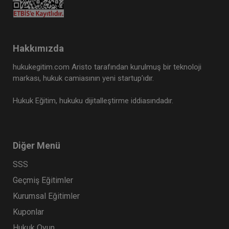
Kamu İhale Hukuku Enstitüsü
Hakkımızda
hukukegitim.com Aristo tarafından kurulmuş bir teknoloji
markası, hukuk camiasının yeni startup’ıdır.
Hukuk Eğitim, hukuku dijitalleştirme iddiasındadır.
Diğer Menü
SSS
III. Kamu İhale Hukuku Kongresi - II. Oturum:
Anayasa Mahkemesi'nin Kamu İhale Mevzuatına
Geçmiş Eğitimler
Dair Vermiş Olduğu Güncel Kararların
360 TL
Sepete Ekle
Kurumsal Eğitimler
Değerlendirilmesi Video Kaydı
Kuponlar
Hukuk Oyun