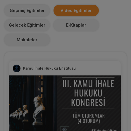
0
Geçmiş Eğitimler
Video Eğitimler
Makale Sayısı
Gelecek Eğitimler
E-Kitaplar
0
Makaleler
Kamu İhale Hukuku Enstitüsü