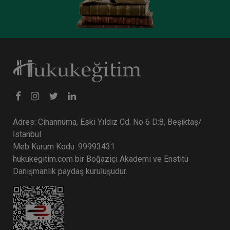
Değerlendirilmesi Video Kaydı
360 TL
Sepete Ekle
Kamu İhale Hukuku Enstitüsü
Adres: Cihannüma, Eski Yıldız Cd. No 6 D:8, Beşiktaş/
İstanbul
Meb Kurum Kodu: 99993431
hukukegitim.com bir Boğaziçi Akademi ve Enstitü
Danışmanlık paydaş kuruluşudur.
III. Kamu İhale Hukuku Kongresi - IV. Oturum:
Kamu İhale Kurulu Kararlarının Yargısal Denetimi
Video Kaydı
360 TL
Sepete Ekle