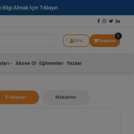
lgi Almak İçin Tıklayın
0
Sepetim
Giriş
ları
Abone Ol
Eğitmenler
Yazılar
E-Kitaplar
Makaleler