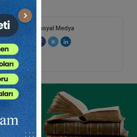
Sonraki
Sosyal Medya
ze
e