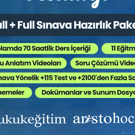
Bölümü, Türkiye
kuk Anabilim Dalı, Türkiye
Ekibinizin hukuk bilgisini yükseltin, kaliteli içeriklerle si
yardımcı olmaya hazırız!
Ekibinize, Hukuk Eğitim’in birbirinden kaliteli eğitimlerin
Bölümü
sınırsız erişim imkanı sunun.