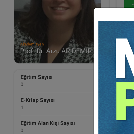
Akademisyen
Prof. Dr. Arzu ARIDEMİR
Eğitim Sayısı
Ki̇rac
0
Prof. 
E-Kitap Sayısı
1
Eğitim Alan Kişi Sayısı
0