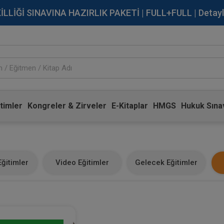
İĞİ SINAVINA HAZIRLIK PAKETİ | FULL+FULL | Detaylı Bi
timler
Kongreler & Zirveler
E-Kitaplar
HMGS
Hukuk Sınav
ğitimler
Video Eğitimler
Gelecek Eğitimler