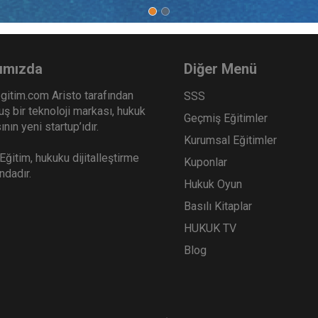
arı
ukuk Anabilim Dalı
ımızda
Diğer Menü
gitim.com Aristo tarafından
SSS
ş bir teknoloji markası, hukuk
Geçmiş Eğitimler
nın yeni startup’ıdır.
Kurumsal Eğitimler
ğitim, hukuku dijitalleştirme
Kuponlar
ındadır.
Hukuk Oyun
Basılı Kitaplar
HUKUK TV
Blog