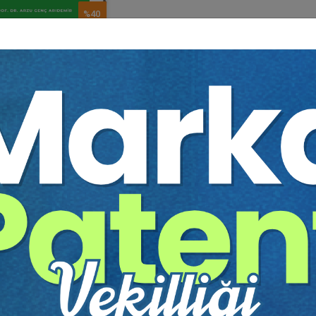
%40
ının Genel Gi̇..
Dr. Arzu ARIDEMİR
80 TL
48 TL
Sepete Ekle