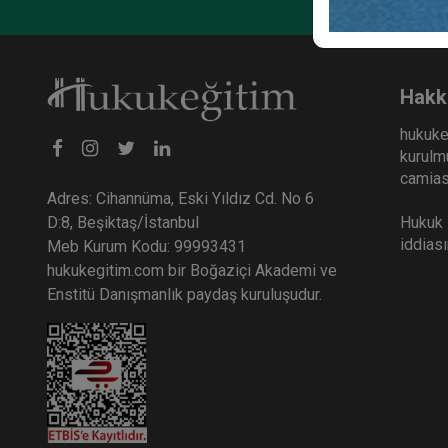
Türk Hukukunda Eser Sahibinin Çoğaltma ve Yayma hakl
Marmara Üniversitesi, Sosyal Bilimler Enstitüsü, Özel H
Hakk
hukuke
kurulmu
camiası
Adres: Cihannüma, Eski Yıldız Cd. No 6
Hukuk E
D:8, Beşiktaş/İstanbul
iddias
Meb Kurum Kodu: 99993431
hukukegitim.com bir Boğaziçi Akademi ve
Enstitü Danışmanlık paydaş kuruluşudur.