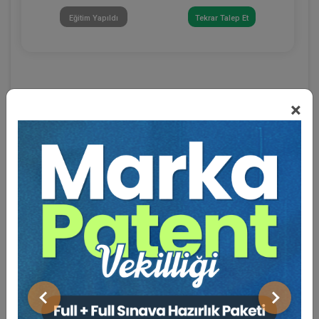
Eğitim Yapıldı
Tekrar Talep Et
×
Eğitmen Hakkında
Sosyal Medya
Önceki
Sonraki