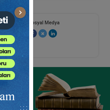
Sonraki
Sosyal Medya
ze
e