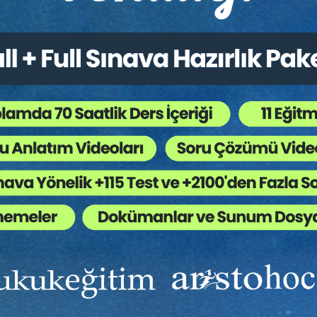
nma Hukukunda Güncel
leler 2024
itim Yapıldı
Tekrar Talep Et
Ekibinizin hukuk bilgisini yükseltin, kaliteli içeriklerle si
yardımcı olmaya hazırız!
Ekibinize, Hukuk Eğitim’in birbirinden kaliteli eğitimlerin
sınırsız erişim imkanı sunun.