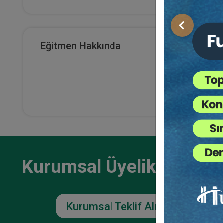
E-Kitap Alan Kişi Sayısı
Önceki
0
Boşa
Eğitmen Hakkında
Mese
Makale Sayısı
Eğ
0
Kurumsal Üyelikler İçin
Kurumsal Teklif Alın