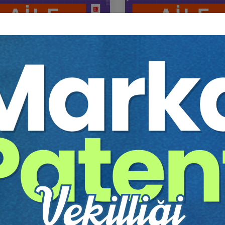
 Mevzuatından Kaynaklı
Aile Mevzuatından Kaynak
ikli Hesaplamalar Eğitimi
Nitelikli Hesaplamalar Eği
itim Yapıldı
Tekrar Talep Et
Eğitim Yapıldı
Tekrar 
Hukuk Eğitim