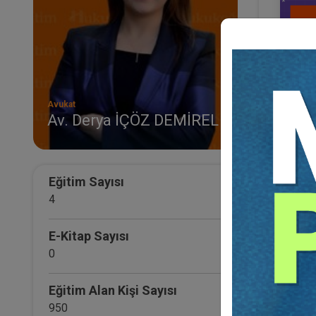
Avukat
Av. Derya İÇÖZ DEMİREL
Aile
Nitel
Eğ
Eğitim Sayısı
4
E-Kitap Sayısı
0
Eğitim Alan Kişi Sayısı
950