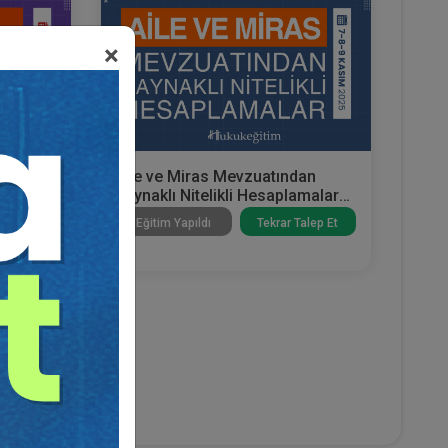
×
lı
Aile ve Miras Mevzuatından
timi
Kaynaklı Nitelikli Hesaplamalar
Eğitimi | 3. Dönem
Talep Et
Eğitim Yapıldı
Tekrar Talep Et