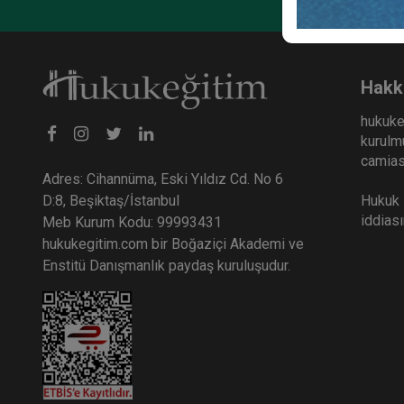
Hakk
hukuke
kurulmu
camiası
Adres: Cihannüma, Eski Yıldız Cd. No 6
Hukuk E
D:8, Beşiktaş/İstanbul
iddias
Meb Kurum Kodu: 99993431
hukukegitim.com bir Boğaziçi Akademi ve
Enstitü Danışmanlık paydaş kuruluşudur.