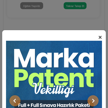
Eğitim Yapıldı
Tekrar Talep Et
×
Eğitmen Hakkında
Sosyal Medya
Önceki
Sonraki