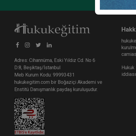
Hakk
hukuke
kurulmu
camiası
Adres: Cihannüma, Eski Yıldız Cd. No 6
Hukuk E
D:8, Beşiktaş/İstanbul
iddias
Meb Kurum Kodu: 99993431
hukukegitim.com bir Boğaziçi Akademi ve
Enstitü Danışmanlık paydaş kuruluşudur.