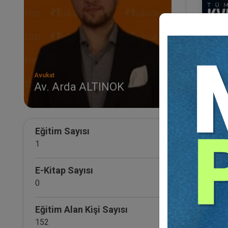
Avukat
Av. Arda ALTINOK
Tüm 
Eğ
Eğitim Sayısı
1
E-Kitap Sayısı
0
Eğitim Alan Kişi Sayısı
152