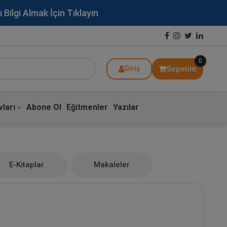
lgi Almak İçin Tıklayın
0
Sepetim
Giriş
ları
Abone Ol
Eğitmenler
Yazılar
E-Kitaplar
Makaleler