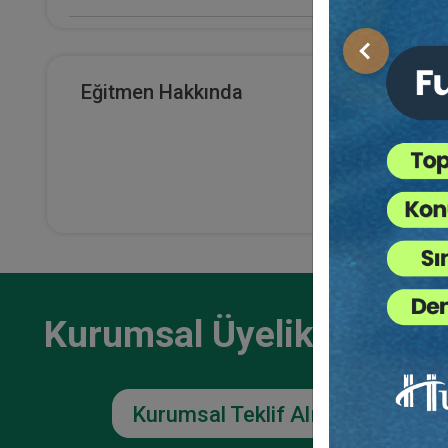
E-Kitap Alan Kişi Sayısı
Önceki
0
Eğitmen Hakkında
Makale Sayısı
0
Kurumsal Üyelikler İçin
Kurumsal Teklif Alın