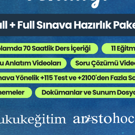
Ekibinizin hukuk bilgisini yükseltin, kaliteli içeriklerle si
yardımcı olmaya hazırız!
Ekibinize, Hukuk Eğitim’in birbirinden kaliteli eğitimlerin
sınırsız erişim imkanı sunun.