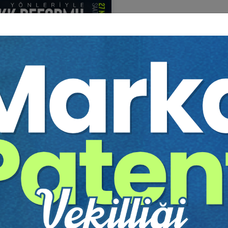
Yönleriyle KVKK REFORMU
itim Yapıldı
Tekrar Talep Et