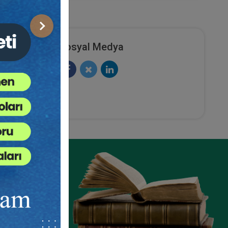
Sonraki
Sosyal Medya
ze
e