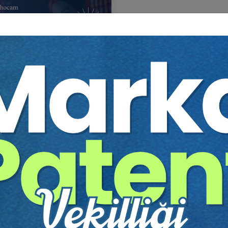
to Hocam HMGS 2025 NİSAN
itim Yapıldı
Tekrar Talep Et