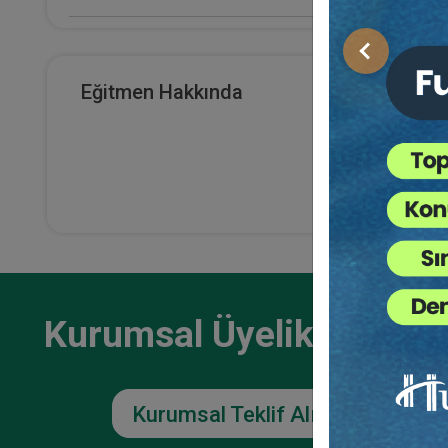
E-Kitap Alan Kişi Sayısı
Önceki
0
Eğitmen Hakkında
Makale Sayısı
0
Kurumsal Üyelikler İçin
Kurumsal Teklif Alın