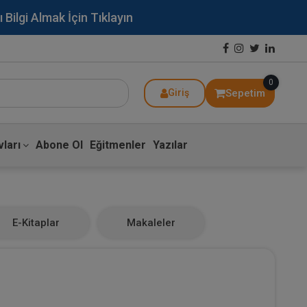
lgi Almak İçin Tıklayın
0
Sepetim
Giriş
ları
Abone Ol
Eğitmenler
Yazılar
E-Kitaplar
Makaleler