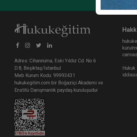
Hakk
hukuke
kurulmu
camiası
Adres: Cihannüma, Eski Yıldız Cd. No 6
Hukuk E
D:8, Beşiktaş/İstanbul
iddias
Meb Kurum Kodu: 99993431
hukukegitim.com bir Boğaziçi Akademi ve
Enstitü Danışmanlık paydaş kuruluşudur.