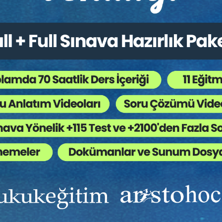
Ekibinizin hukuk bilgisini yükseltin, kaliteli içeriklerle si
yardımcı olmaya hazırız!
Ekibinize, Hukuk Eğitim’in birbirinden kaliteli eğitimlerin
sınırsız erişim imkanı sunun.