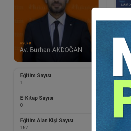
Avukat
Av. Burhan AKDOĞAN
Aris
Eğ
Eğitim Sayısı
1
E-Kitap Sayısı
0
Eğitim Alan Kişi Sayısı
162