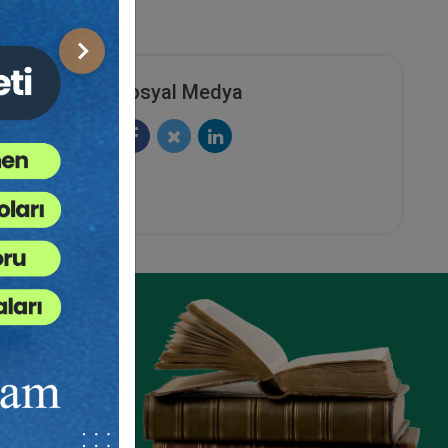
Sonraki
Sosyal Medya
ze
e