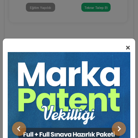
Eğitim Yapıldı
Tekrar Talep Et
×
Eğitmen Hakkında
Sosyal Medya
Önceki
Sonraki