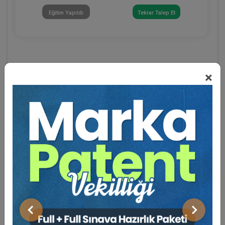
Eğitim Yapıldı
Tekrar Talep Et
×
Eğitmen Hakkında
Sosyal Medya
Önceki
Sonraki