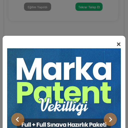
Eğitim Yapıldı
Tekrar Talep Et
×
Eğitmen Hakkında
Sosyal Medya
Önceki
Sonraki