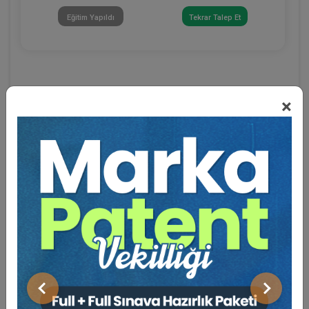
Eğitim Yapıldı
Tekrar Talep Et
×
Eğitmen Hakkında
Sosyal Medya
Önceki
Sonraki