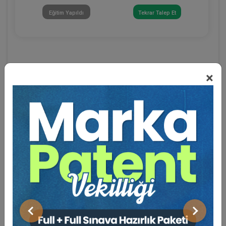
Eğitim Yapıldı
Tekrar Talep Et
×
Eğitmen Hakkında
Sosyal Medya
Önceki
Sonraki