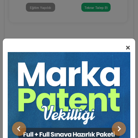
Eğitim Yapıldı
Tekrar Talep Et
×
Eğitmen Hakkında
Sosyal Medya
Önceki
Sonraki