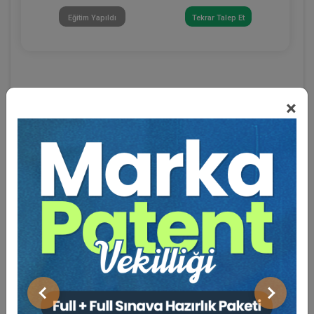
Eğitim Yapıldı
Tekrar Talep Et
×
Eğitmen Hakkında
Sosyal Medya
Önceki
Sonraki