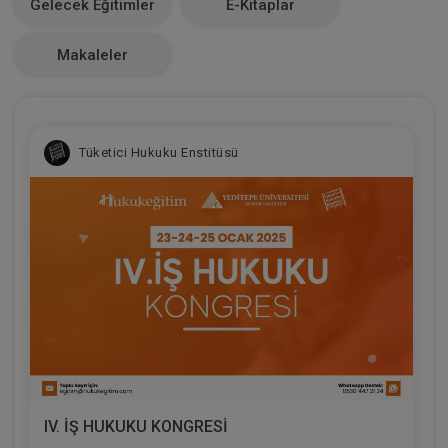
Gelecek Eğitimler
E-Kitaplar
0
Makaleler
Tüketici Hukuku Enstitüsü
IV. İŞ HUKUKU KONGRESİ