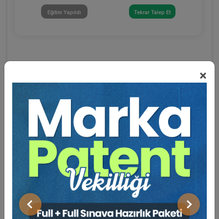
Eğitim Yapıldı
Tekrar Talep Et
×
Eğitmen Hakkında
Sosyal Medya
Önceki
Sonraki