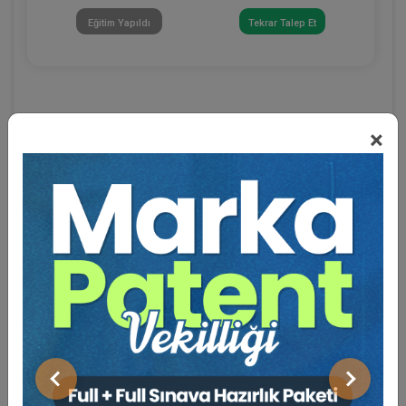
Eğitim Yapıldı
Tekrar Talep Et
×
Eğitmen Hakkında
Sosyal Medya
Önceki
Sonraki