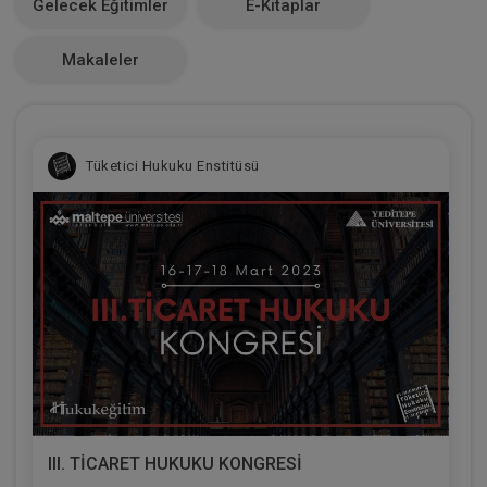
Gelecek Eğitimler
E-Kitaplar
0
Makaleler
Tüketici Hukuku Enstitüsü
III. TİCARET HUKUKU KONGRESİ