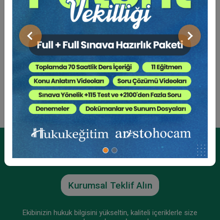
sürdürmektedir.
Önceki
Sonraki
Sosyal Medya
Kurumsal Üyelikler İçin
Kurumsal Teklif Alın
Ekibinizin hukuk bilgisini yükseltin, kaliteli içeriklerle size