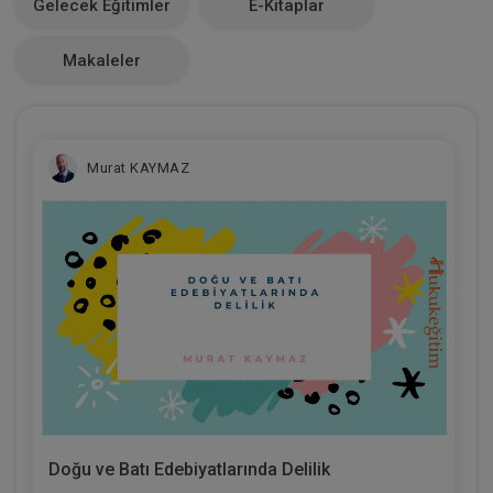
Gelecek Eğitimler
E-Kitaplar
0
Makaleler
Murat KAYMAZ
Doğu ve Batı Edebiyatlarında Delilik