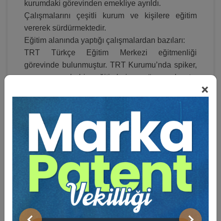
kurumdaki görevinden emekliye ayrıldı.
Çalışmalarını çeşitli kurum ve kişilere eğitim
vererek sürdürmektedir.
Eğitim alanında yaptığı çalışmalardan bazıları:
TRT Türkçe Eğitim Merkezi eğitmenliği
görevinde bulunmuştur. TRT Kurumu’nda spiker,
sunucu, muhabir eğitimlerine görev almıştır.
×
TOBB Üniversitesi Türk Dili ve Edebiyatı
Bölümü’nde Diksiyon dersi öğretim görevlisi
olarak çalışmıştır. Ankara Üniversitesi Kültür ve
Sanat Merkezinde 2017’den bu yana Diksiyon,
güzel konuşma ve hitabet dersleri vermektedir.
Global Kariyer eğitim kurumunda 2015’den beri
diksiyon öğretmenidir.
Çeşitli kurumlara verdiği
eğitimlerin yanı sıra 2015-2017-2018 yllarında
Adalet Akademisi bünyesinde hâkim ve savcılara
da eğitim vermiştir.
2017 yılında Mesleki Yeterlilik Kurumu tarafından