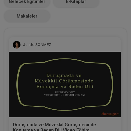
Gelecek Eğitimler
E-Kitaplar
0
Makaleler
Jülide SÖNMEZ
Duruşmada ve Müvekkil Görüşmesinde
Konuşma ve Beden Dili Video Eğitimi