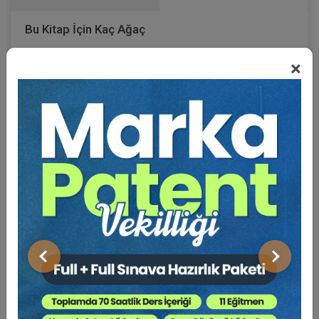
Bu Kitap İçin Kaç Ağaç
×
Kesiliyor ?
Tüm Dünya'da olduğu gibi Ülkemizde de, yargıya
yansımış hukuki uyuşmazlıkların önemli bir bölümünün
sözleşme kaynaklı borç ilişkilerinden doğduğu,
rahatlıkla söylenebilir. Sözleşme hukuku alanındaki yargı
kararlarının tasnif edilmesi ve analiz edilerek
aktarılması, hepimiz için oldukça önemli bir bilimsel
kaynak ihtiyacıdır.
Özellikle, yargı uygulamamızı dikkate alırsak hem
avukatların hem de hâkimlerin emsal yargı kararlarına
Önceki
Sonraki
(belki de gereğinden fazla) önem ve öncelik verdiklerini
görürüz. Böyle olmasına rağmen, Ülkemizde bu tür karar
analizi çalışmalarının yeterince yapıldığını