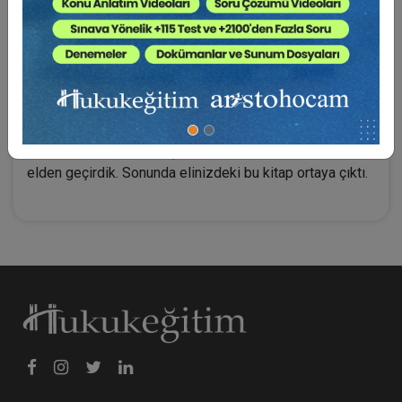
söyleyemeyiz.
Bu ihtiyaç tespitinden yola çıkarak, avukat
meslektaşlara yönelik bir seminer çalışması tasarladım
ve Türkiye Barolar Birliği Eğitim Merkezi'nin harika
organizasyonuyla, 13 Ocak 2019 tarihinde Ankara'da
yaklaşık iki bin kişinin katıldığı muhteşem bir seminer
yaptık. Ardından bu çalışmanın kayıtlarını metne döküp
elden geçirdik. Sonunda elinizdeki bu kitap ortaya çıktı.