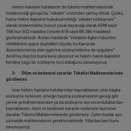
Hekim-hastane hatalarının da tüketici mahkemelerinde
inceleneceği görüşü bu "vekalet" sözünden çıkmış olmalı. Çünkü,
hasta-hekim ilişkisinin hukuksal niteliği "vekalet sözleşmesi"
olarak nitelenmekte; bunun yasal dayanağı olarak 6098 sayılı
TBK'nun 502.maddesi (önceki 818 sayılı BK.386.maddesi)
gösterilmektedir. Anılan maddede "Vekâlete ilişkin hükümler,
niteliklerine uygun düştükleri ölçüde, bu Kanunda
düzenlenmemiş olan işgörme sözleşmelerine de uygulanır”
denilmiş olup,biz buna karşı çıkıyoruz ve hekim-hasta ilişkisinin
kendine özgü bir sözleşme türü olduğunu savunuyoruz.
3- Ölüm ve bedensel zararlar Tüketici Mahkemelerinde
görülemez
İster hekim-hastane hatalarından kaynaklansın, ister başka
sözleşme türlerinin, örneğin taşıma sözleşmesinin gereği gibi
yerine getirilmemesinden ya da sözleşme dışı sorumluluklardan
kaynaklansın, ölüm ve bedensel zararlar nedeniyle tazminat
davaları Tüketici Mahkemelerinde görülemez. Zaten bunlar ayrı
uzmanlık mahkemelerini gerektirmektedir. Yıllardan beri bunu
savunuyoruz.