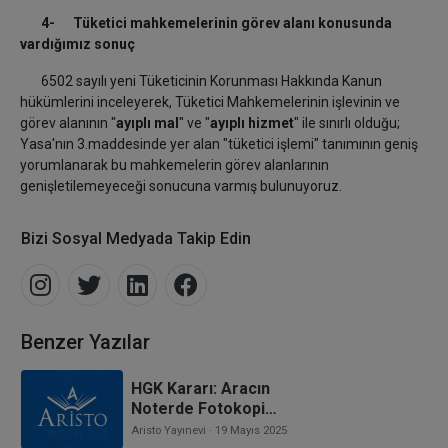
4- Tüketici mahkemelerinin görev alanı konusunda
vardığımız sonuç
6502 sayılı yeni Tüketicinin Korunması Hakkında Kanun
hükümlerini inceleyerek, Tüketici Mahkemelerinin işlevinin ve
görev alanının "
ayıplı mal
" ve "
ayıplı hizmet
" ile sınırlı olduğu;
Yasa'nın 3.maddesinde yer alan "tüketici işlemi" tanımının geniş
yorumlanarak bu mahkemelerin görev alanlarının
genişletilemeyeceği sonucuna varmış bulunuyoruz.
Bizi Sosyal Medyada Takip Edin
Benzer Yazılar
HGK Kararı: Aracın
Noterde Fotokopi
Vekaletname İle Satılması,
Aristo Yayınevi
· 19 Mayıs 2025