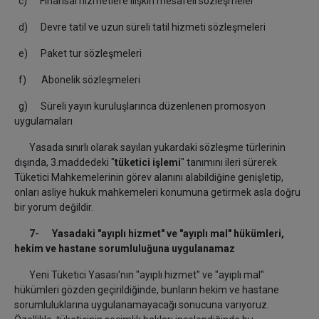
c) Finansal hizmetlere ilişkin mesafeli sözleşmeler
d) Devre tatil ve uzun süreli tatil hizmeti sözleşmeleri
e) Paket tur sözleşmeleri
f) Abonelik sözleşmeleri
g) Süreli yayın kuruluşlarınca düzenlenen promosyon
uygulamaları
Yasada sınırlı olarak sayılan yukardaki sözleşme türlerinin
dışında, 3.maddedeki "
tüketici işlemi
" tanımını ileri sürerek
Tüketici Mahkemelerinin görev alanını alabildiğine genişletip,
onları asliye hukuk mahkemeleri konumuna getirmek asla doğru
bir yorum değildir.
7- Yasadaki "ayıplı hizmet" ve "ayıplı mal" hükümleri,
hekim ve hastane sorumluluğuna uygulanamaz
Yeni Tüketici Yasası'nın "ayıplı hizmet" ve "ayıplı mal"
hükümleri gözden geçirildiğinde, bunların hekim ve hastane
sorumluluklarına uygulanamayacağı sonucuna varıyoruz.