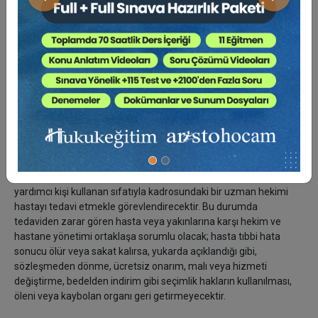
Önceki
Sonraki
- İmkân varsa, satılanın ayıpsız bir misli ile değiştirilmesini
isteme,
seçimlik haklarından birini kullanabilir. Satıcı, tüketicinin tercih
ettiği bu talebi yerine getirmekle yükümlüdür.
Yukardaki hükümleri, hastaneleri "hizmet ve mal satıcısı" ve
hastaları "tüketici" kabul ederek uygulamaya kalkışırsak, bakınız
nelerle karşılaşırız:
Hastanelerin işlevleri nelerdir ?
- Hasta doğrudan hastaneye başvurmuşsa, hastane yönetimi,
yardımcı kişi kullanan sıfatıyla kadrosundaki bir uzman hekimi
hastayı tedavi etmekle görevlendirecektir. Bu durumda
tedaviden zarar gören hasta veya yakınlarına karşı hekim ve
hastane yönetimi ortaklaşa sorumlu olacak; hasta tıbbi hata
sonucu ölür veya sakat kalırsa, yukarda açıklandığı gibi,
sözleşmeden dönme, ücretsiz onarım, malı veya hizmeti
değiştirme, bedelden indirim gibi seçimlik hakların kullanılması,
öleni veya kaybolan organı geri getirmeyecektir.