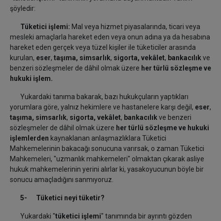
şöyledir:
Tüketici işlemi:
Mal veya hizmet piyasalarında, ticari veya
mesleki amaçlarla hareket eden veya onun adına ya da hesabına
hareket eden gerçek veya tüzel kişiler ile tüketiciler arasında
kurulan,
eser
,
taşıma,
simsarlık
,
sigorta,
vekâlet
,
bankacılık
ve
benzeri sözleşmeler de dâhil olmak üzere
her türlü sözleşme ve
hukuki işlem.
Yukardaki tanıma bakarak, bazı hukukçuların yaptıkları
yorumlara göre, yalnız hekimlere ve hastanelere karşı değil,
eser
,
taşıma,
simsarlık
,
sigorta,
vekâlet
,
bankacılık
ve benzeri
sözleşmeler de dâhil olmak üzere
her türlü sözleşme ve hukuki
işlemlerden
kaynaklanan anlaşmazlıklara Tüketici
Mahkemelerinin bakacağı sonucuna varırsak, o zaman Tüketici
Mahkemeleri, "uzmanlık mahkemeleri" olmaktan çıkarak asliye
hukuk mahkemelerinin yerini alırlar ki, yasakoyucunun böyle bir
sonucu amaçladığını sanmıyoruz.
5- Tüketici neyi tüketir?
Yukardaki "
tüketici işlemi
" tanımında bir ayrıntı gözden