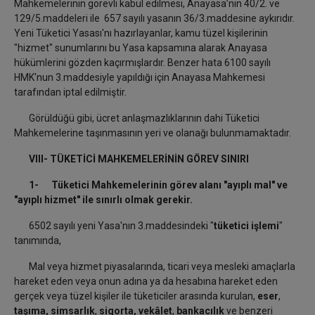
Mahkemelerinin görevli kabul edilmesi, Anayasa’nın 40/2. ve
129/5.maddeleri ile 657 sayılı yasanın 36/3.maddesine aykırıdır.
Yeni Tüketici Yasası'nı hazırlayanlar, kamu tüzel kişilerinin
"hizmet" sunumlarını bu Yasa kapsamına alarak Anayasa
hükümlerini gözden kaçırmışlardır. Benzer hata 6100 sayılı
HMK'nun 3.maddesiyle yapıldığı için Anayasa Mahkemesi
tarafından iptal edilmiştir.
Görüldüğü gibi, ücret anlaşmazlıklarının dahi Tüketici
Mahkemelerine taşınmasının yeri ve olanağı bulunmamaktadır.
VIII- TÜKETİCİ MAHKEMELERİNİN GÖREV SINIRI
1- Tüketici Mahkemelerinin görev alanı "ayıplı mal" ve
"ayıplı hizmet" ile sınırlı olmak gerekir.
6502 sayılı yeni Yasa'nın 3.maddesindeki "
tüketici işlemi
"
tanımında,
Mal veya hizmet piyasalarında, ticari veya mesleki amaçlarla
hareket eden veya onun adına ya da hesabına hareket eden
gerçek veya tüzel kişiler ile tüketiciler arasında kurulan,
eser
,
taşıma,
simsarlık
,
sigorta,
vekâlet
,
bankacılık
ve benzeri