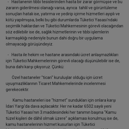
- Hastanenin tıbbi tesislerinden hasta bir zarar görmüşse ve bu
zararın giderilmesi olanağı varsa, ayrıca tahlil ve görüntüleme
sonuçları hatalı ise, yatırma ve yedirip içirme hizmetleri ayıplı ve
kötü yapılmışsa, belki bu gibi durumlarda Tüketici Yasası'ndaki
seçimlik haklardan ve Tüketici Mahkemesinin görevli olacağından
söz edilebilir ise de, sağlık hizmetlerinin ve tıbbi işlemlerin
karmaşıklığı nedeniyle bunun dahi doğru bir uygulama
olmayacağı görüşündeyiz.
- Hasta ile hekim ve hastane arasındaki ücret anlaşmazlıkları
için Tüketici Mahkemelerinin görevli olacağı düşünülebilir ise de,
buna dahi karşı çıkıyoruz. Çünkü:
Özel hastaneler "ticari" kuruluşlar olduğu için ücret
uyuşmazlıklarının Ticaret Mahkemelerinde incelenmesi
gerekecektir.
Kamu hastaneleri ise "hizmet" sundukları için onlara karşı
İdari Yargı'da dava açılacaktır. Her ne kadar 6502 sayılı yeni
Tüketici Yasası'nın 3.maddesindeki her tanımın başına "Kamu
tüzel kişileri de dâhil olmak üzere" açıklaması konulmuş ise de,
kamu hastanelerinin hizmet kusurları için Tüketici