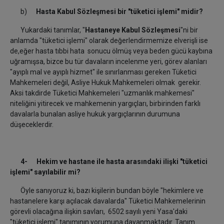
b)
Hasta Kabul Sözleşmesi bir "tüketici işlemi" midir?
Yukardaki tanımlar, "
Hastaneye Kabul Sözleşmesi
"ni bir
anlamda "tüketici işlemi" olarak değerlendirmemize elverişli ise
de,eğer hasta tıbbi hata sonucu ölmüş veya beden gücü kaybına
uğramışsa, bizce bu tür davaların incelenme yeri, görev alanları
"ayıplı mal ve ayıplı hizmet" ile sınırlanması gereken Tüketici
Mahkemeleri değil, Asliye Hukuk Mahkemeleri olmak gerekir.
Aksi takdirde Tüketici Mahkemeleri "uzmanlık mahkemesi"
niteliğini yitirecek ve mahkemenin yargıçları, birbirinden farklı
davalarla bunalan asliye hukuk yargıçlarının durumuna
düşeceklerdir.
4- Hekim ve hastane ile hasta arasındaki ilişki "tüketici
işlemi" sayılabilir mi?
Öyle sanıyoruz ki, bazı kişilerin bundan böyle "hekimlere ve
hastanelere karşı açılacak davalarda" Tüketici Mahkemelerinin
görevli olacağına ilişkin savları, 6502 sayılı yeni Yasa'daki
"tüketici işlemi" tanımının yorumuna dayanmaktadır. Tanım