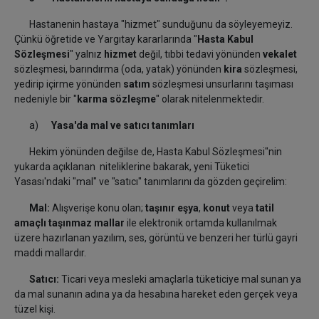
Hastanenin hastaya "hizmet" sunduğunu da söyleyemeyiz.
Çünkü öğretide ve Yargıtay kararlarında "
Hasta Kabul
Sözleşmesi
" yalnız
hizmet
değil, tıbbi tedavi yönünden
vekalet
sözleşmesi, barındırma (oda, yatak) yönünden
kira
sözleşmesi,
yedirip içirme yönünden
satım
sözleşmesi unsurlarını taşıması
nedeniyle bir "
karma sözleşme
" olarak nitelenmektedir.
a)
Yasa'da
mal ve satıcı tanımları
Hekim yönünden değilse de, Hasta Kabul Sözleşmesi"nin
yukarda açıklanan niteliklerine bakarak, yeni Tüketici
Yasası'ndaki "mal" ve "satıcı" tanımlarını da gözden geçirelim:
Mal:
Alışverişe konu olan;
taşınır eşya
,
konut
veya
tatil
amaçlı taşınmaz mallar
ile elektronik ortamda kullanılmak
üzere hazırlanan yazılım, ses, görüntü ve benzeri her türlü gayri
maddi mallardır.
Satıcı:
Ticari veya mesleki amaçlarla tüketiciye mal sunan ya
da mal sunanın adına ya da hesabına hareket eden gerçek veya
tüzel kişi.