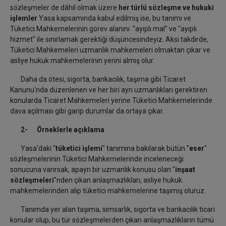
sözleşmeler de dâhil olmak üzere
her türlü sözleşme ve hukuki
işlemler
Yasa kapsamında kabul edilmiş ise, bu tanımı ve
Tüketici Mahkemelerinin görev alanını "ayıplı mal" ve "ayıplı
hizmet" ile sınırlamak gerektiği düşüncesindeyiz. Aksi takdirde,
Tüketici Mahkemeleri uzmanlık mahkemeleri olmaktan çıkar ve
asliye hukuk mahkemelerinin yerini almış olur.
Daha da ötesi, sigorta, bankacılık, taşıma gibi Ticaret
Kanunu'nda düzenlenen ve her biri ayrı uzmanlıkları gerektiren
konularda Ticaret Mahkemeleri yerine Tüketici Mahkemelerinde
dava açılması gibi garip durumlar da ortaya çıkar.
2- Örneklerle açıklama
Yasa'daki "
tüketici işlemi
" tanımına bakılarak bütün "
eser
"
sözleşmelerinin Tüketici Mahkemelerinde inceleneceği
sonucuna varırsak, apayrı bir uzmanlık konusu olan "
inşaat
sözleşmeleri
"nden çıkan anlaşmazlıkları, asliye hukuk
mahkemelerinden alıp tüketici mahkemelerine taşımış oluruz.
Tanımda yer alan taşıma, simsarlık, sigorta ve bankacılık ticari
konular olup, bu tür sözleşmelerden çıkan anlaşmazlıkların tümü