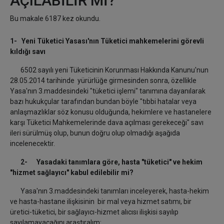
AÇILABİLİR Mİ?
Bu makale 6187 kez okundu.
1- Yeni Tüketici Yasası'nın Tüketici mahkemelerini görevli
kıldığı savı
6502 sayılı yeni Tüketicinin Korunması Hakkında Kanunu'nun
28.05.2014 tarihinde yürürlüğe girmesinden sonra, özellikle
Yasa'nın 3.maddesindeki "tüketici işlemi" tanımına dayanılarak
bazı hukukçular tarafından bundan böyle "tıbbi hatalar veya
anlaşmazlıklar söz konusu olduğunda, hekimlere ve hastanelere
karşı Tüketici Mahkemelerinde dava açılması gerekeceği" savı
ileri sürülmüş olup, bunun doğru olup olmadığı aşağıda
incelenecektir.
2- Yasadaki tanımlara göre, hasta "tüketici" ve hekim
"hizmet sağlayıcı" kabul edilebilir mi?
Yasa'nın 3.maddesindeki tanımları inceleyerek, hasta-hekim
ve hasta-hastane ilişkisinin bir mal veya hizmet satımı, bir
üretici-tüketici, bir sağlayıcı-hizmet alıcısı ilişkisi sayılıp
sayılamayacağını araştıralım: