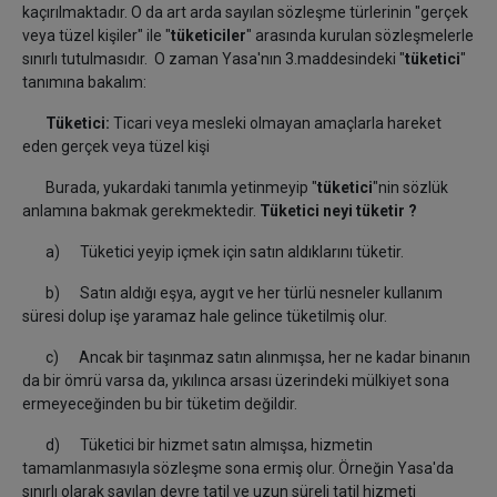
kaçırılmaktadır. O da art arda sayılan sözleşme türlerinin "gerçek
veya tüzel kişiler" ile "
tüketiciler
" arasında kurulan sözleşmelerle
sınırlı tutulmasıdır. O zaman Yasa'nın 3.maddesindeki "
tüketici
"
tanımına bakalım:
Tüketici:
Ticari veya mesleki olmayan amaçlarla hareket
eden gerçek veya tüzel kişi
Burada, yukardaki tanımla yetinmeyip "
tüketici
"nin sözlük
anlamına bakmak gerekmektedir.
Tüketici neyi tüketir ?
a) Tüketici yeyip içmek için satın aldıklarını tüketir.
b) Satın aldığı eşya, aygıt ve her türlü nesneler kullanım
süresi dolup işe yaramaz hale gelince tüketilmiş olur.
c) Ancak bir taşınmaz satın alınmışsa, her ne kadar binanın
da bir ömrü varsa da, yıkılınca arsası üzerindeki mülkiyet sona
ermeyeceğinden bu bir tüketim değildir.
d) Tüketici bir hizmet satın almışsa, hizmetin
tamamlanmasıyla sözleşme sona ermiş olur. Örneğin Yasa'da
sınırlı olarak sayılan
devre tatil ve uzun süreli tatil hizmeti