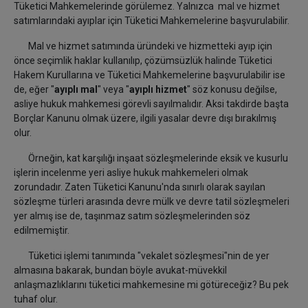
Tüketici Mahkemelerinde görülemez. Yalnızca mal ve hizmet
satımlarındaki ayıplar için Tüketici Mahkemelerine başvurulabilir.
Mal ve hizmet satımında üründeki ve hizmetteki ayıp için
önce seçimlik haklar kullanılıp, çözümsüzlük halinde Tüketici
Hakem Kurullarına ve Tüketici Mahkemelerine başvurulabilir ise
de, eğer "
ayıplı mal
" veya "
ayıplı hizmet
" söz konusu değilse,
asliye hukuk mahkemesi görevli sayılmalıdır. Aksi takdirde başta
Borçlar Kanunu olmak üzere, ilgili yasalar devre dışı bırakılmış
olur.
Örneğin, kat karşılığı inşaat sözleşmelerinde eksik ve kusurlu
işlerin incelenme yeri asliye hukuk mahkemeleri olmak
zorundadır. Zaten Tüketici Kanunu'nda sınırlı olarak sayılan
sözleşme türleri arasında devre mülk ve devre tatil sözleşmeleri
yer almış ise de, taşınmaz satım sözleşmelerinden söz
edilmemiştir.
Tüketici işlemi tanımında "vekalet sözleşmesi"nin de yer
almasına bakarak, bundan böyle avukat-müvekkil
anlaşmazlıklarını tüketici mahkemesine mi götüreceğiz? Bu pek
tuhaf olur.