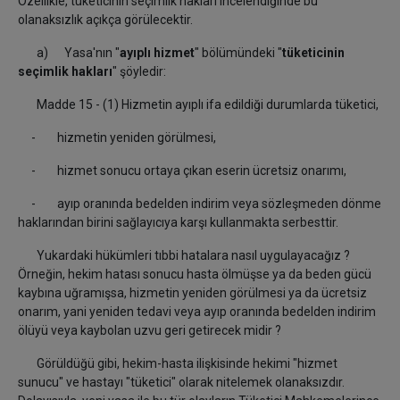
Özellikle, tüketicinin seçimlik hakları incelendiğinde bu
olanaksızlık açıkça görülecektir.
a) Yasa'nın "
ayıplı hizmet
" bölümündeki "
tüketicinin
seçimlik hakları
" şöyledir:
Madde 15 - (1) Hizmetin ayıplı ifa edildiği durumlarda tüketici,
- hizmetin yeniden görülmesi,
- hizmet sonucu ortaya çıkan eserin ücretsiz onarımı,
- ayıp oranında bedelden indirim veya sözleşmeden dönme
haklarından birini sağlayıcıya karşı kullanmakta serbesttir.
Yukardaki hükümleri tıbbi hatalara nasıl uygulayacağız ?
Örneğin, hekim hatası sonucu hasta ölmüşse ya da beden gücü
kaybına uğramışsa, hizmetin yeniden görülmesi ya da ücretsiz
onarım, yani yeniden tedavi veya ayıp oranında bedelden indirim
ölüyü veya kaybolan uzvu geri getirecek midir ?
Görüldüğü gibi, hekim-hasta ilişkisinde hekimi "hizmet
sunucu" ve hastayı "tüketici" olarak nitelemek olanaksızdır.