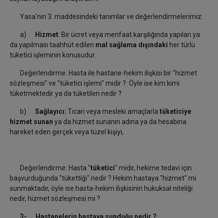
Yasa'nın 3. maddesindeki tanımlar ve değerlendirmelerimiz:
a)
Hizmet
: Bir ücret veya menfaat karşılığında yapılan ya
da yapılması taahhüt edilen
mal sağlama dışındaki
her türlü
tüketici işleminin konusudur.
Değerlendirme: Hasta ile hastane-hekim ilişkisi bir "hizmet
sözleşmesi" ve "tüketici işlemi" midir ? Öyle ise kim kimi
tüketmektedir ya da tüketilen nedir ?
b)
Sağlayıcı:
Ticari veya mesleki amaçlarla
tüketiciye
hizmet sunan
ya da hizmet sunanın adına ya da hesabına
hareket eden gerçek veya tüzel kişiyi,
Değerlendirme: Hasta "
tüketici
" midir, hekime tedavi için
başvurduğunda "tükettiği" nedir ? Hekim hastaya "hizmet" mi
sunmaktadır, öyle ise hasta-hekim ilişkisinin hukuksal niteliği
nedir, hizmet sözleşmesi mi ?
3- Hastanelerin hastaya sunduğu nedir ?