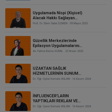
Noterin Sorumluluğunun
Doğup Doğmadığı, Araç
Satım Bedelinin Ödendiği
Uygulamada Nispi (Kişisel)
Çekin Karşılıksız Çıkması,
Alacak Hakkı Sağlayan
Zararla Noterin Kusuru
Sistemler: Devre Tatil
Prof. Dr. Etem Saba ÖZMEN
· 09 Mayıs 2025
Arasında İlliyet Bağı
Hakkı
Bulunup Bulunmadığı
Güzellik Merkezlerinde
Epilasyon Uygulamalarının
Yasal Çerçevesi ve
Av. Fatma Berna VURAL
· 22 Nisan 2025
Hukuki Boyutları
UZAKTAN SAĞLIK
HİZMETLERİNİN SUNUMU
HAKKINDA YÖNETMELİĞE
Dr. Öğr. Üyesi Kemale ASLAN
· 16 Kasım 2024
DAİR HUKUKİ
DEĞERLENDİRMELER
İNFLUENCER’LARIN
YAPTIKLARI REKLAM VE
TANITIMLARDAN
Dr. Öğr. Üyesi Kemale ASLAN
· 16 Kasım 2024
KAYNAKLANAN