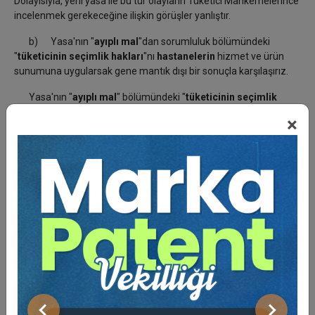
Dolayısıyla, yeni yasa ile bu tür olayların Tüketici Mahkemelerince
incelenmek gerekeceğine ilişkin görüşler yanlıştır.
b) Yasa'nın "
ayıplı mal
"dan sorumluluk bölümündeki
"
tüketicinin seçimlik hakları
"nı
hastanelerin
hizmet ve ürün
sunumuna uygularsak gene mantık dışı bir sonuçla karşılaşırız.
Yasa'nın "
ayıplı mal
" bölümündeki "
tüketicinin seçimlik
hakları
" şöyledir:
×
Madde 11 - (1) Malın ayıplı olduğunun anlaşılması durumunda
tüketici;
- Satılanı geri vermeye hazır olduğunu bildirerek sözleşmeden
dönme,
- Satılanı alıkoyup ayıp oranında satış bedelinden indirim
isteme,
- Aşırı bir masraf gerektirmediği takdirde, bütün masrafları
satıcıya ait olmak üzere satılanın ücretsiz onarılmasını isteme,