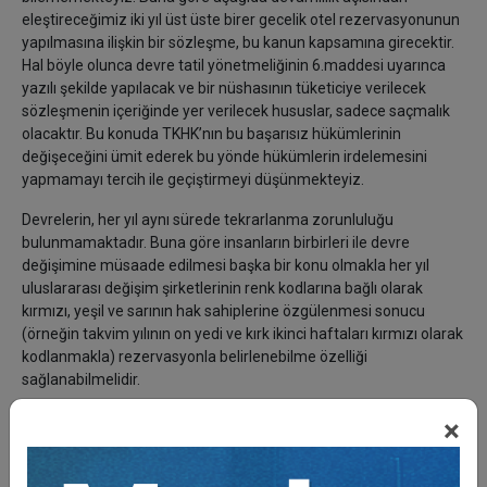
eleştireceğimiz iki yıl üst üste birer gecelik otel rezervasyonunun
yapılmasına ilişkin bir sözleşme, bu kanun kapsamına girecektir.
Hal böyle olunca devre tatil yönetmeliğinin 6.maddesi uyarınca
yazılı şekilde yapılacak ve bir nüshasının tüketiciye verilecek
sözleşmenin içeriğinde yer verilecek hususlar, sadece saçmalık
olacaktır. Bu konuda TKHK’nın bu başarısız hükümlerinin
değişeceğini ümit ederek bu yönde hükümlerin irdelemesini
yapmamayı tercih ile geçiştirmeyi düşünmekteyiz.
Devrelerin, her yıl aynı sürede tekrarlanma zorunluluğu
bulunmamaktadır. Buna göre insanların birbirleri ile devre
değişimine müsaade edilmesi başka bir konu olmakla her yıl
uluslararası değişim şirketlerinin renk kodlarına bağlı olarak
kırmızı, yeşil ve sarının hak sahiplerine özgülenmesi sonucu
(örneğin takvim yılının on yedi ve kırk ikinci haftaları kırmızı olarak
kodlanmakla) rezervasyonla belirlenebilme özelliği
sağlanabilmelidir.
Sözleşmeden doğan edimlerin niteliği açısından son yıllarda
×
uygulamada pek rastlanılmadığı gibi son kanun değişikliğiyle
yasaklanmış olmakla devre tatil çerçeve süre sınırlaması