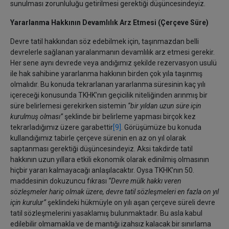
sunulması zorunluluğu getirilmesi gerektiği düşüncesindeyiz.
Yararlanma Hakkının Devamlılık Arz Etmesi (Çerçeve Süre)
Devre tatil hakkından söz edebilmek için, taşınmazdan belli
devrelerle sağlanan yaralanmanın devamlılık arz etmesi gerekir.
Her sene aynı devrede veya andığımız şekilde rezervasyon usulü
ile hak sahibine yararlanma hakkının birden çok yıla taşınmış
olmalıdır. Bu konuda tekrarlanan yararlanma süresinin kaç yılı
içereceği konusunda TKHK’nın geçicilik niteliğinden arınmış bir
süre belirlemesi gerekirken sistemin
‘‘bir yıldan uzun süre için
kurulmuş olması’’
şeklinde bir belirleme yapması birçok kez
tekrarladığımız üzere garabettir
[9]
. Görüşümüze bu konuda
kullandığımız tabirle çerçeve sürenin en az on yıl olarak
saptanması gerektiği düşüncesindeyiz. Aksi takdirde tatil
hakkının uzun yıllara etkili ekonomik olarak edinilmiş olmasının
hiçbir yararı kalmayacağı anlaşılacaktır. Oysa TKHK’nın 50.
maddesinin dokuzuncu fıkrası
‘‘Devre mülk hakkı veren
sözleşmeler hariç olmak üzere, devre tatil sözleşmeleri en fazla on yıl
için kurulur’’
şeklindeki hükmüyle on yılı aşan çerçeve süreli devre
tatil sözleşmelerini yasaklamış bulunmaktadır. Bu asla kabul
edilebilir olmamakla ve de mantığı izahsız kalacak bir sınırlama