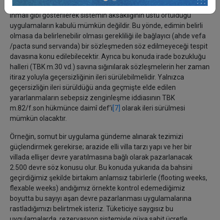
edilmeyen haftaların hak sahiplerine önerisi sonucu tüketicinin
ihmali gibi gösterilerek sistemin aksaklığının üstü örtüldüğü
uygulamaların kabulü mümkün değildir. Bu yönde, edimin belirli
olmasa da belirlenebilir olması gerekliliği ile bağlayıcı (ahde vefa
/pacta sund servanda) bir sözleşmeden söz edilmeyeceği tespit
davasına konu edilebilecektir. Ayrıca bu konuda irade bozukluğu
halleri (TBK m.30 vd.) savına sığınılarak sözleşmelerin her zaman
itiraz yoluyla geçersizliğinin ileri sürülebilmelidir. Yalnızca
geçersizliğin ileri sürüldüğü anda geçmişte elde edilen
yararlanmaların sebepsiz zenginleşme iddiasının TBK
m.82/f.son hükmünce daimî def’i
[7]
olarak ileri sürülmesi
mümkün olacaktır.
Örneğin, somut bir uygulama gündeme alınarak tezimizi
güçlendirmek gerekirse; arazide elli villa tarzı yapı ve her bir
villada ellişer devre yaratılmasına bağlı olarak pazarlanacak
2.500 devre söz konusu olur. Bu konuda yukarıda da bahsini
geçirdiğimiz şekilde birtakım anlamsız tabirlerle (flooting weeks,
flexable weeks) andığımız örnekte kontrol edemediğimiz
boyutta bu sayıyı aşan devre pazarlanması uygulamalarına
rastladığımızı belirtmek isteriz. Tüketiciye saygısız bu
uygulamalarda, rezervasyon sistemiyle güya sabit ücretle