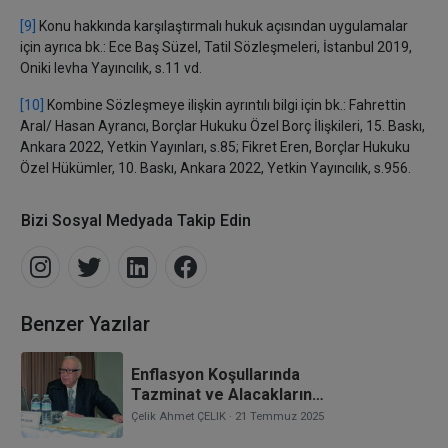
[9]
Konu hakkında karşılaştırmalı hukuk açısından uygulamalar
için ayrıca bk.:
Ece Baş Süzel, Tatil Sözleşmeleri, İstanbul 2019,
Oniki levha Yayıncılık, s.11 vd.
[10]
Kombine Sözleşmeye ilişkin ayrıntılı bilgi için bk.:
Fahrettin
Aral/ Hasan Ayrancı, Borçlar Hukuku Özel Borç İlişkileri, 15. Baskı,
Ankara 2022, Yetkin Yayınları
, s.85;
Fikret Eren, Borçlar Hukuku
Özel Hükümler, 10. Baskı, Ankara 2022, Yetkin Yayıncılık
, s.956.
Bizi Sosyal Medyada Takip Edin
Benzer Yazılar
Enflasyon Koşullarında
Tazminat ve Alacakların
Değerlendirilmesi
Çelik Ahmet ÇELIK
· 21 Temmuz 2025