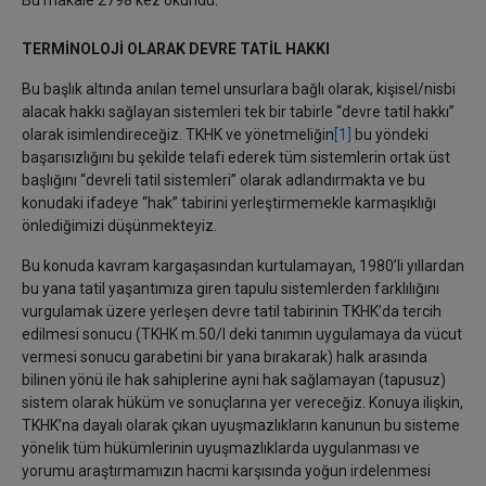
Bu makale 2798 kez okundu.
TERMİNOLOJİ OLARAK DEVRE TATİL HAKKI
Bu başlık altında anılan temel unsurlara bağlı olarak, kişisel/nisbi
alacak hakkı sağlayan sistemleri tek bir tabirle ‘‘devre tatil hakkı’’
olarak isimlendireceğiz. TKHK ve yönetmeliğin
[1]
bu yöndeki
başarısızlığını bu şekilde telafi ederek tüm sistemlerin ortak üst
başlığını ‘‘devreli tatil sistemleri’’ olarak adlandırmakta ve bu
konudaki ifadeye ‘‘hak’’ tabirini yerleştirmemekle karmaşıklığı
önlediğimizi düşünmekteyiz.
Bu konuda kavram kargaşasından kurtulamayan, 1980’li yıllardan
bu yana tatil yaşantımıza giren tapulu sistemlerden farklılığını
vurgulamak üzere yerleşen devre tatil tabirinin TKHK’da tercih
edilmesi sonucu (TKHK m.50/I deki tanımın uygulamaya da vücut
vermesi sonucu garabetini bir yana bırakarak) halk arasında
bilinen yönü ile hak sahiplerine ayni hak sağlamayan (tapusuz)
sistem olarak hüküm ve sonuçlarına yer vereceğiz. Konuya ilişkin,
TKHK’na dayalı olarak çıkan uyuşmazlıkların kanunun bu sisteme
yönelik tüm hükümlerinin uyuşmazlıklarda uygulanması ve
yorumu araştırmamızın hacmi karşısında yoğun irdelenmesi