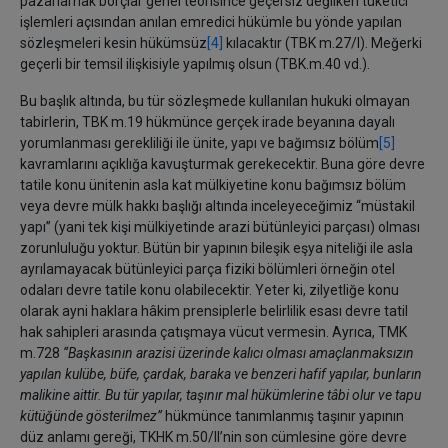
pazarlamak borçlar genel teorisince geçersiz değilken tüketici
işlemleri açısından anılan emredici hükümle bu yönde yapılan
sözleşmeleri kesin hükümsüz
[4]
kılacaktır (TBK m.27/I). Meğerki
geçerli bir temsil ilişkisiyle yapılmış olsun (TBK.m.40 vd.).
Bu başlık altında, bu tür sözleşmede kullanılan hukuki olmayan
tabirlerin, TBK m.19 hükmünce gerçek irade beyanına dayalı
yorumlanması gerekliliği ile ünite, yapı ve bağımsız bölüm
[5]
kavramlarını açıklığa kavuşturmak gerekecektir. Buna göre devre
tatile konu ünitenin asla kat mülkiyetine konu bağımsız bölüm
veya devre mülk hakkı başlığı altında inceleyeceğimiz ‘‘müstakil
yapı’’ (yani tek kişi mülkiyetinde arazi bütünleyici parçası) olması
zorunluluğu yoktur. Bütün bir yapının bileşik eşya niteliği ile asla
ayrılamayacak bütünleyici parça fiziki bölümleri örneğin otel
odaları devre tatile konu olabilecektir. Yeter ki, zilyetliğe konu
olarak ayni haklara hâkim prensiplerle belirlilik esası devre tatil
hak sahipleri arasında çatışmaya vücut vermesin. Ayrıca, TMK
m.728
‘‘Başkasının arazisi üzerinde kalıcı olması amaçlanmaksızın
yapılan kulübe, büfe, çardak, baraka ve benzeri hafif yapılar, bunların
malikine aittir. Bu tür yapılar, taşınır mal hükümlerine tâbi olur ve tapu
kütüğünde gösterilmez’’
hükmünce tanımlanmış taşınır yapının
düz anlamı gereği, TKHK m.50/II’nin son cümlesine göre devre