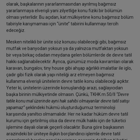
olarak, başkalarının yararlanmasından ayrılmış bağımsız
yararlanmaya elverişli yani zilyetliğe konu fiziki bir bölümün
olması yeterlidir. Bu açıdan, kat mülkiyetine konu bağımsız bölüm
tabiriyle karışmaması için ‘‘ünite’’ tabirini kullanmayı tercih
edeceğiz.
Mesken nitelikli bir ünite söz konusu olabileceği gibi, bağımsız
mutfak ve banyodan yoksun ya da yalnızca mutfaktan yoksun
bir veya birkaç odadan meydana gelen bölümlerde de devre tatil
hakkı sağlanabilecektir. Ayrıca, günümüz moda kavramları olarak
karavan, bungalov, tiny house gibi ahşap ağırlıklı imalatlar ile iglo,
çadır gibi fizik olarak yapı niteliği arz etmeyen bağımsız
kullanıma elverişli ünitelerin devre tatile konu olabileceği açıktır.
Yeter ki, ünitelerin üzerinde konuşlandığı arazi, sağlayıcıdan
başka birinin mülkiyetinde olmasın. Çünkü, TKHK m.50/II
‘‘Devre
tatile konu mal üzerinde ayni hak sahibi olmayanlar devre tatil satışı
yapamaz’’
şeklindeki hükmü oluşturduğumuz terminoloji
karşısında yanıltıcı olmamalıdır. Her ne kadar hüküm devre tatil
kurumu için getirilmiş olsa da devre mülk hakkı için de tüketici
işlemine dayalı olarak geçerli olacaktır. Buna göre başkasının
arazindeki bir üniteye ilişkin borçlandırıcı işlemle devre tatil