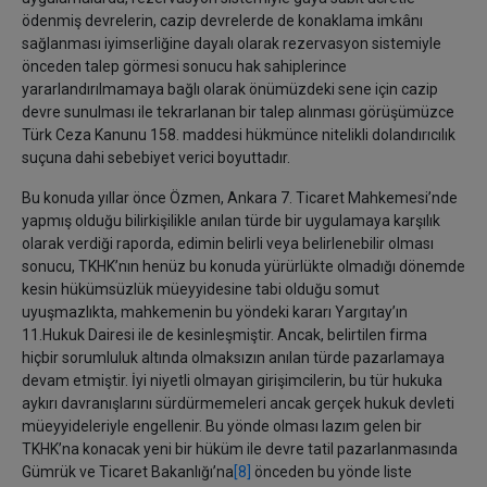
ödenmiş devrelerin, cazip devrelerde de konaklama imkânı
sağlanması iyimserliğine dayalı olarak rezervasyon sistemiyle
önceden talep görmesi sonucu hak sahiplerince
yararlandırılmamaya bağlı olarak önümüzdeki sene için cazip
devre sunulması ile tekrarlanan bir talep alınması görüşümüzce
Türk Ceza Kanunu 158. maddesi hükmünce nitelikli dolandırıcılık
suçuna dahi sebebiyet verici boyuttadır.
Bu konuda yıllar önce Özmen, Ankara 7. Ticaret Mahkemesi’nde
yapmış olduğu bilirkişilikle anılan türde bir uygulamaya karşılık
olarak verdiği raporda, edimin belirli veya belirlenebilir olması
sonucu, TKHK’nın henüz bu konuda yürürlükte olmadığı dönemde
kesin hükümsüzlük müeyyidesine tabi olduğu somut
uyuşmazlıkta, mahkemenin bu yöndeki kararı Yargıtay’ın
11.Hukuk Dairesi ile de kesinleşmiştir. Ancak, belirtilen firma
hiçbir sorumluluk altında olmaksızın anılan türde pazarlamaya
devam etmiştir. İyi niyetli olmayan girişimcilerin, bu tür hukuka
aykırı davranışlarını sürdürmemeleri ancak gerçek hukuk devleti
müeyyideleriyle engellenir. Bu yönde olması lazım gelen bir
TKHK’na konacak yeni bir hüküm ile devre tatil pazarlanmasında
Gümrük ve Ticaret Bakanlığı’na
[8]
önceden bu yönde liste