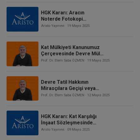
HGK Kararı: Aracın
Noterde Fotokopi
Vekaletname İle Satılması,
Aristo Yayınevi
· 19 Mayıs 2025
Noterin Sorumluluğunun
Doğup Doğmadığı, Araç
Satım Bedelinin Ödendiği
Kat Mülkiyeti Kanunumuz
Çekin Karşılıksız Çıkması,
Çerçevesinde Devre Mülk
Zararla Noterin Kusuru
Uyuşmazlıklarında
Prof. Dr. Etem Saba ÖZMEN
· 19 Mayıs 2025
Arasında İlliyet Bağı
Uygulanacak Hükümlerin
Bulunup Bulunmadığı
Saptanması
Devre Tatil Hakkının
Mirasçılara Geçişi veya
Ölüme Bağlı Tasarruflara
Prof. Dr. Etem Saba ÖZMEN
· 12 Mayıs 2025
Konu Olması
HGK Kararı: Kat Karşılığı
İnşaat Sözleşmesinde
Belirtilenden Başka Bir
Aristo Yayınevi
· 09 Mayıs 2025
Bağımsız Bölümün Tescil