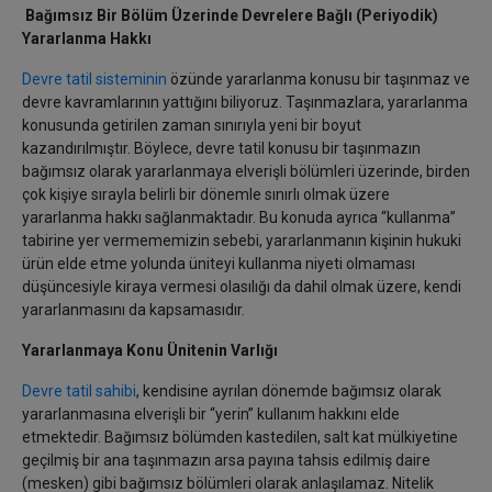
Bağımsız Bir Bölüm Üzerinde Devrelere Bağlı (Periyodik)
Yararlanma Hakkı
Devre tatil sisteminin
özünde yararlanma konusu bir taşınmaz ve
devre kavramlarının yattığını biliyoruz. Taşınmazlara, yararlanma
konusunda getirilen zaman sınırıyla yeni bir boyut
kazandırılmıştır. Böylece, devre tatil konusu bir taşınmazın
bağımsız olarak yararlanmaya elverişli bölümleri üzerinde, birden
çok kişiye sırayla belirli bir dönemle sınırlı olmak üzere
yararlanma hakkı sağlanmaktadır. Bu konuda ayrıca ‘‘kullanma’’
tabirine yer vermememizin sebebi, yararlanmanın kişinin hukuki
ürün elde etme yolunda üniteyi kullanma niyeti olmaması
düşüncesiyle kiraya vermesi olasılığı da dahil olmak üzere, kendi
yararlanmasını da kapsamasıdır.
Yararlanmaya Konu Ünitenin Varlığı
Devre tatil sahibi
, kendisine ayrılan dönemde bağımsız olarak
yararlanmasına elverişli bir ‘‘yerin’’ kullanım hakkını elde
etmektedir. Bağımsız bölümden kastedilen, salt kat mülkiyetine
geçilmiş bir ana taşınmazın arsa payına tahsis edilmiş daire
(mesken) gibi bağımsız bölümleri olarak anlaşılamaz. Nitelik