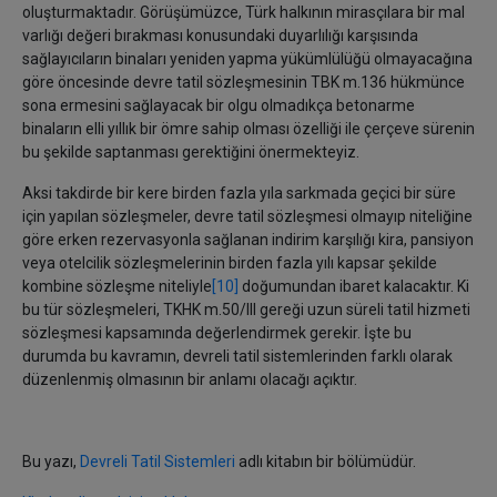
oluşturmaktadır. Görüşümüzce, Türk halkının mirasçılara bir mal
varlığı değeri bırakması konusundaki duyarlılığı karşısında
sağlayıcıların binaları yeniden yapma yükümlülüğü olmayacağına
göre öncesinde devre tatil sözleşmesinin TBK m.136 hükmünce
sona ermesini sağlayacak bir olgu olmadıkça betonarme
binaların elli yıllık bir ömre sahip olması özelliği ile çerçeve sürenin
bu şekilde saptanması gerektiğini önermekteyiz.
Aksi takdirde bir kere birden fazla yıla sarkmada geçici bir süre
için yapılan sözleşmeler, devre tatil sözleşmesi olmayıp niteliğine
göre erken rezervasyonla sağlanan indirim karşılığı kira, pansiyon
veya otelcilik sözleşmelerinin birden fazla yılı kapsar şekilde
kombine sözleşme niteliyle
[10]
doğumundan ibaret kalacaktır. Ki
bu tür sözleşmeleri, TKHK m.50/III gereği uzun süreli tatil hizmeti
sözleşmesi kapsamında değerlendirmek gerekir. İşte bu
durumda bu kavramın, devreli tatil sistemlerinden farklı olarak
düzenlenmiş olmasının bir anlamı olacağı açıktır.
Bu yazı,
Devreli Tatil Sistemleri
adlı kitabın bir bölümüdür.