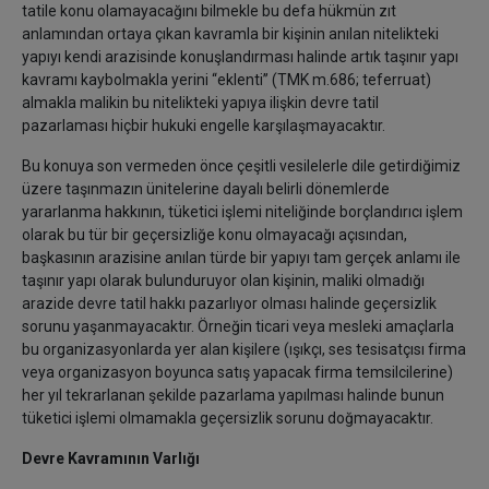
tatile konu olamayacağını bilmekle bu defa hükmün zıt
anlamından ortaya çıkan kavramla bir kişinin anılan nitelikteki
yapıyı kendi arazisinde konuşlandırması halinde artık taşınır yapı
kavramı kaybolmakla yerini ‘‘eklenti’’ (TMK m.686; teferruat)
almakla malikin bu nitelikteki yapıya ilişkin devre tatil
pazarlaması hiçbir hukuki engelle karşılaşmayacaktır.
Bu konuya son vermeden önce çeşitli vesilelerle dile getirdiğimiz
üzere taşınmazın ünitelerine dayalı belirli dönemlerde
yararlanma hakkının, tüketici işlemi niteliğinde borçlandırıcı işlem
olarak bu tür bir geçersizliğe konu olmayacağı açısından,
başkasının arazisine anılan türde bir yapıyı tam gerçek anlamı ile
taşınır yapı olarak bulunduruyor olan kişinin, maliki olmadığı
arazide devre tatil hakkı pazarlıyor olması halinde geçersizlik
sorunu yaşanmayacaktır. Örneğin ticari veya mesleki amaçlarla
bu organizasyonlarda yer alan kişilere (ışıkçı, ses tesisatçısı firma
veya organizasyon boyunca satış yapacak firma temsilcilerine)
her yıl tekrarlanan şekilde pazarlama yapılması halinde bunun
tüketici işlemi olmamakla geçersizlik sorunu doğmayacaktır.
Devre Kavramının Varlığı