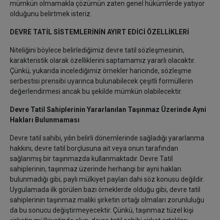
mümkün olmamakla çözümün zaten genel hükümlerde yatıyor
olduğunu belirtmek isteriz.
DEVRE TATİL SİSTEMLERİNİN AYIRT EDİCİ ÖZELLİKLERİ
Niteliğini böylece belirlediğimiz devre tatil sözleşmesinin,
karakteristik olarak özelliklerini saptamamız yararlı olacaktır.
Çünkü, yukarıda incelediğimiz örnekler haricinde, sözleşme
serbestisi prensibi uyarınca bulunabilecek çeşitli formüllerin
değerlendirmesi ancak bu şekilde mümkün olabilecektir.
Devre Tatil Sahiplerinin Yararlanılan Taşınmaz Üzerinde Ayni
Hakları Bulunmaması
Devre tatil sahibi, yılın belirli dönemlerinde sağladığı yararlanma
hakkını, devre tatil borçlusuna ait veya onun tarafından
sağlanmış bir taşınmazda kullanmaktadır. Devre Tatil
sahiplerinin, taşınmaz üzerinde herhangi bir ayni hakları
bulunmadığı gibi, paylı mülkiyet payları dahi söz konusu değildir.
Uygulamada ilk görülen bazı örneklerde olduğu gibi, devre tatil
sahiplerinin taşınmaz maliki şirketin ortağı olmaları zorunluluğu
da bu sonucu değiştirmeyecektir. Çünkü, taşınmaz tüzel kişi