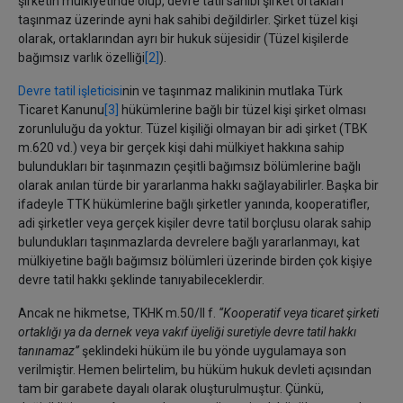
şirketin mülkiyetinde olup, devre tatil sahibi şirket ortakları
taşınmaz üzerinde ayni hak sahibi değildirler. Şirket tüzel kişi
olarak, ortaklarından ayrı bir hukuk süjesidir (Tüzel kişilerde
bağımsız varlık özelliği
[2]
).
Devre tatil işleticisi
nin ve taşınmaz malikinin mutlaka Türk
Ticaret Kanunu
[3]
hükümlerine bağlı bir tüzel kişi şirket olması
zorunluluğu da yoktur. Tüzel kişiliği olmayan bir adi şirket (TBK
m.620 vd.) veya bir gerçek kişi dahi mülkiyet hakkına sahip
bulundukları bir taşınmazın çeşitli bağımsız bölümlerine bağlı
olarak anılan türde bir yararlanma hakkı sağlayabilirler. Başka bir
ifadeyle TTK hükümlerine bağlı şirketler yanında, kooperatifler,
adi şirketler veya gerçek kişiler devre tatil borçlusu olarak sahip
bulundukları taşınmazlarda devrelere bağlı yararlanmayı, kat
mülkiyetine bağlı bağımsız bölümleri üzerinde birden çok kişiye
devre tatil hakkı şeklinde tanıyabileceklerdir.
Ancak ne hikmetse, TKHK m.50/II f.
‘‘Kooperatif veya ticaret şirketi
ortaklığı ya da dernek veya vakıf üyeliği suretiyle devre tatil hakkı
tanınamaz’’
şeklindeki hüküm ile bu yönde uygulamaya son
verilmiştir. Hemen belirtelim, bu hüküm hukuk devleti açısından
tam bir garabete dayalı olarak oluşturulmuştur. Çünkü,