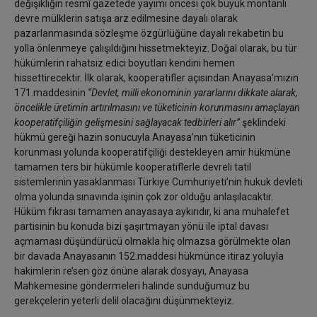
değişikliğin resmî gazetede yayımı öncesi çok büyük montanlı
devre mülklerin satışa arz edilmesine dayalı olarak
pazarlanmasında sözleşme özgürlüğüne dayalı rekabetin bu
yolla önlenmeye çalışıldığını hissetmekteyiz. Doğal olarak, bu tür
hükümlerin rahatsız edici boyutları kendini hemen
hissettirecektir. İlk olarak, kooperatifler açısından Anayasa’mızın
171.maddesinin
‘‘Devlet, milli ekonominin yararlarını dikkate alarak,
öncelikle üretimin artırılmasını ve tüketicinin korunmasını amaçlayan
kooperatifçiliğin gelişmesini sağlayacak tedbirleri alır’’
şeklindeki
hükmü gereği hazin sonucuyla Anayasa’nın tüketicinin
korunması yolunda kooperatifçiliği destekleyen amir hükmüne
tamamen ters bir hükümle kooperatiflerle devreli tatil
sistemlerinin yasaklanması Türkiye Cumhuriyeti’nin hukuk devleti
olma yolunda sınavında işinin çok zor olduğu anlaşılacaktır.
Hüküm fıkrası tamamen anayasaya aykırıdır, ki ana muhalefet
partisinin bu konuda bizi şaşırtmayan yönü ile iptal davası
açmaması düşündürücü olmakla hiç olmazsa görülmekte olan
bir davada Anayasanın 152.maddesi hükmünce itiraz yoluyla
hakimlerin re’sen göz önüne alarak dosyayı, Anayasa
Mahkemesine göndermeleri halinde sunduğumuz bu
gerekçelerin yeterli delil olacağını düşünmekteyiz.