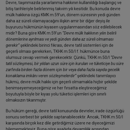
Devre, taşınmazda yararlanma hakkının kullanıldığı başlangıç ve
bitiş tarihleriyle belirlenmiş takvim yılı kesitidir. Bu konuda devre
mülk hakkına özgü KMK m.59’un, dönem süresinin yedi günden
daha az süreli olamayacağını ilişkin amir bir diğer deyiş ile
buyurucu hükmünün kıyasen uygulanmasından söz edilebilecek
midir? Buna göre KMK m.59’un
‘‘Devre mülk hakkının yılın belirli
dönemlerine ayrılması ve yedi günden daha az süreli olmaması
gerekir’’
şeklindeki birinci fıkrası, devre tatil sistemleri için de
geçerli olması gerekirken, TKHK m.50/I f. hükmünce buna
olumsuz cevap vermek gerekecektir. Çünkü, TKHK m.50/I
‘‘Devre
tatil sözleşmesi, bir yıldan uzun süre için kurulan ve tüketiciye bu süre
zarfında birden fazla dönem için bir veya daha fazla sayıda gecelik
konaklama imkânı veren sözleşmelerdir’’
şeklindeki tanımlayıcı
hükmü, devre mülk hakkı için geçerli olmamakla hiçbir şekilde
benimseyemeyeceğimiz ve her fırsatta eleştireceğimiz
boyutuyla böyle bir kıyas yolu tüketici işlemleri için sınırlı
olmaksızın tıkanmıştır.
Bu hüküm gereği, devre tatil konusunda devreler, irade özgürlüğü
sonucu serbest bir şekilde saptanabilecektir. Ancak, TKHK m.50/I
karşısında birçok kez dile getirdiğimiz üzere ne diyeceğimizi
bilememekteyiz. Buna göre aşağıda devamlılık açısından