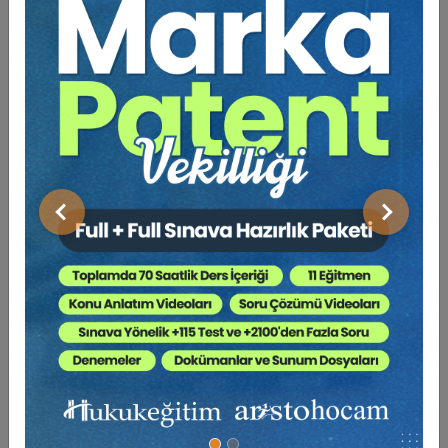
getirilmemişse, süresiz/düzenli/aralıklı edim söz konusudur
[6]
.
Kazanılmış hakka dayalı olarak, süre sınırlaması ile devre tatil,
çerçeve süre niteliğinde bir vadeye bağlanmaksızın pazarlanmış
olabilmektedir. Bu durumda devre tatil sahibi ve onun mirasçıları
TBK m.136 hükmünce yararlanmaya konu ünitelerden, objektif
imkânsızlık olmadığı ve de sağlayıcı tüzel kişiliğin varlığı süresince
yararlanma hakkını kullanabilmektedir.
Devre tatil konusunda, TKHK’nın iki gecelik ve iki yıllık süren
sistemlere ilişkin güya sınırlama getirdiğini düşünen çözümden
uzak hükmü yerine hukuki yararın korunması gereken bir husus
Önceki
Sonraki
da sabit devreli olmayan devre tatil sistemleridir. Anacağımız bu
tür uygulamalarda devrelerin rezervasyon sistemi ile önceden
talep sırasına göre belirlenmesine dayalı sistemler de
oluşturulmuştur. Özmen’in, uydurma isimler olarak bulduğu
flooting weeks, flexable weeks gibi isimler altında pazarlamada,
haftalık satışa dayalı olarak ünite sayısı ve takvim yılı kesitine
bağlı olarak belirli olan sayının çok üstünde satış yapıldığı
görülmektedir. Bu hallerde ünite/hafta sayısının belirliliğine
rağmen hak sahibinin bu sayının üstünde olması sonucu ortada
geçersiz bir sözleşme ilişkisi varlığı kesindir. Tercihe konu
haftaların rezervasyonlarının erken tükendiği gerekçesi ile tercih