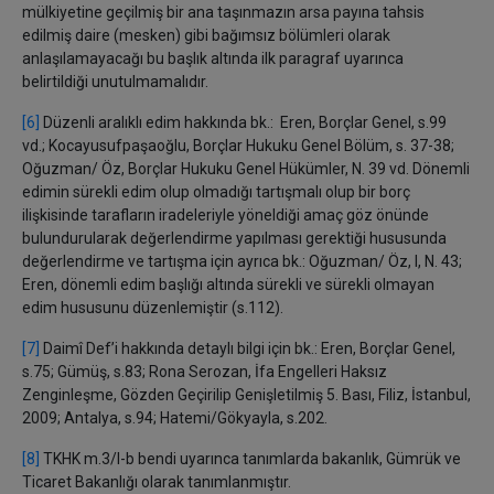
mülkiyetine geçilmiş bir ana taşınmazın arsa payına tahsis
edilmiş daire (mesken) gibi bağımsız bölümleri olarak
anlaşılamayacağı bu başlık altında ilk paragraf uyarınca
belirtildiği unutulmamalıdır.
[6]
Düzenli aralıklı edim hakkında bk.: Eren, Borçlar Genel, s.99
vd.; Kocayusufpaşaoğlu, Borçlar Hukuku Genel Bölüm, s. 37-38;
Oğuzman/ Öz, Borçlar Hukuku Genel Hükümler, N. 39 vd. Dönemli
edimin sürekli edim olup olmadığı tartışmalı olup bir borç
ilişkisinde tarafların iradeleriyle yöneldiği amaç göz önünde
bulundurularak değerlendirme yapılması gerektiği hususunda
değerlendirme ve tartışma için ayrıca bk.: Oğuzman/ Öz, I, N. 43;
Eren, dönemli edim başlığı altında sürekli ve sürekli olmayan
edim hususunu düzenlemiştir (s.112).
[7]
Daimî Def’i hakkında detaylı bilgi için bk.:
Eren, Borçlar Genel,
s.75; Gümüş, s.83;
Rona Serozan, İfa Engelleri Haksız
Zenginleşme, Gözden Geçirilip Genişletilmiş 5. Bası, Filiz, İstanbul,
2009
; Antalya, s.94; Hatemi/Gökyayla, s.202.
[8]
TKHK m.3/I-b bendi uyarınca tanımlarda bakanlık, Gümrük ve
Ticaret Bakanlığı olarak tanımlanmıştır.