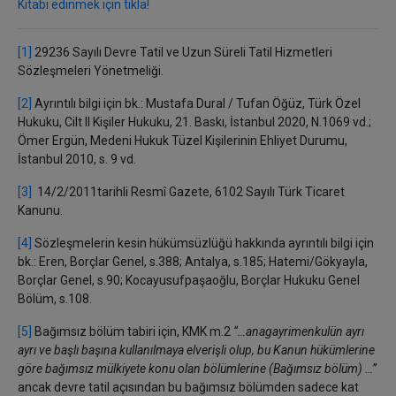
Kitabı edinmek için tıkla!
[1]
29236 Sayılı Devre Tatil ve Uzun Süreli Tatil Hizmetleri
Sözleşmeleri Yönetmeliği.
[2]
Ayrıntılı bilgi için bk.:
Mustafa Dural / Tufan Öğüz, Türk Özel
Hukuku, Cilt II Kişiler Hukuku, 21. Baskı, İstanbul 2020, N.1069 vd.;
Ömer Ergün, Medeni Hukuk Tüzel Kişilerinin Ehliyet Durumu,
İstanbul 2010,
s. 9 vd.
[3]
14/2/2011tarihli Resmî Gazete, 6102 Sayılı Türk Ticaret
Kanunu.
[4]
Sözleşmelerin kesin hükümsüzlüğü hakkında ayrıntılı bilgi için
bk.: Eren, Borçlar Genel, s.388; Antalya, s.185; Hatemi/Gökyayla,
Borçlar Genel, s.90; Kocayusufpaşaoğlu, Borçlar Hukuku Genel
Bölüm, s.108.
[5]
Bağımsız bölüm tabiri için, KMK m.2
‘‘…anagayrimenkulün ayrı
ayrı ve başlı başına kullanılmaya elverişli olup, bu Kanun hükümlerine
göre bağımsız mülkiyete konu olan bölümlerine (Bağımsız bölüm) …’’
ancak devre tatil açısından bu bağımsız bölümden sadece kat