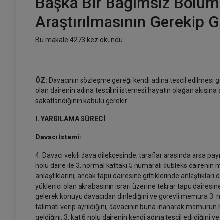
Başka Bir Bağımsız Bölümün
Araştırılmasının Gerekip 
Bu makale 4273 kez okundu.
ÖZ:
Davacının sözleşme gereği kendi adına tescil edilmesi g
olan dairenin adına tescilini istemesi hayatın olağan akışına a
sakatlandığının kabulü gerekir.
I. YARGILAMA SÜRECİ
Davacı İstemi:
4. Davacı vekili dava dilekçesinde; taraflar arasında arsa pay
nolu daire ile 3. normal kattaki 5 numaralı dubleks dairenin 
anlaştıklarını, ancak tapu dairesine gittiklerinde anlaştıkları 
yüklenici olan akrabasının ısrarı üzerine tekrar tapu daires
gelerek konuyu davacıdan dinlediğini ve görevli memura 3. nor
talimatı verip ayrıldığını, davacının buna inanarak memurun ha
geldiğini, 3. kat 6 nolu dairenin kendi adına tescil edildiğini