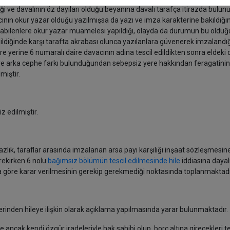
i ve davalının öz dayıları olduğu beyanına davalı tarafça itirazda bulun
ının okur yazar olduğu yazılmışsa da yazı ve imza karakterine bakıldığın
zabilenlere okur yazar muamelesi yapıldığı, olayda da durumun bu oldu
edildiğinde karşı tarafta akrabası olunca yazılanlara güvenerek imzalandı
re yerine 6 numaralı daire davacının adına tescil edildikten sonra eldeki 
 ve arka cephe farkı bulunduğundan sebepsiz yere hakkından feragatinin
miştir.
z edilmiştir.
ık, taraflar arasında imzalanan arsa payı karşılığı inşaat sözleşmesine
rekirken 6 nolu
bağımsız bölümün tescil edilmesinde hile
iddiasına dayal
a göre karar verilmesinin gerekip gerekmediği noktasında toplanmaktadı
rinden hileye ilişkin olarak açıklama yapılmasında yarar bulunmaktadır.
e ancak kendi özgür iradeleriyle hak sahibi olup, borç altına girecekleri t