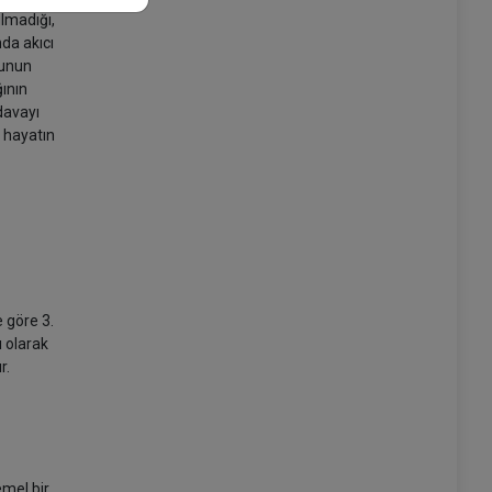
ulmadığı,
da akıcı
ğunun
ğının
davayı
 hayatın
 göre 3.
ı olarak
r.
emel bir