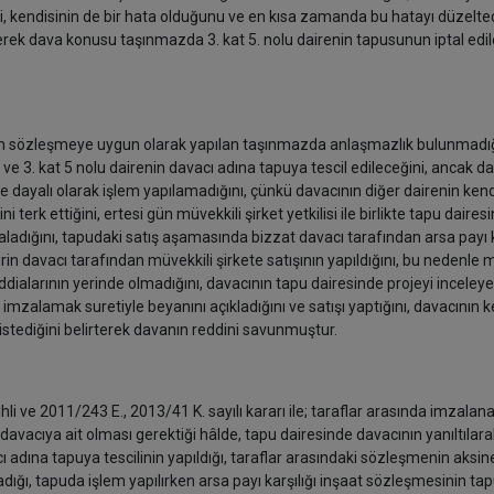
ğini, kendisinin de bir hata olduğunu ve en kısa zamanda bu hatayı düzelte
rerek dava konusu taşınmazda 3. kat 5. nolu dairenin tapusunun iptal edi
ından sözleşmeye uygun olarak yapılan taşınmazda anlaşmazlık bulunmadığ
ve 3. kat 5 nolu dairenin davacı adına tapuya tescil edileceğini, ancak d
 dayalı olarak işlem yapılamadığını, çünkü davacının diğer dairenin ken
ni terk ettiğini, ertesi gün müvekkili şirket yetkilisi ile birlikte tapu daire
ladığını, tapudaki satış aşamasında bizzat davacı tarafından arsa payı k
 davacı tarafından müvekkili şirkete satışının yapıldığını, bu nedenle m
ddialarının yerinde olmadığını, davacının tapu dairesinde projeyi inceley
 imzalamak suretiyle beyanını açıkladığını ve satışı yaptığını, davacının k
ni istediğini belirterek davanın reddini savunmuştur.
li ve 2011/243 E., 2013/41 K. sayılı kararı ile; taraflar arasında imzalan
 davacıya ait olması gerektiği hâlde, tapu dairesinde davacının yanıltılara
adına tapuya tescilinin yapıldığı, taraflar arasındaki sözleşmenin aksin
madığı, tapuda işlem yapılırken arsa payı karşılığı inşaat sözleşmesinin ta