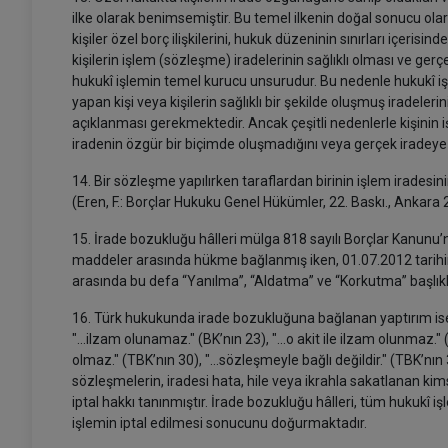
ilke olarak benimsemiştir. Bu temel ilkenin doğal sonucu ola
kişiler özel borç ilişkilerini, hukuk düzeninin sınırları içe
kişilerin işlem (sözleşme) iradelerinin sağlıklı olması ve ger
hukukî işlemin temel kurucu unsurudur. Bu nedenle hukukî iş
yapan kişi veya kişilerin sağlıklı bir şekilde oluşmuş iradele
açıklanması gerekmektedir. Ancak çeşitli nedenlerle kişinin 
iradenin özgür bir biçimde oluşmadığını veya gerçek iradeye 
14. Bir sözleşme yapılırken taraflardan birinin işlem irades
(Eren, F.: Borçlar Hukuku Genel Hükümler, 22. Baskı., Ankara 2
15. İrade bozukluğu hâlleri mülga 818 sayılı Borçlar Kanunu’nda
maddeler arasında hükme bağlanmış iken, 01.07.2012 tarihin
arasında bu defa “Yanılma”, “Aldatma” ve “Korkutma” başlıkl
16. Türk hukukunda irade bozukluğuna bağlanan yaptırım ise 
"...ilzam olunamaz." (BK’nın 23), "...o akit ile ilzam olunmaz."
olmaz." (TBK’nın 30), "...sözleşmeyle bağlı değildir." (TBK’nı
sözleşmelerin, iradesi hata, hile veya ikrahla sakatlanan kim
iptal hakkı tanınmıştır. İrade bozukluğu hâlleri, tüm hukukî
işlemin iptal edilmesi sonucunu doğurmaktadır.