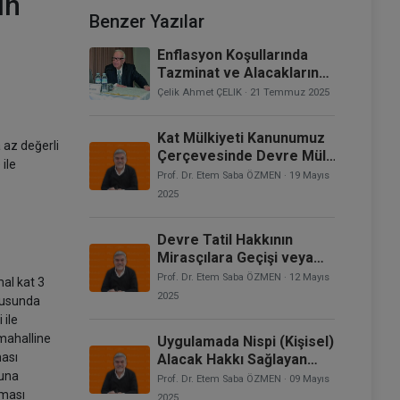
ın
Benzer Yazılar
Enflasyon Koşullarında
Tazminat ve Alacakların
Değerlendirilmesi
Çelik Ahmet ÇELIK
· 21 Temmuz 2025
Kat Mülkiyeti Kanunumuz
 az değerli
Çerçevesinde Devre Mülk
 ile
Uyuşmazlıklarında
Prof. Dr. Etem Saba ÖZMEN
· 19 Mayıs
Uygulanacak Hükümlerin
2025
Saptanması
Devre Tatil Hakkının
Mirasçılara Geçişi veya
Ölüme Bağlı Tasarruflara
Prof. Dr. Etem Saba ÖZMEN
· 12 Mayıs
mal kat 3
Konu Olması
2025
onusunda
 ile
 mahalline
Uygulamada Nispi (Kişisel)
ması
Alacak Hakkı Sağlayan
nuna
Sistemler: Devre Tatil
Prof. Dr. Etem Saba ÖZMEN
· 09 Mayıs
Hakkı
zması
2025