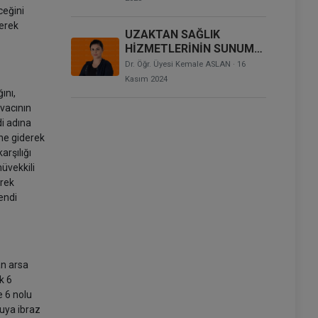
ceğini
lerek
UZAKTAN SAĞLIK
HİZMETLERİNİN SUNUMU
HAKKINDA YÖNETMELİĞE
Dr. Öğr. Üyesi Kemale ASLAN
· 16
DAİR HUKUKİ
Kasım 2024
DEĞERLENDİRMELER
ını,
avacının
di adına
sine giderek
arşılığı
üvekkili
erek
endi
an arsa
k 6
e 6 nolu
puya ibraz