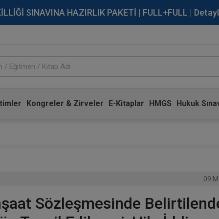
İĞİ SINAVINA HAZIRLIK PAKETİ | FULL+FULL | Detaylı Bi
timler
Kongreler & Zirveler
E-Kitaplar
HMGS
Hukuk Sınav
09 M
İnşaat Sözleşmesinde Belirtilen