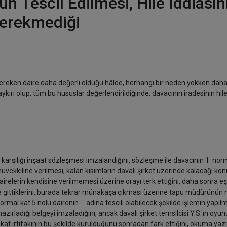
 Tescil Edilmesi, Hile İddiasın
Gerekmediği
ereken daire daha değerli olduğu hâlde, herhangi bir neden yokken daha
ykırı olup, tüm bu hususlar değerlendirildiğinde, davacının iradesinin hile
ı karşılığı inşaat sözleşmesi imzalandığını, sözleşme ile davacının 1. nor
müvekkiline verilmesi, kalan kısımların davalı şirket üzerinde kalacağı k
dairelerin kendisine verilmemesi üzerine orayı terk ettiğini, daha sonra eşi
ine gittiklerini, burada tekrar münakaşa çıkması üzerine tapu müdürünün
mal kat 5 nolu dairenin ... adına tescili olabilecek şekilde işlemin yapıl
zırladığı belgeyi imzaladığını, ancak davalı şirket temsilcisi Y.S.'ın oyu
 ve kat irtifakının bu şekilde kurulduğunu sonradan fark ettiğini, okuma ya