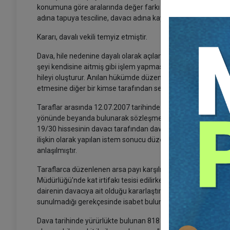
konumuna göre aralarında değer farkı da bulunduğu gerekçesi
adına tapuya tesciline, davacı adına kayıtlı 6 no'lu bağımsız b
Kararı, davalı vekili temyiz etmiştir.
Dava, hile nedenine dayalı olarak açılan tapu iptali ve tescil
şeyi kendisine aitmiş gibi işlem yapması, trampaya kalkışma
hileyi oluşturur. Anılan hükümde düzenlenen hile, bir kimse
etmesine diğer bir kimse tarafından sebebiyet verilmesidir.
Taraflar arasında 12.07.2007 tarihinde noter huzurunda düze
yönünde beyanda bulunarak sözleşmeyi imzaladığı, sözleşme
19/30 hissesinin davacı tarafından davalı yükleniciye devrine i
ilişkin olarak yapılan istem sonucu düzenlenen resmi senette,
anlaşılmıştır.
Taraflarca düzenlenen arsa payı karşılığı inşaat sözleşmesin
Müdürlüğü'nde kat irtifakı tesisi edilirken tarafların iste
dairenin davacıya ait olduğu kararlaştırılmış olduğundan, 
sunulmadığı gerekçesinde isabet bulunmamaktadır.
Dava tarihinde yürürlükte bulunan 818 sayılı BK'nın 28. madde