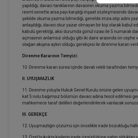
yapıldığı, davacı tanıklarının davacının okuma yazma bilmediğ
resmî senette arsa payı karşılığı inşaat sözleşmesinde davac
şekilde okuma yazma bilmediği, genelde imza atıp adını ya
anlaşıldığı, davacı okur yazar olmayan bir kişi olarak kabul 
kabulü gerektiği, aksi durumda gönül rızası ile 5 numaralı dai
açmasının anlamsız olduğu gibi iki daire arasında ön cephe
olağan akışına aykırı olduğu gerekçesi ile direnme kararı veril
Direnme Kararının Temyizi:
10. Direnme kararı süresi içinde davalı vekili tarafından temyi
II. UYUŞMAZLIK
11. Direnme yoluyla Hukuk Genel Kurulu önüne gelen uyuşmazl
kat 5 nolu bağımsız bölümün davacı adına tescil edilmesi ge
mahkemece taraf delilleri değerlendirilerek varılacak sonuc
III. GEREKÇE
12. Uyuşmazlığın çözümü için öncelikle irade bozukluğu hâlle
13. Özel hukukta kişilerin irade özgürlüğüne sahip oldukları v