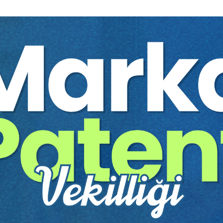
yle, davanın kabulü ile 5 no'lu bağımsız bölümün tapu kaydının iptali il
ölümün tapu kaydının iptali ile davalı adına tapuya tesciline karar verilmiş
 istemine ilişkindir. Kuşkusuz bir kimsenin gerçek anlamda kendisine ait o
sı ve şeklen bu işlemleri gerçekleştirmesi BK'nın 28. maddesinde ifadesi
nin gerçek durumunu bilmesi halinde kabul etmiyecek olduğu bir şeyi kab
nlenen arsa payı karşılığı inşaat sözleşmesinde, davacının okur yazar 
den sonra tapu dairesinde gerçekleştirilen 30.09.2010 tarihinde taşı
lişkin resmi senet ile yine her iki tarafça taşınmaz üzerinde kat irtifakı 
 davacının kendisi tarafından yazıldığını kabul ettiği "okudum" şerhini i
de, 5 numaralı dubleks dairenin davacıya ait olduğu kararlaştırılmış ise 
mi doğrultusunda düzenlenen resmi senette sözleşmenin aksine 6 numaralı
düzenlenen bu resmi belge karşısında mahkemenin sözleşmenin aksine yaz
sinde "diğer tarafın hilesiyle akit icrasına mecbur olan tarafın hatası es