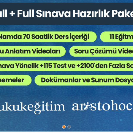
 ve 31. maddesinde hilenin anlaşıldığı tarihten itibaren bir senenin geçm
dayalı bir davanın dinlenebilmesi için ileri sürülen vakıaların hile olarak k
 gereklidir. YHGK'nın 15.12.2004 tarih ve 14-558 E, 4-722 K; 09.02.2005 ta
arak bir kimseyi irade beyanında bulunmaya, özellikle sözleşme yapmaya s
 olan hatalı bir kanıyı koruma yahut devamını sağlamak şeklinde tanımla
ğı halinde aldatılan taraf, hakkını kullanmak suretiyle hukuki ilişkiyi geçm
ptal hakkının kullanılması da hiçbir şekle bağlı değildir. Hilenin öğrenildiği t
neltilecek bir irade açıklaması, def'i yahut dava yoluyla bu hak kullanılabi
okuma yazma bilmemesinden faydalanılarak hatalı irade beyanına yöneltil
nı, yanıltılan iradesinin fesada uğratıldığı iddiasında bulunulduğuna göre,
ilir.
indeki bir yıllık hak düşürücü sürede açıldığı da gözetilerek, davacın
ama yükümlülüğü altında olduğunun kabulü ile tüm delilleri değerlendiril
sonuç çerçevesinde karar verilmesi gerekirken, yanılgılı gerekçeyle yazılı
uştur.
i ve 2014/470 E., 2015/60 K. sayılı kararı ile; önceki gerekçeler yanında 
edilmediği hâlde tapuda sözleşmeye aykırı kat irtifakı kurularak tescil 