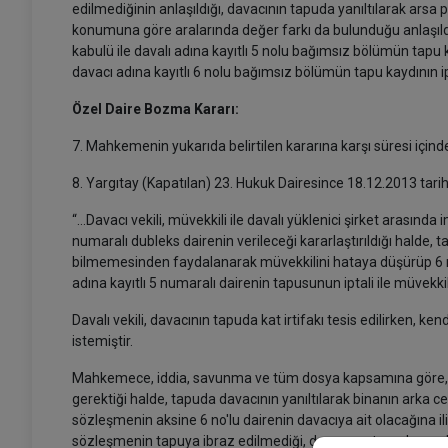
edilmediğinin anlaşıldığı, davacının tapuda yanıltılarak arsa
konumuna göre aralarında değer farkı da bulunduğu anlaşıldığ
kabulü ile davalı adına kayıtlı 5 nolu bağımsız bölümün tapu
davacı adına kayıtlı 6 nolu bağımsız bölümün tapu kaydının ipta
Özel Daire Bozma Kararı:
7. Mahkemenin yukarıda belirtilen kararına karşı süresi için
8. Yargıtay (Kapatılan) 23. Hukuk Dairesince 18.12.2013 tarihl
“…Davacı vekili, müvekkili ile davalı yüklenici şirket arasınd
numaralı dubleks dairenin verileceği kararlaştırıldığı halde, 
bilmemesinden faydalanarak müvekkilini hataya düşürüp 6 numa
adına kayıtlı 5 numaralı dairenin tapusunun iptali ile müvekkili
Davalı vekili, davacının tapuda kat irtifakı tesis edilirken, ken
istemiştir.
Mahkemece, iddia, savunma ve tüm dosya kapsamına göre, tar
gerektiği halde, tapuda davacının yanıltılarak binanın arka ce
sözleşmenin aksine 6 no'lu dairenin davacıya ait olacağına il
sözleşmenin tapuya ibraz edilmediği, davacının tapuda yanı