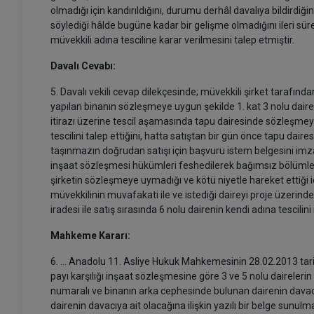
olmadığı için kandırıldığını, durumu derhâl davalıya bildirdi
söylediği hâlde bugüne kadar bir gelişme olmadığını ileri sü
müvekkili adına tesciline karar verilmesini talep etmiştir.
Davalı Cevabı:
5. Davalı vekili cevap dilekçesinde; müvekkili şirket taraf
yapılan binanın sözleşmeye uygun şekilde 1. kat 3 nolu daire 
itirazı üzerine tescil aşamasında tapu dairesinde sözleşmeye
tescilini talep ettiğini, hatta satıştan bir gün önce tapu dairesi
taşınmazın doğrudan satışı için başvuru istem belgesini imza
inşaat sözleşmesi hükümleri feshedilerek bağımsız bölümlerin
şirketin sözleşmeye uymadığı ve kötü niyetle hareket ettiği i
müvekkilinin muvafakati ile ve istediği daireyi proje üzerinde
iradesi ile satış sırasında 6 nolu dairenin kendi adına tescili
Mahkeme Kararı:
6. ... Anadolu 11. Asliye Hukuk Mahkemesinin 28.02.2013 tarih
payı karşılığı inşaat sözleşmesine göre 3 ve 5 nolu dairelerin
numaralı ve binanın arka cephesinde bulunan dairenin davacı 
dairenin davacıya ait olacağına ilişkin yazılı bir belge sunul