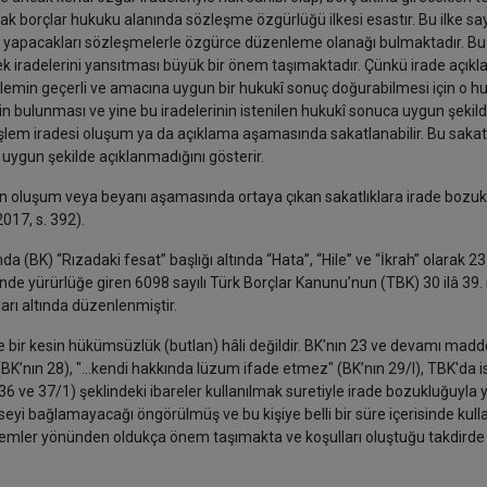
rak borçlar hukuku alanında sözleşme özgürlüğü ilkesi esastır. Bu ilke s
risinde yapacakları sözleşmelerle özgürce düzenleme olanağı bulmaktadır. 
çek iradelerini yansıtması büyük bir önem taşımaktadır. Çünkü irade açıkla
lemin geçerli ve amacına uygun bir hukukî sonuç doğurabilmesi için o hu
rinin bulunması ve yine bu iradelerinin istenilen hukukî sonuca uygun şekil
işlem iradesi oluşum ya da açıklama aşamasında sakatlanabilir. Bu sakatl
uygun şekilde açıklanmadığını gösterir.
inin oluşum veya beyanı aşamasında ortaya çıkan sakatlıklara irade bozuk
017, s. 392).
 (BK) “Rızadaki fesat” başlığı altında “Hata”, “Hile” ve “İkrah” olarak 23 
de yürürlüğe giren 6098 sayılı Türk Borçlar Kanunu’nun (TBK) 30 ilâ 39.
arı altında düzenlenmiştir.
bir kesin hükümsüzlük (butlan) hâli değildir. BK'nın 23 ve devamı madd
 (BK’nın 28), "...kendi hakkında lüzum ifade etmez" (BK’nın 29/I), TBK'da ise
n 36 ve 37/1) şeklindeki ibareler kullanılmak suretiyle irade bozukluğuyla 
seyi bağlamayacağı öngörülmüş ve bu kişiye belli bir süre içerisinde kull
 işlemler yönünden oldukça önem taşımakta ve koşulları oluştuğu takdirde