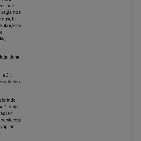
ayesinde
Bu bağlamda
ması, bir
kukî işlemi
de
ık,
luğu denir
ila 31.
 maddeleri
elerinde
 "...bağlı
yapılan
anabileceği
 yapılan