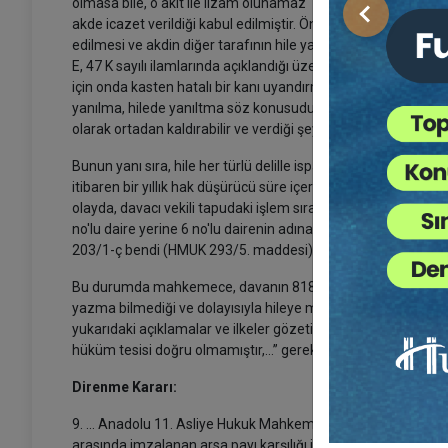
olmasa bile, o akit ile ilzam olunamaz" hükmüne yer verilmiş
Önceki
akde icazet verildiği kabul edilmiştir. Öncelikle hile nedenine 
edilmesi ve akdin diğer tarafının hile yaptığının ispatlanması
E, 47 K sayılı ilamlarında açıklandığı üzere; hile, genel ol
için onda kasten hatalı bir kanı uyandırmak veya esasen var
yanılma, hilede yanıltma söz konusudur. Hile koşullarının varlı
olarak ortadan kaldırabilir ve verdiği şeyi geri isteyebilir.
Bunun yanı sıra, hile her türlü delille ispat edilebileceği gibi i
itibaren bir yıllık hak düşürücü süre içerisinde karşı tarafa yö
olayda, davacı vekili tapudaki işlem sırasında müvekkilinin 
no'lu daire yerine 6 no'lu dairenin adına tescilinin sağlandığı
203/1-ç bendi (HMUK 293/5. maddesi) uyarınca tanık dinleteb
Bu durumda mahkemece, davanın 818 sayılı BK'nın 31. maddes
yazma bilmediği ve dolayısıyla hileye maruz kaldığını kanıtl
yukarıdaki açıklamalar ve ilkeler gözetilmek suretiyle uygun 
hüküm tesisi doğru olmamıştır,…” gerekçesiyle karar bozulm
Direnme Kararı:
9. ... Anadolu 11. Asliye Hukuk Mahkemesinin 19.02.2015 tarihl
arasında imzalanan arsa payı karşılığı inşaat sözleşmesi fesh