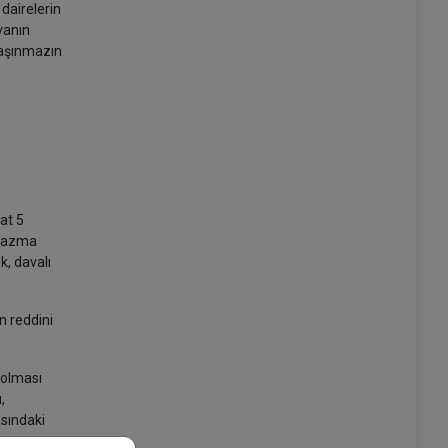
dairelerin
vanın
 taşınmazın
kat 5
a yazma
k, davalı
ın reddini
 olması
,
asındaki