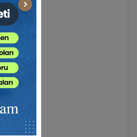
esiyle
Sonraki
abul
rih ve 1-7
evk etmek
nır. Hatada
işe etkili
arihten
lir. Somut
diğini, 5
 HMK
ın okuma
mek ve
 şekilde
taraflar
işlemi