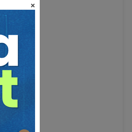
×
e davacı
tir.
lmayan bir
ni bulan
ul
olduğu
nmazın
tesisine
mzaladığı
de, Tapu
 dubleks
ılı belge
aslı