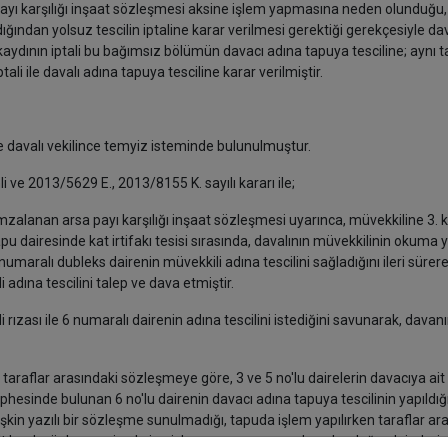
 payı karşılığı inşaat sözleşmesi aksine işlem yapmasına neden olunduğu, 
ından yolsuz tescilin iptaline karar verilmesi gerektiği gerekçesiyle da
 kaydının iptali bu bağımsız bölümün davacı adına tapuya tesciline; aynı
li ile davalı adına tapuya tesciline karar verilmiştir.
de davalı vekilince temyiz isteminde bulunulmuştur.
i ve 2013/5629 E., 2013/8155 K. sayılı kararı ile;
a imzalanan arsa payı karşılığı inşaat sözleşmesi uyarınca, müvekkiline 3. 
tapu dairesinde kat irtifakı tesisi sırasında, davalının müvekkilinin okum
ralı dubleks dairenin müvekkili adına tescilini sağladığını ileri sürere
 adına tescilini talep ve dava etmiştir.
di rızası ile 6 numaralı dairenin adına tescilini istediğini savunarak, davan
aflar arasındaki sözleşmeye göre, 3 ve 5 no'lu dairelerin davacıya ait
phesinde bulunan 6 no'lu dairenin davacı adına tapuya tescilinin yapıldığı
işkin yazılı bir sözleşme sunulmadığı, tapuda işlem yapılırken taraflar ar
ltılarak sözleşmenin aksine işlem yapmasına neden olunduğu, dairelerin