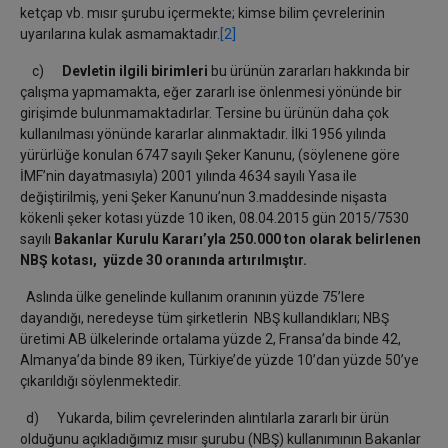
ketçap vb. mısır şurubu içermekte; kimse bilim çevrelerinin
uyarılarına kulak asmamaktadır.
[2]
c)
Devletin ilgili birimleri
bu ürünün zararları hakkında bir
çalışma yapmamakta, eğer zararlı ise önlenmesi yönünde bir
girişimde bulunmamaktadırlar. Tersine bu ürünün daha çok
kullanılması yönünde kararlar alınmaktadır. İlki 1956 yılında
yürürlüğe konulan 6747 sayılı Şeker Kanunu, (söylenene göre
İMF’nin dayatmasıyla) 2001 yılında 4634 sayılı Yasa ile
değiştirilmiş, yeni Şeker Kanunu’nun 3.maddesinde nişasta
kökenli şeker kotası yüzde 10 iken, 08.04.2015 gün 2015/7530
sayılı
Bakanlar Kurulu Kararı’yla 250.000 ton olarak belirlenen
NBŞ kotası, yüzde 30 oranında artırılmıştır.
Aslında ülke genelinde kullanım oranının yüzde 75’lere
dayandığı, neredeyse tüm şirketlerin NBŞ kullandıkları; NBŞ
üretimi AB ülkelerinde ortalama yüzde 2, Fransa’da binde 42,
Almanya’da binde 89 iken, Türkiye’de yüzde 10’dan yüzde 50’ye
çıkarıldığı söylenmektedir.
d) Yukarda, bilim çevrelerinden alıntılarla zararlı bir ürün
olduğunu açıkladığımız mısır şurubu (NBŞ) kullanımının Bakanlar