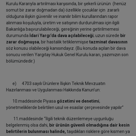
Kurulu Kararıyla artırılması karşısında, bir şekerli ürünün (henüz
somut bir zarar doğmadan da) özellikle çocuklar için zararlı
olduğuna ilişkin güvenilir ve inanılır bilim kurullarından rapor
alınması koşuluyla, üretim ve satışının durdurulması için ilgili
Bakanlığa başvurulabileceği, gereğinin yerine getirilmemesi
durumunda
İdari Yargı’da dava açılabileceği
; uzun sürede
bir
zarar doğmuşsa
, bir hastalık tetiklenmişse
tazminat davasının
söz konusu olabileceği kanısındayız. (Bu konuda açılan bir dava
sonucu verilen Yargıtay Hukuk Genel Kurulu kararı, yazımızın son
bölümündedir.)
e) 4703 sayılı Ürünlere İlişkin Teknik Mevzuatın
Hazırlanması ve Uygulanması Hakkında Kanun’un:
10.maddesinde Piyasa
gözetimi ve denetimi
,
yönetmeliklerde belirtilen usul ve esaslar çerçevesinde yapılır”
11.maddesinde “İlgili teknik düzenlemeye uygunluğu
belgelenmiş olsa dahi,
bir ürünün güvenli olmadığına dair kesin
belirtilerin bulunması halinde,
taşıdıkları risklere göre kısmen ya