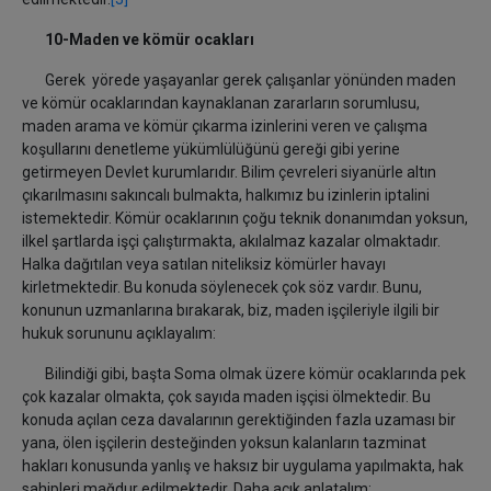
10-Maden ve kömür ocakları
Gerek yörede yaşayanlar gerek çalışanlar yönünden maden
ve kömür ocaklarından kaynaklanan zararların sorumlusu,
maden arama ve kömür çıkarma izinlerini veren ve çalışma
koşullarını denetleme yükümlülüğünü gereği gibi yerine
getirmeyen Devlet kurumlarıdır. Bilim çevreleri siyanürle altın
çıkarılmasını sakıncalı bulmakta, halkımız bu izinlerin iptalini
istemektedir. Kömür ocaklarının çoğu teknik donanımdan yoksun,
ilkel şartlarda işçi çalıştırmakta, akılalmaz kazalar olmaktadır.
Halka dağıtılan veya satılan niteliksiz kömürler havayı
kirletmektedir. Bu konuda söylenecek çok söz vardır. Bunu,
konunun uzmanlarına bırakarak, biz, maden işçileriyle ilgili bir
hukuk sorununu açıklayalım:
Bilindiği gibi, başta Soma olmak üzere kömür ocaklarında pek
çok kazalar olmakta, çok sayıda maden işçisi ölmektedir. Bu
konuda açılan ceza davalarının gerektiğinden fazla uzaması bir
yana, ölen işçilerin desteğinden yoksun kalanların tazminat
hakları konusunda yanlış ve haksız bir uygulama yapılmakta, hak
sahipleri mağdur edilmektedir. Daha açık anlatalım: