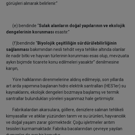
görüşleri alınarak belirlenir.”
(e) bendinde “
Sulak alanların doğal yapılarının ve ekolojik
dengelerinin korunması
esastır.”
(f)bendinde “
Biyolojik çeşitliliğin sürdürülebilirliğinin
sağlanması
bakımından nesli tehdit veya tehlike altında olanlar
ile nadir bitki ve hayvan türlerinin korunması esas olup, mevzuata
aykırı biçimde ticarete konu edilmeleri yasaktır” denilmesine
karşın,
Yöre halklarının direnmelerine aldırış edilmeyip, son yıllarda
art arda yapımına başlanan hidro elektrik santralları (HES’ler) su
kaynaklarını, ekolojik dengeleri bozmaya başlamış ve termik
santrallar bulundukları yöreleri yaşanmaz hale getirmiştir.
Fabrikalardan akarsulara, göllere, denizlere salınan tehlikeli
kimyasallar ve atıklar yüzünden tarım ve su ürünleri, hayvancılık
ve doğal yaşam zarar görmektedir. Çoğu işletmeler arıtım
tesisleri kurmamaktadır. Fabrika bacalarından çevreye yayılan