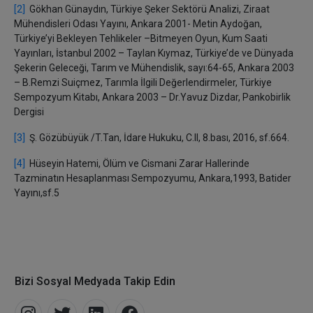
[2]
Gökhan Günaydın, Türkiye Şeker Sektörü Analizi, Ziraat
Mühendisleri Odası Yayını, Ankara 2001- Metin Aydoğan,
Türkiye’yi Bekleyen Tehlikeler –Bitmeyen Oyun, Kum Saati
Yayınları, İstanbul 2002 – Taylan Kıymaz, Türkiye’de ve Dünyada
Şekerin Geleceği, Tarım ve Mühendislik, sayı:64-65, Ankara 2003
– B.Remzi Suiçmez, Tarımla İlgili Değerlendirmeler, Türkiye
Sempozyum Kitabı, Ankara 2003 – Dr.Yavuz Dizdar, Pankobirlik
Dergisi
[3]
Ş. Gözübüyük /T.Tan, İdare Hukuku, C.II, 8.bası, 2016, sf.664.
[4]
Hüseyin Hatemi, Ölüm ve Cismani Zarar Hallerinde
Tazminatın Hesaplanması Sempozyumu, Ankara,1993, Batider
Yayını,sf.5
Bizi Sosyal Medyada Takip Edin