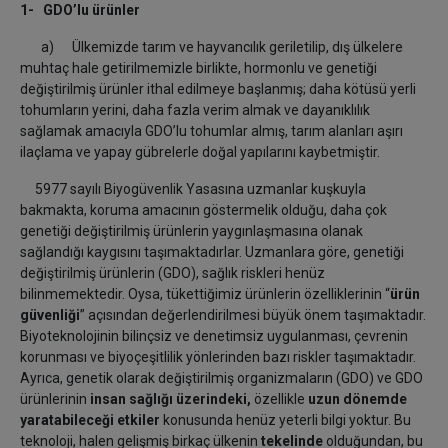
1-
GDO’lu ürünler
a) Ülkemizde tarım ve hayvancılık geriletilip, dış ülkelere
muhtaç hale getirilmemizle birlikte, hormonlu ve genetiği
değiştirilmiş ürünler ithal edilmeye başlanmış; daha kötüsü yerli
tohumların yerini, daha fazla verim almak ve dayanıklılık
sağlamak amacıyla GDO’lu tohumlar almış, tarım alanları aşırı
ilaçlama ve yapay gübrelerle doğal yapılarını kaybetmiştir.
5977 sayılı Biyogüvenlik Yasasına uzmanlar kuşkuyla
bakmakta, koruma amacının göstermelik olduğu, daha çok
genetiği değiştirilmiş ürünlerin yaygınlaşmasına olanak
sağlandığı kaygısını taşımaktadırlar. Uzmanlara göre, genetiği
değiştirilmiş ürünlerin (GDO), sağlık riskleri henüz
bilinmemektedir. Oysa, tükettiğimiz ürünlerin özelliklerinin “
ürün
güvenliği
” açısından değerlendirilmesi büyük önem taşımaktadır.
Biyoteknolojinin bilinçsiz ve denetimsiz uygulanması, çevrenin
korunması ve biyoçeşitlilik yönlerinden bazı riskler taşımaktadır.
Ayrıca, genetik olarak değiştirilmiş organizmaların (GDO) ve GDO
ürünlerinin
insan sağlığı üzerindeki,
özellikle
uzun dönemde
yaratabileceği etkiler
konusunda henüz yeterli bilgi yoktur. Bu
teknoloji, halen gelişmiş birkaç ülkenin
tekelinde
olduğundan, bu