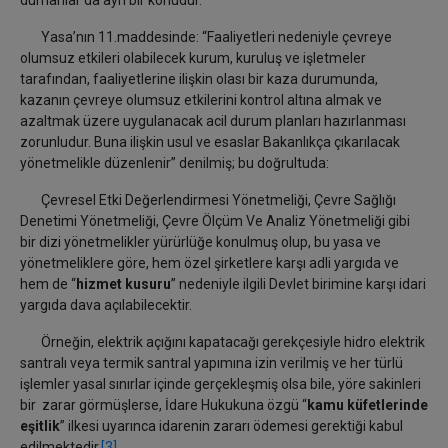
dumanlar da ayrı bir konudur.
Yasa’nın 11.maddesinde: “Faaliyetleri nedeniyle çevreye
olumsuz etkileri olabilecek kurum, kuruluş ve işletmeler
tarafından, faaliyetlerine ilişkin olası bir kaza durumunda,
kazanın çevreye olumsuz etkilerini kontrol altına almak ve
azaltmak üzere uygulanacak acil durum planları hazırlanması
zorunludur. Buna ilişkin usul ve esaslar Bakanlıkça çıkarılacak
yönetmelikle düzenlenir” denilmiş; bu doğrultuda:
Çevresel Etki Değerlendirmesi Yönetmeliği, Çevre Sağlığı
Denetimi Yönetmeliği, Çevre Ölçüm Ve Analiz Yönetmeliği gibi
bir dizi yönetmelikler yürürlüğe konulmuş olup, bu yasa ve
yönetmeliklere göre, hem özel şirketlere karşı adli yargıda ve
hem de “
hizmet kusuru
” nedeniyle ilgili Devlet birimine karşı idari
yargıda dava açılabilecektir.
Örneğin, elektrik açığını kapatacağı gerekçesiyle hidro elektrik
santralı veya termik santral yapımına izin verilmiş ve her türlü
işlemler yasal sınırlar içinde gerçekleşmiş olsa bile, yöre sakinleri
bir zarar görmüşlerse, İdare Hukukuna özgü “
kamu küfetlerinde
eşitlik
” ilkesi uyarınca idarenin zararı ödemesi gerektiği kabul
edilmektedir.
[3]