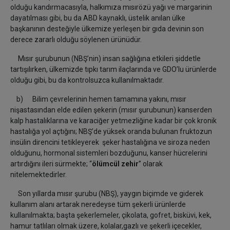
olduğu kandırmacasıyla, halkımıza mısırözü yağı ve margarinin
dayatılması gibi, bu da ABD kaynaklı, üstelik anılan ülke
başkanının desteğiyle ülkemize yerleşen bir gıda devinin son
derece zararlı olduğu söylenen ürünüdür.
Mısır şurubunun (NBŞ’nin) insan sağlığına etkileri şiddetle
tartışılırken, ülkemizde tıpkı tarım ilaçlarında ve GDO’lu ürünlerde
olduğu gibi, bu da kontrolsuzca kullanılmaktadır.
b) Bilim çevrelerinin hemen tamamına yakını, mısır
nişastasından elde edilen şekerin (mısır şurubunun) kanserden
kalp hastalıklarına ve karaciğer yetmezliğine kadar bir çok kronik
hastalığa yol açtığını; NBŞ’de yüksek oranda bulunan fruktozun
insülin direncini tetikleyerek şeker hastalığına ve siroza neden
olduğunu, hormonal sistemleri bozduğunu, kanser hücrelerini
artırdığını ileri sürmekte; “
ölümcül zehir
” olarak
nitelemektedirler.
Son yıllarda mısır şurubu (NBŞ), yaygın biçimde ve giderek
kullanım alanı artarak neredeyse tüm şekerli ürünlerde
kullanılmakta; başta şekerlemeler, çikolata, gofret, bisküvi, kek,
hamur tatlıları olmak üzere, kolalar,gazlı ve şekerli içecekler,