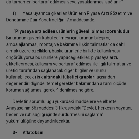
da tamamen bertaraf edilmesi veya yasaklanması sağlanır.”
f) Yasa uyarınca çıkarılan Ürünlerin Piyasa Arzı Gözetim ve
Denetimine Dair Yönetmeliğin 7.maddesinde:
“
Piyasaya arz edilen ürünlerin güvenli olması zorunludur
.
Bir ürünün güvenli kabul edilmesi için; ürünün bileşimi,
ambalajlanması, montaj ve bakımına ilişkin talimatlar da dahil
olmak üzere özellikleri; başka ürünlerle birlikte kullanılması
öngörülüyorsa bu ürünlere yapacağı etkiler; piyasaya arzı,
etiketlenmesi, kullanımı ve bertaraf edilmesi ile ilgili talimatlar ve
üretici tarafından sağlanacak diğer bilgiler ve ürünü
kullanabilecek
risk altındaki tüketici grupları
açısından
değerlendirildiğinde, temel gerekler bakımından azami ölçüde
koruma sağlaması gerekir” denilmesine göre,
Devletin sorumluluğu yukardaki maddelere ve elbette
Anayasa’nın 56.maddesi 3.fıkrasındaki “Devlet, herkesin hayatını,
beden ve ruh sağlığı içinde sürdürmesini sağlama”
yükümlülüğüne dayandırılacaktır.
3-
Aflatoksin