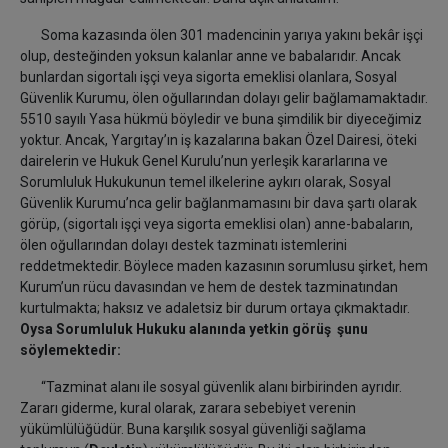
Soma kazasında ölen 301 madencinin yarıya yakını bekâr işçi
olup, desteğinden yoksun kalanlar anne ve babalarıdır. Ancak
bunlardan sigortalı işçi veya sigorta emeklisi olanlara, Sosyal
Güvenlik Kurumu, ölen oğullarından dolayı gelir bağlamamaktadır.
5510 sayılı Yasa hükmü böyledir ve buna şimdilik bir diyeceğimiz
yoktur. Ancak, Yargıtay’ın iş kazalarına bakan Özel Dairesi, öteki
dairelerin ve Hukuk Genel Kurulu’nun yerleşik kararlarına ve
Sorumluluk Hukukunun temel ilkelerine aykırı olarak, Sosyal
Güvenlik Kurumu’nca gelir bağlanmamasını bir dava şartı olarak
görüp, (sigortalı işçi veya sigorta emeklisi olan) anne-babaların,
ölen oğullarından dolayı destek tazminatı istemlerini
reddetmektedir. Böylece maden kazasının sorumlusu şirket, hem
Kurum’un rücu davasından ve hem de destek tazminatından
kurtulmakta; haksız ve adaletsiz bir durum ortaya çıkmaktadır.
Oysa Sorumluluk Hukuku alanında yetkin görüş şunu
söylemektedir:
“Tazminat alanı ile sosyal güvenlik alanı birbirinden ayrıdır.
Zararı giderme, kural olarak, zarara sebebiyet verenin
yükümlülüğüdür. Buna karşılık sosyal güvenliği sağlama