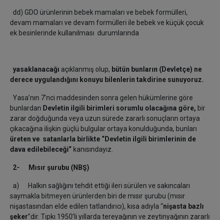
dd) GDO ürünlerinin bebek mamaları ve bebek formülleri,
devam mamaları ve devam formülleri ile bebek ve küçük çocuk
ek besinlerinde kullanılması durumlarında
yasaklanacağı
açıklanmış olup,
bütün bunların (Devletçe) ne
derece uygulandığını
konuyu bilenlerin takdirine sunuyoruz.
Yasa’nın 7’nci maddesinden sonra gelen hükümlerine göre
bunlardan
Devletin ilgili birimleri sorumlu olacağına göre,
bir
zarar doğduğunda veya uzun sürede zararlı sonuçların ortaya
çıkacağına ilişkin güçlü bulgular ortaya konulduğunda, bunları
üreten ve satanlarla birlikte “Devletin ilgili birimlerinin de
dava edilebileceği”
kanısındayız.
2-
Mısır şurubu (NBŞ)
a) Halkın sağlığını tehdit ettiği ileri sürülen ve sakıncaları
saymakla bitmeyen ürünlerden biri de mısır şurubu (mısır
nişastasından elde edilen tatlandırıcı), kısa adıyla “
nişasta bazlı
şeker
”dir. Tıpkı 1950’li yıllarda tereyağının ve zeytinyağının zararlı