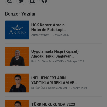
Benzer Yazılar
HGK Kararı: Aracın
Noterde Fotokopi
Vekaletname İle Satılması,
Aristo Yayınevi
· 19 Mayıs 2025
Noterin Sorumluluğunun
Doğup Doğmadığı, Araç
Satım Bedelinin Ödendiği
Uygulamada Nispi (Kişisel)
Çekin Karşılıksız Çıkması,
Alacak Hakkı Sağlayan
Zararla Noterin Kusuru
Sistemler: Devre Tatil
Prof. Dr. Etem Saba ÖZMEN
· 09 Mayıs 2025
Arasında İlliyet Bağı
Hakkı
Bulunup Bulunmadığı
İNFLUENCER’LARIN
YAPTIKLARI REKLAM VE
TANITIMLARDAN
Dr. Öğr. Üyesi Kemale ASLAN
· 16 Kasım 2024
KAYNAKLANAN
TAZMİNAT
SORUMLULUĞU
TÜRK HUKUKUNDA 7223