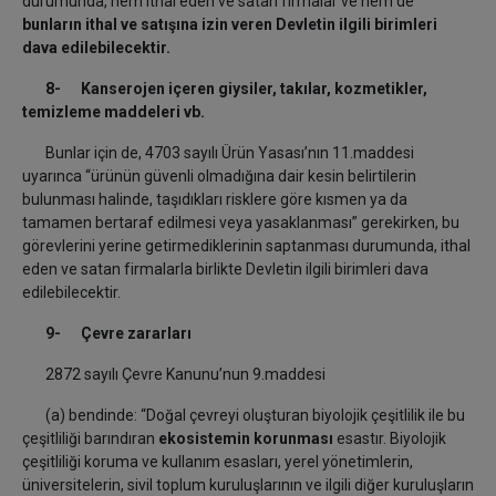
durumunda, hem ithal eden ve satan firmalar ve hem de
bunların ithal ve satışına izin veren Devletin ilgili birimleri
dava edilebilecektir.
8-
Kanserojen içeren giysiler, takılar, kozmetikler,
temizleme maddeleri vb.
Bunlar için de, 4703 sayılı Ürün Yasası’nın 11.maddesi
uyarınca “ürünün güvenli olmadığına dair kesin belirtilerin
bulunması halinde, taşıdıkları risklere göre kısmen ya da
tamamen bertaraf edilmesi veya yasaklanması” gerekirken, bu
görevlerini yerine getirmediklerinin saptanması durumunda, ithal
eden ve satan firmalarla birlikte Devletin ilgili birimleri dava
edilebilecektir.
9-
Çevre zararları
2872 sayılı Çevre Kanunu’nun 9.maddesi
(a) bendinde: “Doğal çevreyi oluşturan biyolojik çeşitlilik ile bu
çeşitliliği barındıran
ekosistemin korunması
esastır. Biyolojik
çeşitliliği koruma ve kullanım esasları, yerel yönetimlerin,
üniversitelerin, sivil toplum kuruluşlarının ve ilgili diğer kuruluşların