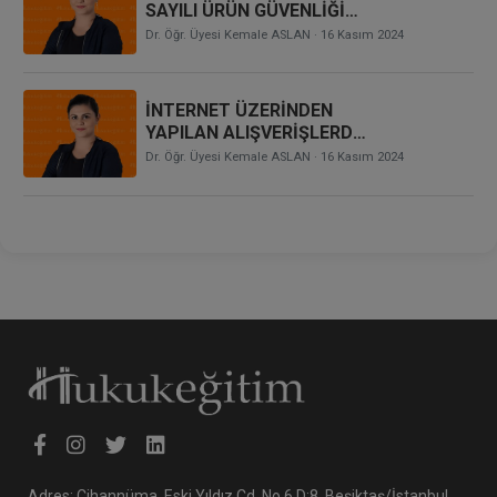
SAYILI ÜRÜN GÜVENLİĞİ
VE TEKNİK
Dr. Öğr. Üyesi Kemale ASLAN
· 16 Kasım 2024
DÜZENLEMELER
KANUNU’NA GÖRE
ÜRETİCİNİN
İNTERNET ÜZERİNDEN
SORUMLULUKTAN
YAPILAN ALIŞVERİŞLERDE
KURTULUŞ SEBEPLERİNİN
TÜKETİCİNİN KORUNMASI
Dr. Öğr. Üyesi Kemale ASLAN
· 16 Kasım 2024
DEĞERLENDİRİLMESİ
Adres: Cihannüma, Eski Yıldız Cd. No 6 D:8, Beşiktaş/İstanbul