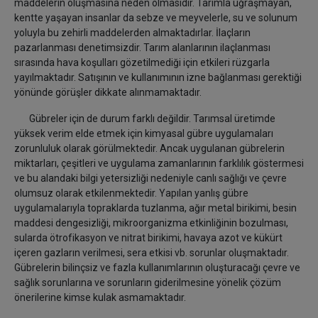
maddelerin oluşmasına neden olmasıdır. Tarımla uğraşmayan,
kentte yaşayan insanlar da sebze ve meyvelerle, su ve solunum
yoluyla bu zehirli maddelerden almaktadırlar. İlaçların
pazarlanması denetimsizdir. Tarım alanlarının ilaçlanması
sırasında hava koşulları gözetilmediği için etkileri rüzgarla
yayılmaktadır. Satışının ve kullanımının izne bağlanması gerektiği
yönünde görüşler dikkate alınmamaktadır.
Gübreler için de durum farklı değildir. Tarımsal üretimde
yüksek verim elde etmek için kimyasal gübre uygulamaları
zorunluluk olarak görülmektedir. Ancak uygulanan gübrelerin
miktarları, çeşitleri ve uygulama zamanlarının farklılık göstermesi
ve bu alandaki bilgi yetersizliği nedeniyle canlı sağlığı ve çevre
olumsuz olarak etkilenmektedir. Yapılan yanlış gübre
uygulamalarıyla topraklarda tuzlanma, ağır metal birikimi, besin
maddesi dengesizliği, mikroorganizma etkinliğinin bozulması,
sularda ötrofikasyon ve nitrat birikimi, havaya azot ve kükürt
içeren gazların verilmesi, sera etkisi vb. sorunlar oluşmaktadır.
Gübrelerin bilinçsiz ve fazla kullanımlarının oluşturacağı çevre ve
sağlık sorunlarına ve sorunların giderilmesine yönelik çözüm
önerilerine kimse kulak asmamaktadır.