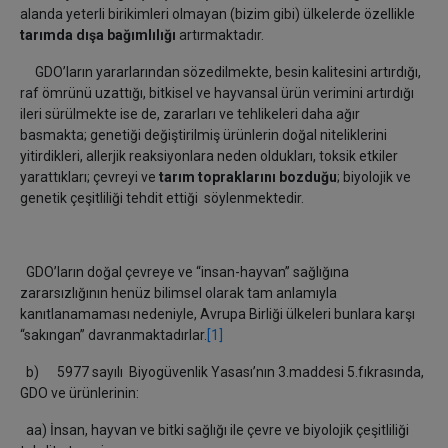
alanda yeterli birikimleri olmayan (bizim gibi) ülkelerde özellikle
tarımda dışa bağımlılığı
artırmaktadır.
GDO’ların yararlarından sözedilmekte, besin kalitesini artırdığı,
raf ömrünü uzattığı, bitkisel ve hayvansal ürün verimini artırdığı
ileri sürülmekte ise de, zararları ve tehlikeleri daha ağır
basmakta; genetiği değiştirilmiş ürünlerin doğal niteliklerini
yitirdikleri, allerjik reaksiyonlara neden oldukları, toksik etkiler
yarattıkları; çevreyi ve
tarım topraklarını bozduğu
; biyolojik ve
genetik çeşitliliği tehdit ettiği söylenmektedir.
GDO’ların doğal çevreye ve “insan-hayvan” sağlığına
zararsızlığının henüz bilimsel olarak tam anlamıyla
kanıtlanamaması nedeniyle, Avrupa Birliği ülkeleri bunlara karşı
“sakıngan” davranmaktadırlar.
[1]
b) 5977 sayılı Biyogüvenlik Yasası’nın 3.maddesi 5.fıkrasında,
GDO ve ürünlerinin:
aa) İnsan, hayvan ve bitki sağlığı ile çevre ve biyolojik çeşitliliği