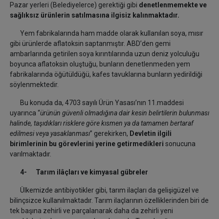
Pazar yerleri (Belediyelerce) gerektiği gibi
denetlenmemekte ve
sağlıksız ürünlerin satılmasına ilgisiz kalınmaktadır.
Yem fabrikalarında ham madde olarak kullanılan soya, mısır
gibi ürünlerde aflatoksin saptanmıştır. ABD’den gemi
ambarlarında getirilen soya kırıntılarında uzun deniz yolculuğu
boyunca aflatoksin oluştuğu, bunların denetlenmeden yem
fabrikalarında öğütüldüğü, kafes tavuklarına bunların yedirildiği
söylenmektedir.
Bu konuda da, 4703 sayılı Ürün Yasası’nın 11.maddesi
uyarınca “
ürünün güvenli olmadığına dair kesin belirtilerin bulunması
halinde, taşıdıkları risklere göre kısmen ya da tamamen bertaraf
edilmesi veya yasaklanması
” gerekirken,
Devletin ilgili
birimlerinin bu görevlerini yerine getirmedikleri
sonucuna
varılmaktadır.
4-
Tarım ilâçları ve kimyasal gübreler
Ülkemizde antibiyotikler gibi, tarım ilaçları da gelişigüzel ve
bilinçsizce kullanılmaktadır. Tarım ilaçlarının özelliklerinden biri de
tek başına zehirli ve parçalanarak daha da zehirli yeni