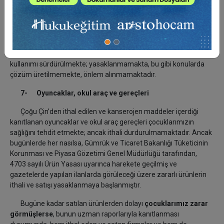
maddeleri
Ambalaj, paketleme, saklama gibi işlerde ve mutfaklarda
kullanılan bazı maddelerin insan sağlığını tehdit ettiği, çevreye
geri dönülmez biçimde zarar verdiği konularında bilim
çevrelerinin görüş birliği içinde olmalarına karşın, bunların
kullanımı sürdürülmekte; yasaklanmamakta, bu gibi konularda
çözüm üretilmemekte, önlem alınmamaktadır.
7-
Oyuncaklar, okul araç ve gereçleri
Çoğu Çin’den ithal edilen ve kanserojen maddeler içerdiği
kanıtlanan oyuncaklar ve okul araç gereçleri çocuklarımızın
sağlığını tehdit etmekte; ancak ithali durdurulmamaktadır. Ancak
bugünlerde her nasılsa, Gümrük ve Ticaret Bakanlığı Tüketicinin
Korunması ve Piyasa Gözetimi Genel Müdürlüğü tarafından,
4703 sayılı Ürün Yasası uyarınca harekete geçilmiş ve
gazetelerde yapılan ilanlarda görüleceği üzere zararlı ürünlerin
ithali ve satışı yasaklanmaya başlanmıştır.
Bugüne kadar satılan ürünlerden dolayı
çocuklarımız zarar
görmüşlerse
, bunun uzman raporlarıyla kanıtlanması