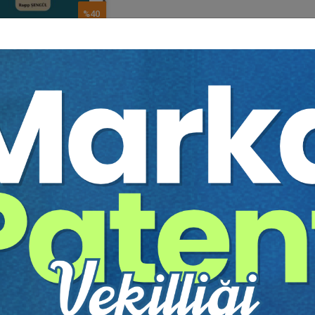
%40
 İle Hekim Aras..
gıp ŞENGÜL
300 TL
180 TL
Sepete Ekle