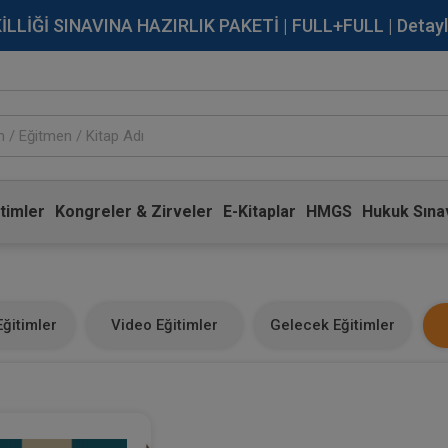
İĞİ SINAVINA HAZIRLIK PAKETİ | FULL+FULL | Detaylı Bi
timler
Kongreler & Zirveler
E-Kitaplar
HMGS
Hukuk Sınav
ğitimler
Video Eğitimler
Gelecek Eğitimler