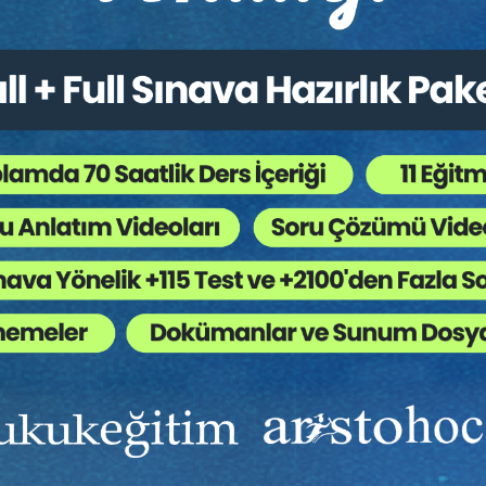
si Hukuk Fakültesi mezunudur. Aynı zamanda 2019 yılında
ü Özel Hukuk Yüksek Lisans Programından mezun olmuştur. 5105
ır. Av. Ragıp ŞENGÜL 2015 yılından beri yerli yabancı tüzel ve ge
.
Ekibinizin hukuk bilgisini yükseltin, kaliteli içeriklerle si
yardımcı olmaya hazırız!
Ekibinize, Hukuk Eğitim’in birbirinden kaliteli eğitimlerin
sınırsız erişim imkanı sunun.