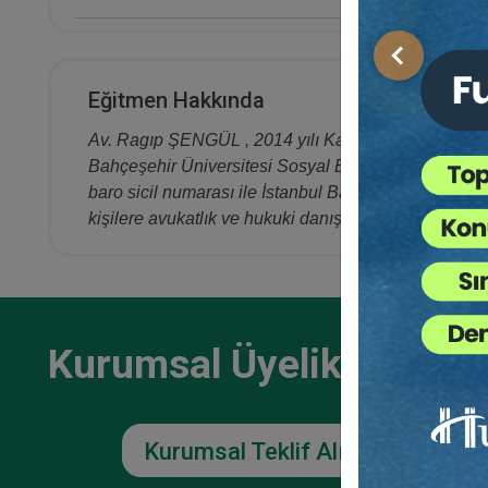
E-Kitap Alan Kişi Sayısı
Önceki
0
Eğitmen Hakkında
Makale Sayısı
Av. Ragıp ŞENGÜL , 2014 yılı Kadir Has Üniversite
0
Bahçeşehir Üniversitesi Sosyal Bilimler Enstitüs
baro sicil numarası ile İstanbul Barosu’ na kayıtlıd
kişilere avukatlık ve hukuki danışmanlık yapmaktadır
Kurumsal Üyelikler İçin
Kurumsal Teklif Alın