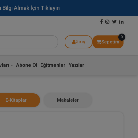
lgi Almak İçin Tıklayın
0
Sepetim
Giriş
ları
Abone Ol
Eğitmenler
Yazılar
E-Kitaplar
Makaleler