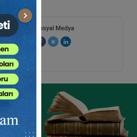
Sonraki
Sosyal Medya
4
rçek
ze
e