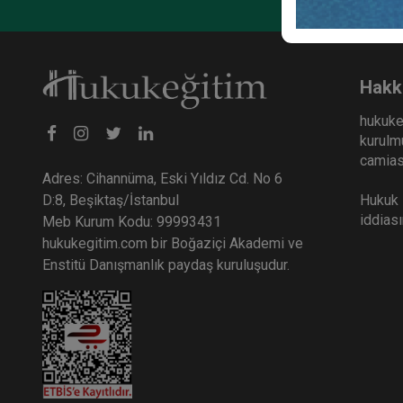
Hakk
hukuke
kurulmu
camiası
Adres: Cihannüma, Eski Yıldız Cd. No 6
Hukuk E
D:8, Beşiktaş/İstanbul
iddias
Meb Kurum Kodu: 99993431
hukukegitim.com bir Boğaziçi Akademi ve
Enstitü Danışmanlık paydaş kuruluşudur.