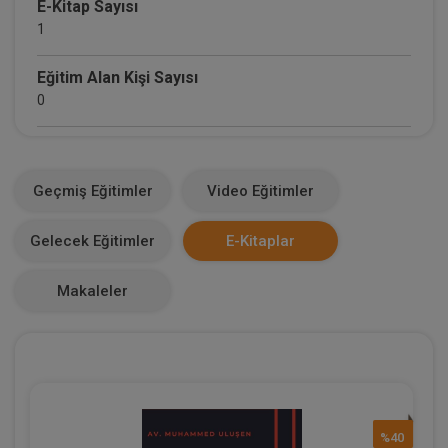
E-Kitap Sayısı
1
Eğitim Alan Kişi Sayısı
0
E-Kitap Alan Kişi Sayısı
0
Geçmiş Eğitimler
Video Eğitimler
Makale Sayısı
Gelecek Eğitimler
E-Kitaplar
0
Makaleler
%40