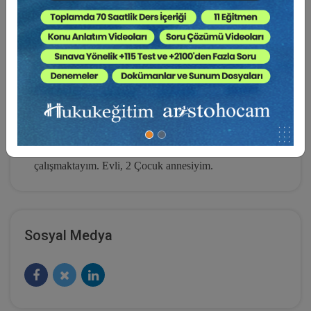
Sırasıyla Van- Başkale, Hatay -Erzin, Kastamonu-
Taşköprü ilçelerinde Sulh Ceza Mahkemesi, Kadastro
Mahkemesi Asliye Hukuk Mahkemesi hâkimi olarak
görev yaptım. 2004 yılından 2020 yılına kadar
Bakırköy Adliyesinde Ceza Hâkimi (Çocuk
mahkemesi, Sulh Ceza Mahkemesi ve Asliye Ceza
Mahkemesi) olarak görev yaptım. 2020 yaz
kararnamesi ile görevlendirildiğim İstanbul Bölge
Adliye Mahkemesi 19. Ceza Dairesi’nde hâkim olarak
çalışmaktayım. Evli, 2 Çocuk annesiyim.
Sosyal Medya