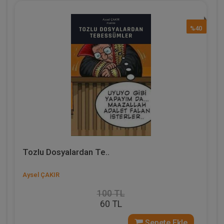
%40
Tozlu Dosyalardan Te..
Aysel ÇAKIR
100 TL
60 TL
Sepete Ekle