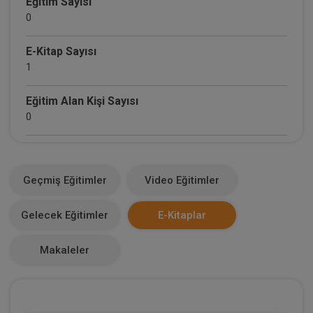
Eğitim Sayısı
0
E-Kitap Sayısı
1
Eğitim Alan Kişi Sayısı
0
E-Kitap Alan Kişi Sayısı
0
Geçmiş Eğitimler
Video Eğitimler
Makale Sayısı
Gelecek Eğitimler
E-Kitaplar
0
Makaleler