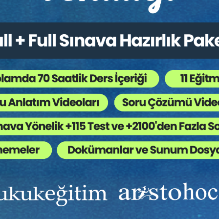
Ekibinizin hukuk bilgisini yükseltin, kaliteli içeriklerle si
yardımcı olmaya hazırız!
Ekibinize, Hukuk Eğitim’in birbirinden kaliteli eğitimlerin
sınırsız erişim imkanı sunun.