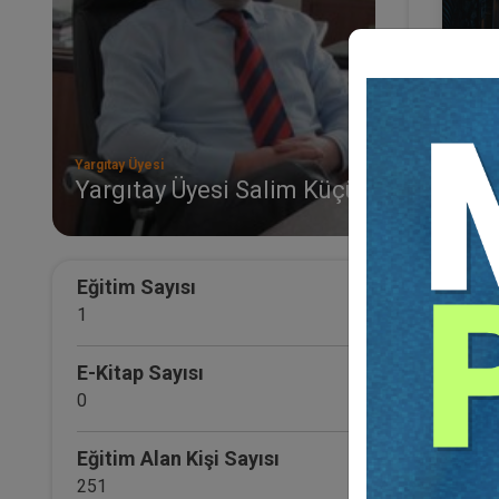
Yargıtay Üyesi
Yargıtay Üyesi Salim Küçük
III.
KON
Eğ
Eğitim Sayısı
1
E-Kitap Sayısı
0
Eğitim Alan Kişi Sayısı
251