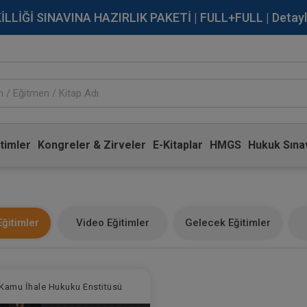
İĞİ SINAVINA HAZIRLIK PAKETİ | FULL+FULL | Detaylı Bi
timler
Kongreler & Zirveler
E-Kitaplar
HMGS
Hukuk Sınav
ğitimler
Video Eğitimler
Gelecek Eğitimler
Kamu İhale Hukuku Enstitüsü