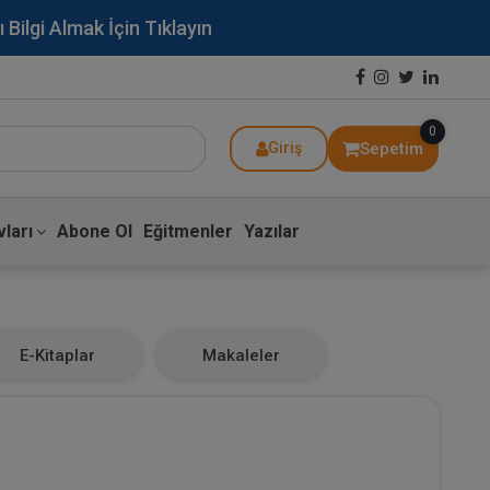
lgi Almak İçin Tıklayın
0
Sepetim
Giriş
ları
Abone Ol
Eğitmenler
Yazılar
E-Kitaplar
Makaleler