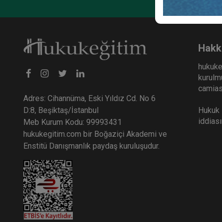
Hakk
hukuke
kurulmu
camiası
Adres: Cihannüma, Eski Yıldız Cd. No 6
Hukuk E
D:8, Beşiktaş/İstanbul
iddias
Meb Kurum Kodu: 99993431
hukukegitim.com bir Boğaziçi Akademi ve
Enstitü Danışmanlık paydaş kuruluşudur.