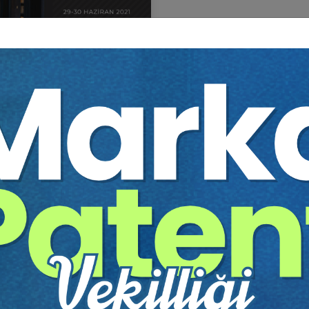
 KAMU İHALE HUKUKU
GRESİ
itim Yapıldı
Tekrar Talep Et