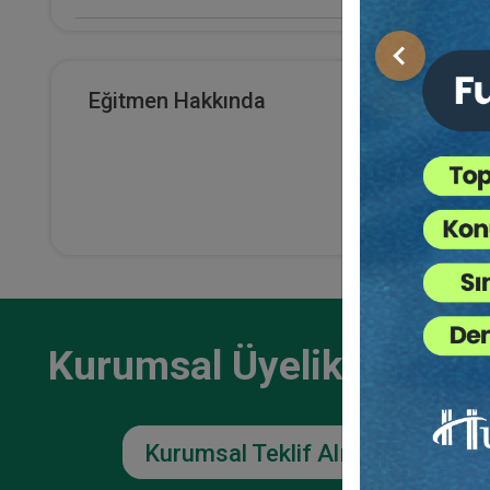
E-Kitap Alan Kişi Sayısı
Önceki
0
Eğitmen Hakkında
Makale Sayısı
0
Kurumsal Üyelikler İçin
Kurumsal Teklif Alın