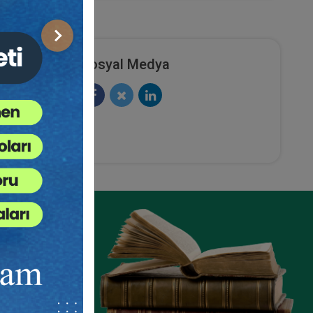
Sonraki
Sosyal Medya
ze
e